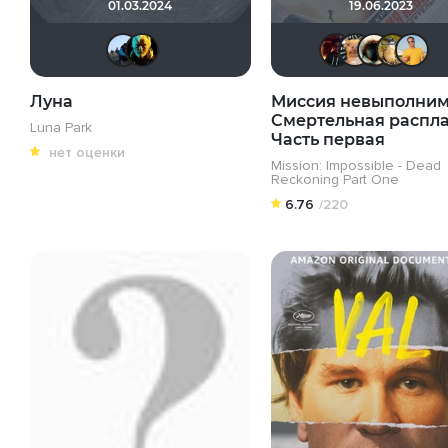
01.03.2024
19.06.2023
mudrii
nemich
Dra
Луна
Миссия невыполним
Смертельная распла
Luna Park
Часть первая
нет оценки
Mission: Impossible - Dead
Reckoning Part One
6.76
/220