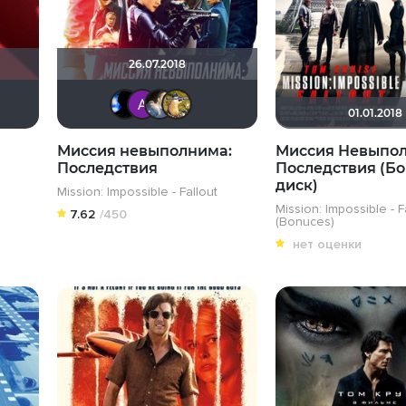
26.07.2018
Dmitry Swed
Galiaph
Анатолий Ш
draude
Борька
01.01.2018
Миссия невыполнима:
Миссия Невыпол
Последствия
Последствия (Бо
диск)
Mission: Impossible - Fallout
Mission: Impossible - F
7.62
/450
(Bonuces)
нет оценки