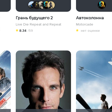
mudrii
mudrii
Tarkazul
KirsanXIII
nemich
Derbish
Грань будущего 2
Автоколонна
Live Die Repeat and Repeat
Motorcade
X
8.34
/59
нет оценки