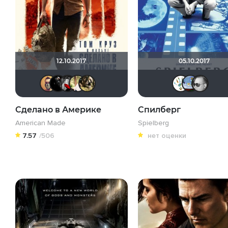
12.10.2017
05.10.2017
Slaveleon
Immcoll
Мышь Белая
Турецкий
RaSaNa
Сделано в Америке
Спилберг
American Made
Spielberg
7.57
/506
нет оценки