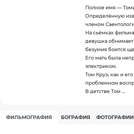
Полное имя — Томас
Определённую изве
членом Саентологи
На сьёмках фильма 
девушка обнимает 
безумия боится ще
Его мать была неп
электриком.
Том Круз, как и ег
проблемном воспри
В детстве Том …
ФИЛЬМОГРАФИЯ
БОГРАФИЯ
ФОТОГРАФИИ