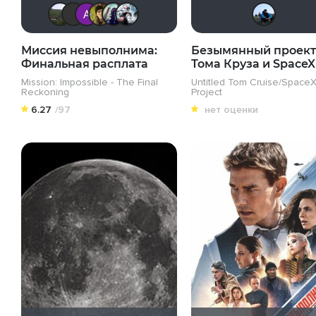
Urartuu
icrimsonlioni
Анатолий Ш
electroHuk
umka27
Kot123RUS
Миссия невыполнима:
Безымянный проект
Финальная расплата
Тома Круза и SpaceX
Mission: Impossible - The Final
Untitled Tom Cruise/Space
Reckoning
Project
6.27
/97
нет оценки