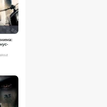
нима:
нус-
allout