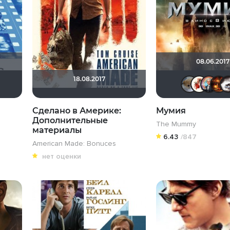
08.06.2017
18.08.2017
Обозреватель
Photocinema
kodzi
Сделано в Америке:
Мумия
Дополнительные
The Mummy
материалы
6.43
/847
American Made: Bonuces
нет оценки