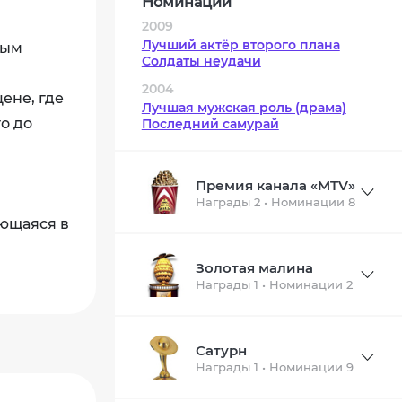
Номинации
2009
Лучший актёр второго плана
ным
Солдаты неудачи
2004
ене, где
Лучшая мужская роль (драма)
о до
Последний самурай
Премия канала «MTV»
Награды 2 • Номинации 8
ающаяся в
Золотая малина
Награды 1 • Номинации 2
Сатурн
Награды 1 • Номинации 9