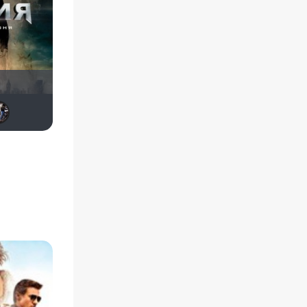
Анюта*-*
Виктория555
muzotime
Макс Бро
Biker