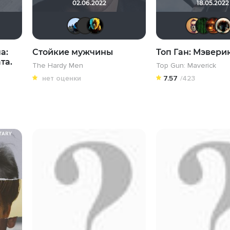
02.06.2022
18.05.2022
nikZzz
DumbMoron
Haotik
Борька
Michael Guy
mudrii
LEX7YOK
nemich
а:
Стойкие мужчины
Топ Ган: Мэвери
та.
The Hardy Men
Top Gun: Maverick
нет оценки
7.57
/423