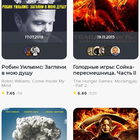
17.07.2018
19.11.2015
Makson89
fox9cat
Gautama
Haotik
wla
Q
Робин Уильямс: Загляни
Голодные игры: Сойка-
в мою душу
пересмешница. Часть II
Robin Williams: Come Inside My
The Hunger Games: Mockingjay
Mind
- Part 2
7.46
/16
6.46
/531