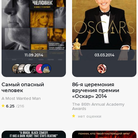
11.09.2014
03.03.2014
Vladimir Samsonov
Рижанка
Equitable
Depressed
Алексей Калимулин
didak2002
Iris
Самый опасный
86-я церемония
человек
вручения премии
«Оскар» 2014
A Most Wanted Man
The 86th Annual Academy
6.25
/216
Awards
нет оценки