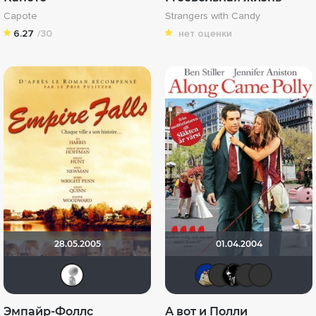
Capote
Strangers with Candy
6.27
/30
нет оценки
28.05.2005
01.04.2004
~ Aleksandr ~
didak200
LouisD
Moo
i
Эмпайр-Фоллс
А вот и Полли