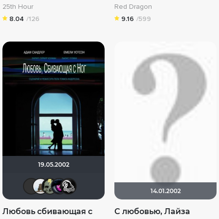
25th Hour
Red Dragon
8.04
/126
9.16
/599
19.05.2002
Vitallikkz
Не Свами
Perumbras
Nadipo
VGAgood
14.01.2002
Любовь сбивающая с
С любовью, Лайза