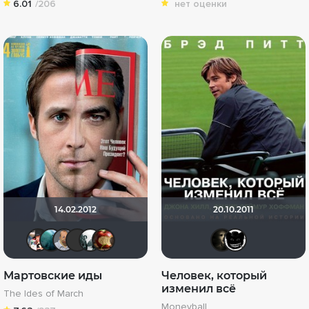
6.01
/206
нет оценки
14.02.2012
20.10.2011
nothingtown_hero
Giovanna
zorg
Blondine
ABC project
pcsoff
Demo
Та
Мартовские иды
Человек, который
изменил всё
The Ides of March
Moneyball