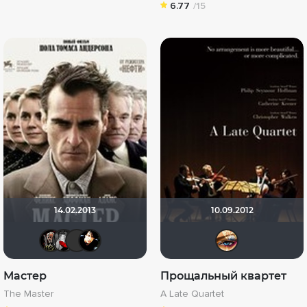
6.77
/15
14.02.2013
10.09.2012
Бомжара с дробовиком
Мышь Белая
MustangBo
sem1980
Нат
Мастер
Прощальный квартет
The Master
A Late Quartet