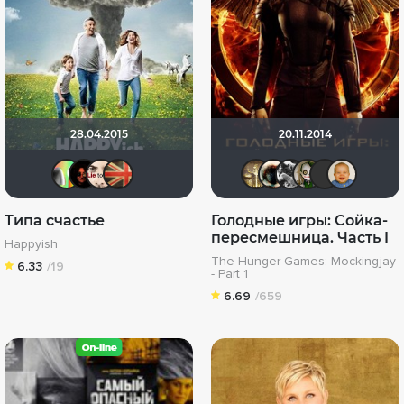
28.04.2015
20.11.2014
neizvestnyy
марина жураховская
YOU J
old-rstile
Gautama 
Haotik
Черни
wl
Типа счастье
Голодные игры: Сойка-
пересмешница. Часть I
Happyish
The Hunger Games: Mockingjay
6.33
/19
- Part 1
6.69
/659