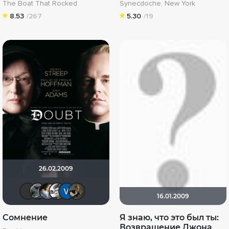
The Boat That Rocked
Synecdoche, New York
8.53
/267
5.30
/19
26.02.2009
NickFiji
ant_v
draude
hasic
Vl W
дядя женя
16.01.2009
Сомнение
Я знаю, что это был ты:
Возвращение Джона