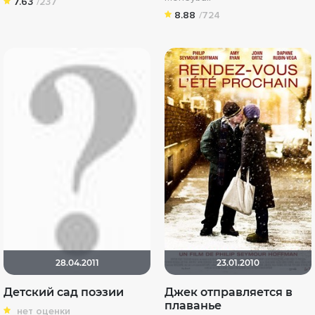
7.63
/237
8.88
/724
28.04.2011
23.01.2010
Детский сад поэзии
Джек отправляется в
плаванье
нет оценки