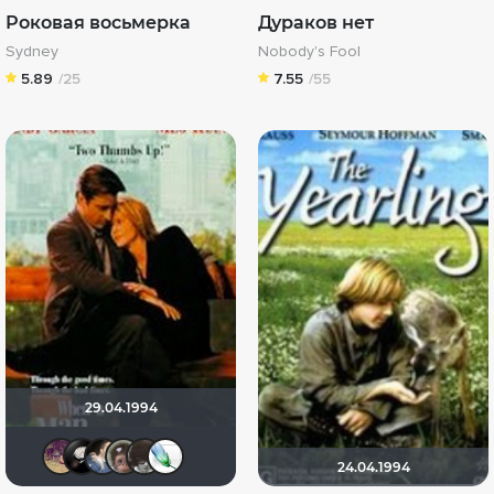
Роковая восьмерка
Дураков нет
Sydney
Nobody's Fool
5.89
/25
7.55
/55
29.04.1994
Dimker
Davidwebb
draude
Калура
нац
Soul-Life
24.04.1994