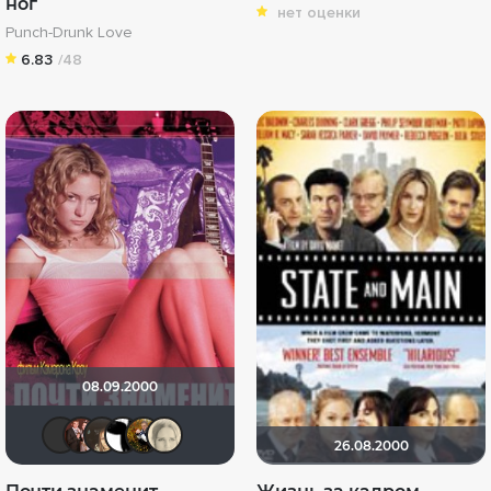
ног
нет оценки
Punch-Drunk Love
6.83
/48
08.09.2000
Blondine
id176296158
OlesyaShat
Alex Smith 21
ИВАН «ЧП РОССИЯ ОН ДИМОН
Лена Кучак
26.08.2000