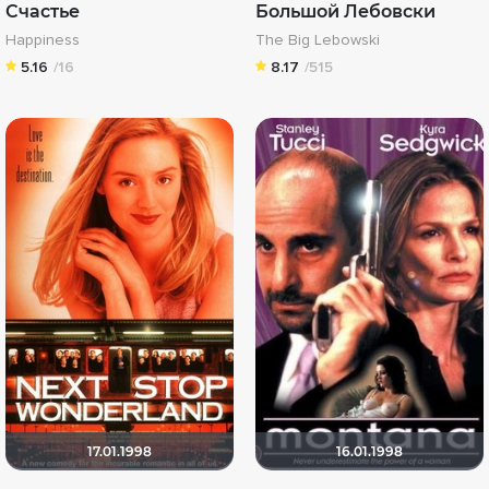
Счастье
Большой Лебовски
Happiness
The Big Lebowski
5.16
/16
8.17
/515
17.01.1998
16.01.1998