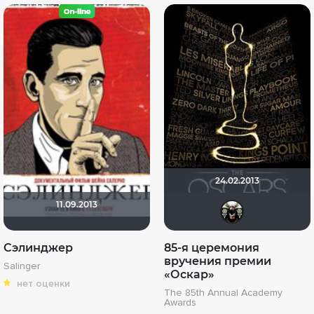
24.02.2013
11.09.2013
fr1k
Сэлинджер
85-я церемония
вручения премии
Salinger
«Оскар»
нет оценки
The 85th Annual Academy
Awards