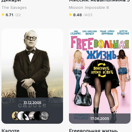
The Savages
Mission: Impossible III
6.71
/22
8.48
/403
31.12.2005
Derbish
~ Aleksandr ~
Lost Causes
Рижанка
Констан
muoleg
17.06.2005
Капоте
Freeвольная жизнь