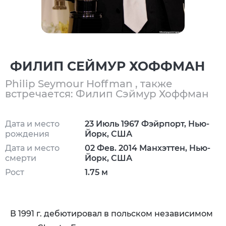
ФИЛИП СЕЙМУР ХОФФМАН
Philip Seymour Hoffman , также
встречается: Филип Сэймур Хоффман
Дата и место
23 Июль 1967 Фэйрпорт, Нью-
рождения
Йорк, США
Дата и место
02 Фев. 2014 Манхэттен, Нью-
смерти
Йорк, США
Рост
1.75 м
В 1991 г. дебютировал в польском независимом