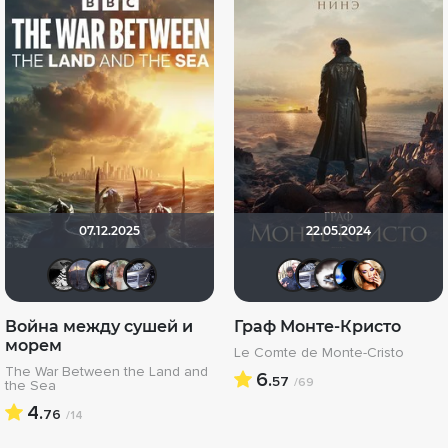
07.12.2025
22.05.2024
lepshen
Млада
Haotik
kravchuk-k
iv.msk
DoliaDKKi
iv.msk
Bike
G
Война между сушей и
Граф Монте-Кристо
морем
Le Comte de Monte-Cristo
The War Between the Land and
6.
57
/69
the Sea
4.
76
/14