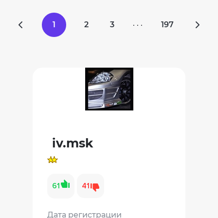
1
2
3
197
· · ·
iv.msk
61
41
Дата регистрации