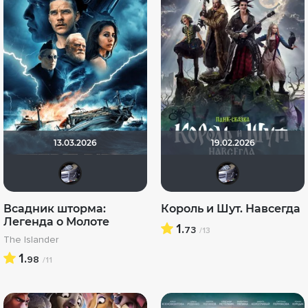
13.03.2026
19.02.2026
iv.msk
iv.m
Всадник шторма:
Король и Шут. Навсегда
Легенда о Молоте
1.
73
/13
The Islander
1.
98
/11