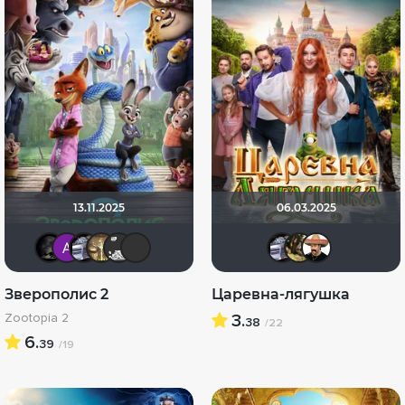
13.11.2025
06.03.2025
xrockx
Анатолий Ш
iv.msk
Gautama Buddha
Jager0001
PsychoPanda o_O
iv.msk
RaS
С
Зверополис 2
Царевна-лягушка
Zootopia 2
3.
38
/22
6.
39
/19