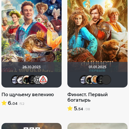
26.10.2023
01.01.2025
iv.msk
Biker
Haotik
xrockx
Flash82
Dimbr
iv.msk
Haotik
max
x
По щучьему велению
Финист. Первый
богатырь
6.
04
/52
5.
54
/38