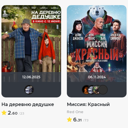
12.06.2025
06.11.2024
iv.msk
RealJoy
iv.ms
Ол
На деревню дедушке
Миссия: Красный
2.
Red One
60
/23
6.
31
/73