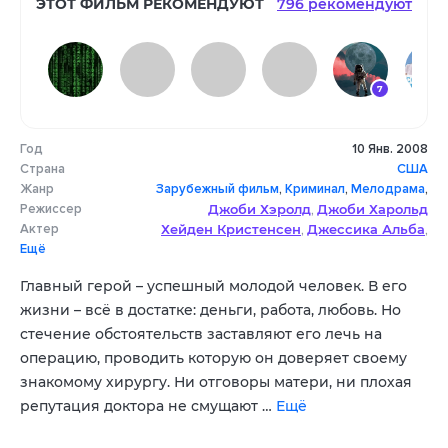
ЭТОТ ФИЛЬМ РЕКОМЕНДУЮТ
796 рекомендуют
7
Год
10 Янв. 2008
9
8
10
Страна
США
Жанр
Зарубежный фильм
,
Криминал
,
Мелодрама
,
Режиссер
Джоби Хэролд
Джоби Харольд
Триллер
,
драма
,
Актер
Хейден Кристенсен
Джессика Альба
,
,
Ещё
Терренс Ховард
Лена Олин
,
,
Кристофер МакДональд
Сэм Робардс
,
,
Главный герой – успешный молодой человек. В его
Арлисс Ховард
Фишер Стивенс
,
,
жизни – всё в достатке: деньги, работа, любовь. Но
Стивен Хинкл
Джорджина Чапмэн
,
стечение обстоятельств заставляют его лечь на
операцию, проводить которую он доверяет своему
знакомому хирургу. Ни отговоры матери, ни плохая
репутация доктора не смущают …
Ещё