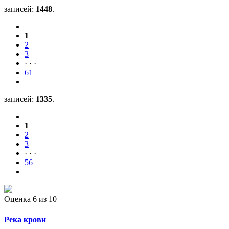
записей:
1448
.
1
2
3
· · ·
61
записей:
1335
.
1
2
3
· · ·
56
Оценка 6
из 10
Река крови