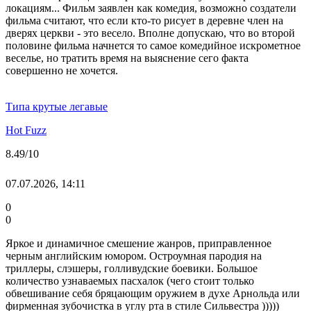
локациям... Фильм заявлен как комедия, возможно создатели
фильма считают, что если кто-то рисует в деревне член на
дверях церкви - это весело. Вполне допускаю, что во второй
половине фильма начнется то самое комедийное искрометное
веселье, но тратить время на выяснение сего факта
совершенно не хочется.
Типа крутые легавые
Hot Fuzz
8.49
/10
07.07.2026, 14:11
0
0
Яркое и динамичное смешение жанров, приправленное
черным английским юмором. Остроумная пародия на
триллеры, слэшеры, голливудские боевики. Большое
количество узнаваемых пасхалок (чего стоит только
обвешивание себя бряцающим оружием в духе Арнольда или
фирменная зубочистка в углу рта в стиле Сильвестра )))))