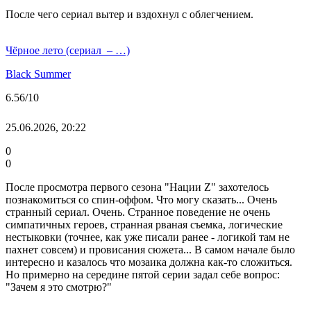
После чего сериал вытер и вздохнул с облегчением.
Чёрное лето (сериал – …)
Black Summer
6.56
/10
25.06.2026, 20:22
0
0
После просмотра первого сезона "Нации Z" захотелось
познакомиться со спин-оффом. Что могу сказать... Очень
странный сериал. Очень. Странное поведение не очень
симпатичных героев, странная рваная съемка, логические
нестыковки (точнее, как уже писали ранее - логикой там не
пахнет совсем) и провисания сюжета... В самом начале было
интересно и казалось что мозаика должна как-то сложиться.
Но примерно на середине пятой серии задал себе вопрос:
"Зачем я это смотрю?"