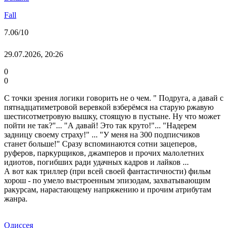
Fall
7.06
/10
29.07.2026, 20:26
0
0
С точки зрения логики говорить не о чем. " Подруга, а давай с
пятнадцатиметровой веревкой взберёмся на старую ржавую
шестисотметровую вышку, стоящую в пустыне. Ну что может
пойти не так?"... "А давай! Это так круто!"... "Надерем
задницу своему страху!" ... "У меня на 300 подписчиков
станет больше!" Сразу вспоминаются сотни зацеперов,
руферов, паркурщиков, джамперов и прочих малолетних
идиотов, погибших ради удачных кадров и лайков ...
А вот как триллер (при всей своей фантастичности) фильм
хорош - по умело выстроенным эпизодам, захватывающим
ракурсам, нарастающему напряжению и прочим атрибутам
жанра.
Одиссея