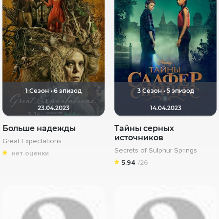
1 Сезон • 6 эпизод
3 Сезон • 5 эпизод
23.04.2023
14.04.2023
Больше надежды
Тайны серных
источников
Great Expectations
Secrets of Sulphur Springs
нет оценки
5.94
/26