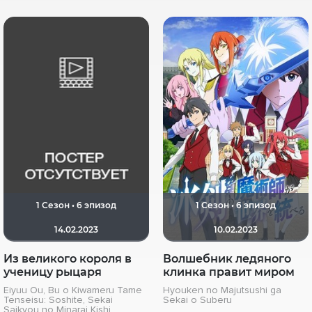
1 Сезон • 6 эпизод
1 Сезон • 6 эпизод
14.02.2023
10.02.2023
Из великого короля в
Волшебник ледяного
ученицу рыцаря
клинка правит миром
Eiyuu Ou, Bu o Kiwameru Tame
Hyouken no Majutsushi ga
Tenseisu: Soshite, Sekai
Sekai o Suberu
Saikyou no Minarai Kishi