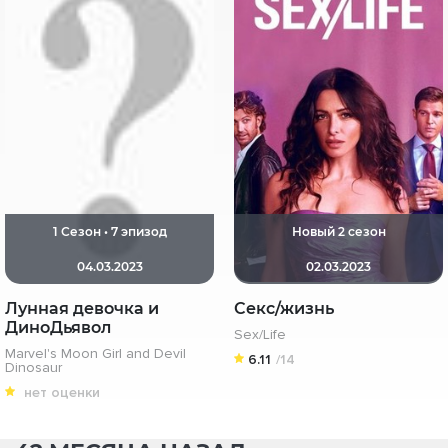
1 Сезон • 7 эпизод
Новый 2 сезон
04.03.2023
02.03.2023
Лунная девочка и
Секс/жизнь
ДиноДьявол
Sex/Life
Marvel's Moon Girl and Devil
6.11
/14
Dinosaur
нет оценки