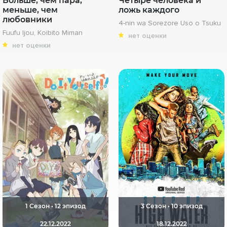
Больше, чем пара,
Четыре человека и
меньше, чем
ложь каждого
любовники
4-nin wa Sorezore Uso o Tsuku
Fuufu Ijou, Koibito Miman
нет оценки
нет оценки
1 Сезон • 12 эпизод
3 Сезон • 10 эпизод
22.12.2022
18.12.2022