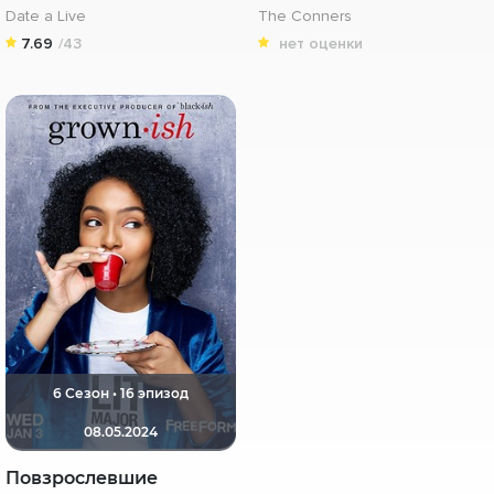
Date a Live
The Conners
7.69
/43
нет оценки
6 Сезон • 16 эпизод
08.05.2024
Повзрослевшие