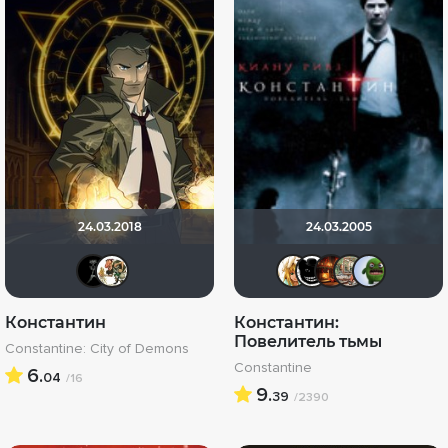
24.03.2018
24.03.2005
BADSMILE
sadki
koval_olg
Тарак
Мак
A
Константин
Константин:
Повелитель тьмы
Constantine: City of Demons
Constantine
6.
04
/16
9.
39
/2390