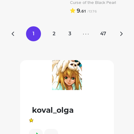
Curse of the Black Pearl
9.
61
/1376
1
2
3
47
· · ·
koval_olga