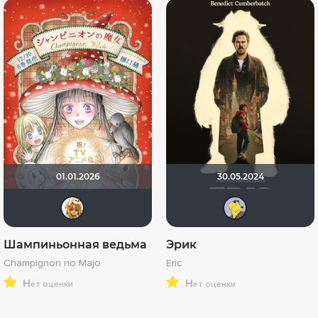
01.01.2026
30.05.2024
koval_olga
Mr 
Шампиньонная ведьма
Эрик
Champignon no Majo
Eric
н
н
ет оценки
ет оценки