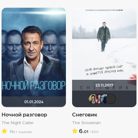
23.11.2017
Кастер 
malik
id
01.01.2024
Ночной разговор
Снеговик
The Night Caller
The Snowman
н
6.
01
ет оценки
/400