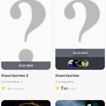
24.10.2014
Вandero
loki8
Sh
01.01.1800
Константин 2
Константин
Constantine 2
Constantine
н
7.
83
ет оценки
/324