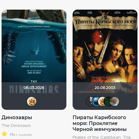
06.03.2026
20.08.2003
koval_olga
Jager000
poma2
kova
M
Динозавры
Пираты Карибского
моря: Проклятие
The Dinosaurs
Черной жемчужины
н
ет оценки
Pirates of the Caribbean: The