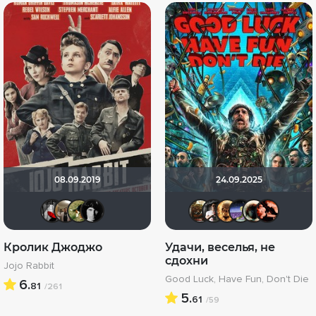
08.09.2019
24.09.2025
Мышь Белая
Vladimir Samsonov
Andy
grachik1729
Shadrap
RUOK
Leksu
До
Кролик Джоджо
Удачи, веселья, не
сдохни
Jojo Rabbit
Good Luck, Have Fun, Don't Die
6.
81
/261
5.
61
/59