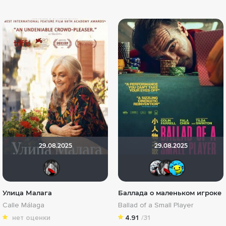
29.08.2025
29.08.2025
Мышь Белая
Kot123
Мыш
D
Улица Малага
Баллада о маленьком игроке
Calle Málaga
Ballad of a Small Player
нет оценки
4.91
/31