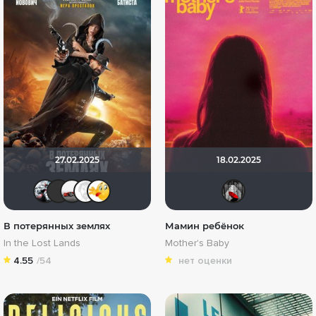
27.02.2025
18.02.2025
Kot123RUS
brusell
Виктор Валентинович
Equitable
Thedenya
Мыш
В потерянных землях
Мамин ребёнок
In the Lost Lands
Mother's Baby
4.55
/54
нет оценки