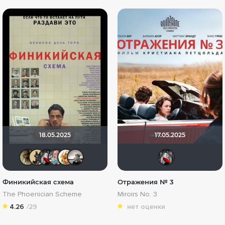
18.05.2025
17.05.2025
Nemoi poet
Derbish
Мышь Белая
HuKoJIaU_BogHuK
koval_olga
Рижанка
Мыш
Финикийская схема
Отражения № 3
The Phoenician Scheme
Miroirs No. 3
4.26
/29
нет оценки