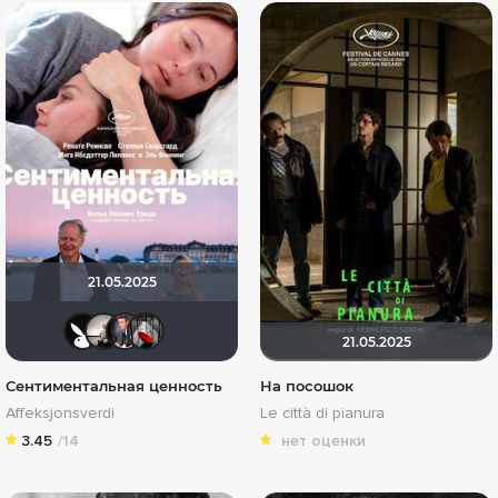
21.05.2025
Lost Causes
Рижанка
GerMaN2019
Мышь Белая
21.05.2025
Сентиментальная ценность
На посошок
Affeksjonsverdi
Le città di pianura
3.45
/14
нет оценки