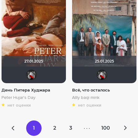
27.01.2025
25.01.2025
Мышь Белая
Мыш
День Питера Худжара
Всё, что осталось
Peter Hujar's Day
Allly baqi mink
нет оценки
нет оценки
1
2
3
100
· · ·