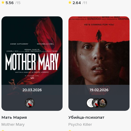
5.56
/15
2.64
/11
20.03.2026
19.02.2026
Мышь Белая
Equita
Мыш
Б
Мать Мария
Убийца-психопат
Mother Mary
Psycho Killer