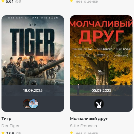
5.61
/59
нет оценки
18.09.2025
05.09.2025
valdizas
Андρей
Lost
Тигр
Молчаливый друг
Der Tiger
Stille Freundin
3.68
/18
нет оценки