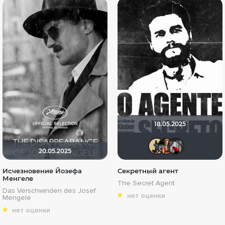
18.05.2025
Derbis
Kap
М
20.05.2025
Исчезновение Йозефа
Секретный агент
Менгеле
The Secret Agent
Das Verschwinden des Josef
нет оценки
Mengele
нет оценки