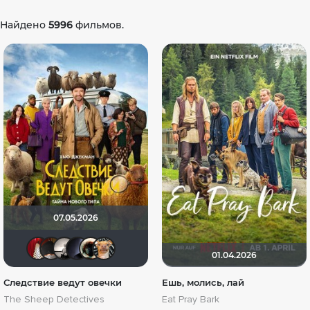
Найдено
5996
фильмов.
07.05.2026
LauraP
valdizas
Рижанка
pavelsmoke
Haotik
DumbMoron
01.04.2026
Следствие ведут овечки
Ешь, молись, лай
The Sheep Detectives
Eat Pray Bark