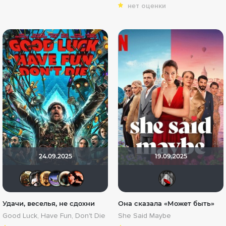
нет оценки
24.09.2025
19.09.2025
Shadrap
RUOK
Leksus81
Доктор Верховцев
Haotik
Myst
Мыш
Удачи, веселья, не сдохни
Она сказала «Может быть»
Good Luck, Have Fun, Don't Die
She Said Maybe