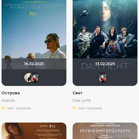
16.02.2025
13.02.2025
Случайный прохожий
Мышь Белая
Мыш
Острова
Свет
Islands
Das Licht
нет оценки
нет оценки