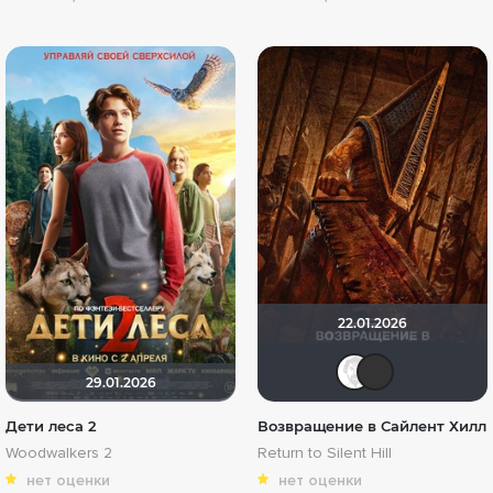
22.01.2026
Equit
va
29.01.2026
Дети леса 2
Возвращение в Сайлент Хилл
Woodwalkers 2
Return to Silent Hill
нет оценки
нет оценки