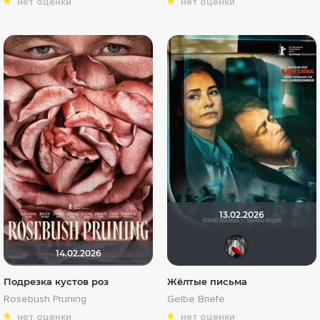
нет оценки
нет оценки
13.02.2026
Мыш
14.02.2026
Подрезка кустов роз
Жёлтые письма
Rosebush Pruning
Gelbe Briefe
нет оценки
нет оценки