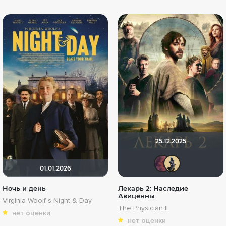
25.12.2025
aodi
De
01.01.2026
Ночь и день
Лекарь 2: Наследие
Авиценны
Virginia Woolf's Night & Day
The Physician II
нет оценки
нет оценки