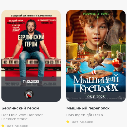
11.12.2025
Мышь Белая
06.11.2025
Берлинский герой
Мышиный переполох
Der Held vom Bahnhof
Hvis ingen går i fella
Friedrichstraße
нет оценки
нет оценки