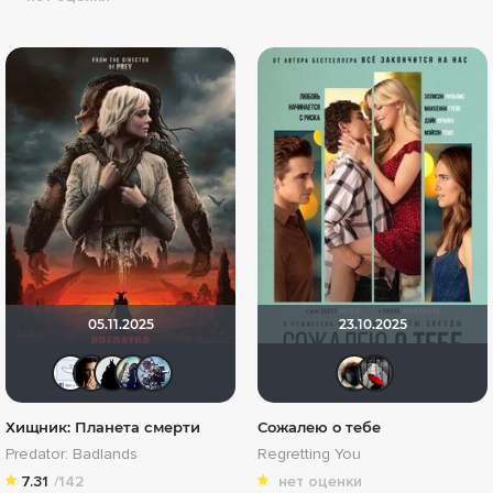
05.11.2025
23.10.2025
ilya79
RQ7
BullDoG102
umka27
бухгалтерр007
Haoti
Мы
Хищник: Планета смерти
Сожалею о тебе
Predator: Badlands
Regretting You
7.31
/142
нет оценки