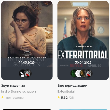
14.05.2025
30.04.2025
Lost Causes
Мышь Белая
Matrix
Equit
id
Звук падения
Вне юрисдикции
In die Sonne schauen
Exterritorial
нет оценки
5.32
/28