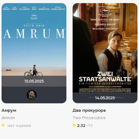
15.05.2025
Бомжара с дробовиком
14.05.2025
Амрум
Два прокурора
Amrum
Two Prosecutors
нет оценки
2.32
/13