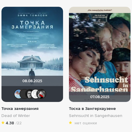
08.08.2025
Андρей
brusell
Ƙeʍȃƞ
Equitable
Мышь Белая
07.08.2025
Точка замерзания
Тоска в Зангерхаузене
Dead of Winter
Sehnsucht in Sangerhausen
4.38
/22
нет оценки