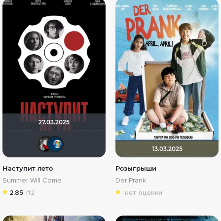
27.03.2025
Мышь Белая
Shadow
13.03.2025
Наступит лето
Розыгрыши
Summer Will Come
Der Prank
2.85
/12
нет оценки