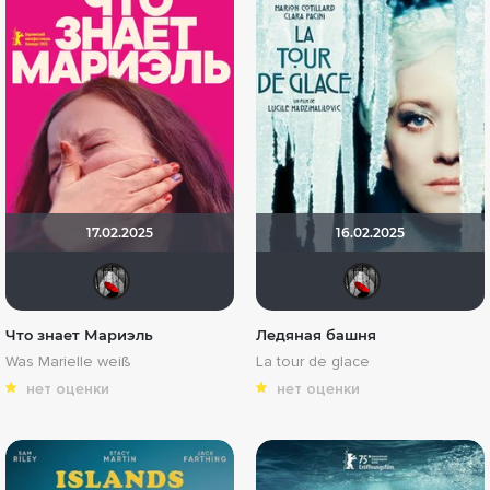
17.02.2025
16.02.2025
Мышь Белая
Мыш
Что знает Мариэль
Ледяная башня
Was Marielle weiß
La tour de glace
нет оценки
нет оценки