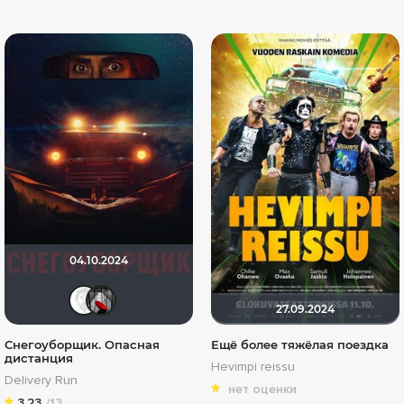
04.10.2024
Equitable
Мышь Белая
27.09.2024
Снегоуборщик. Опасная
Ещё более тяжёлая поездка
дистанция
Hevimpi reissu
Delivery Run
нет оценки
3.23
/13