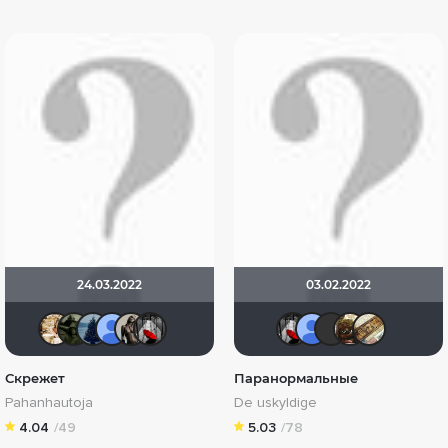
24.03.2022
03.02.2022
ya-ya
CuJIbBEP
id1565860
Alexandr BOG
Magila
Мышь Белая
Мышь Бе
Alexa
7Ear
S
Скрежет
Паранормальные
Pahanhautoja
De uskyldige
4.04
/49
5.03
/78