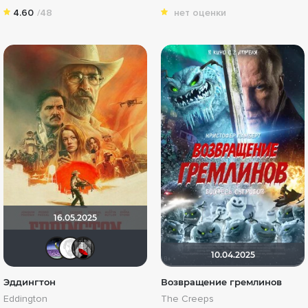
4.60
/48
нет оценки
16.05.2025
Доктор Верховцев
Equitable
Мышь Белая
10.04.2025
Эддингтон
Возвращение гремлинов
Eddington
The Creeps