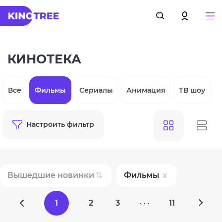
КИНОТЕКА
Все
Фильмы
Сериалы
Анимация
ТВ шоу
Настроить фильтр
Вышедшие новинки
Фильмы
1
2
3
11
· · ·