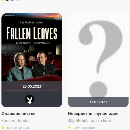
23.05.2023
Lost Causes
13.01.2023
Опавшие листья
Невероятно глупая идея
Kuolleet lehdet
Järjettömän paska idea
нет оценки
нет оценки