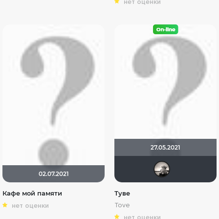
нет оценки
27.05.2021
Риж
02.07.2021
Кафе мой памяти
Туве
Tove
нет оценки
нет оценки