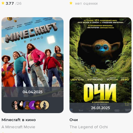
3.77
/26
нет оценки
04.04.2025
Ничоси
sem1980
MakSon89
Анатолий Ш
Макс Бро
Derbish
26.01.2025
Minecraft в кино
Очи
A Minecraft Movie
The Legend of Ochi