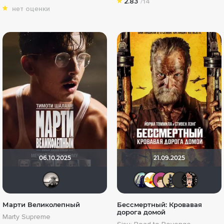
2.83
/14
нет оценки
06.10.2025
21.09.2025
Рижанка
umka27
Theden
pules
De
Марти Великолепный
Бессмертный: Кровавая
дорога домой
Marty Supreme