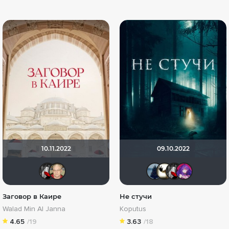
10.11.2022
09.10.2022
Мышь Белая
Varul
id15658
Скры
Мы
Заговор в Каире
Не стучи
Walad Min Al Janna
Koputus
4.65
/19
3.63
/18