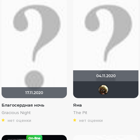
04.11.2020
Sha
17.11.2020
Благосердная ночь
Яма
Gracious Night
The Pit
нет оценки
нет оценки