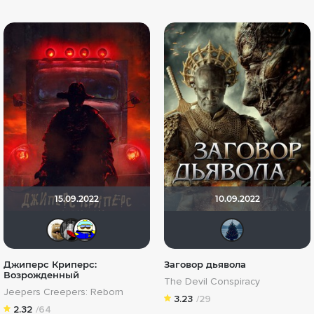
15.09.2022
10.09.2022
Mitya_75
Мышь Белая
Вanderos
id15
Джиперс Криперс:
Заговор дьявола
Возрожденный
The Devil Conspiracy
Jeepers Creepers: Reborn
3.23
/29
2.32
/64