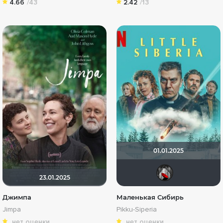
4.66
/43
2.42
/13
01.01.2025
Мыш
23.01.2025
Джимпа
Маленькая Сибирь
Jimpa
Pikku-Siperia
нет оценки
нет оценки