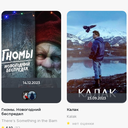
14.12.2023
Мышь Белая
id1565860
23.09.2023
Гномы. Новогодний
Калак
беспредел
Kalak
There's Something in the Barn
нет оценки
4.10
/32