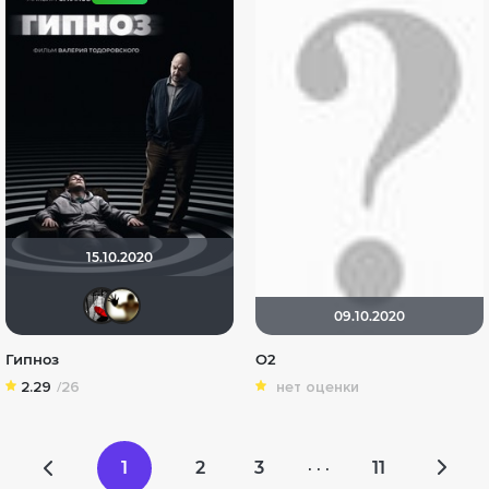
15.10.2020
Мышь Белая
Скрытый
09.10.2020
Гипноз
O2
2.29
/26
нет оценки
1
2
3
11
· · ·