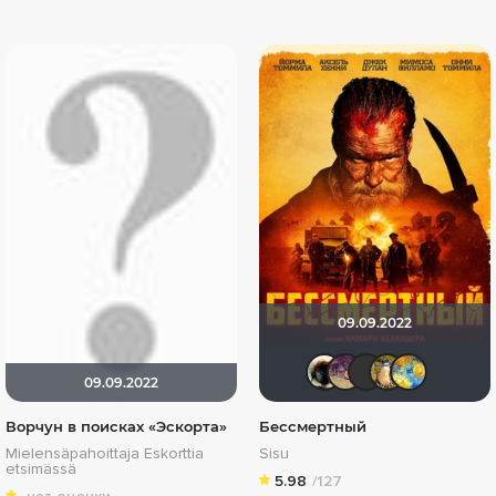
09.09.2022
Haotik
Dimke
brus
Б
09.09.2022
Ворчун в поисках «Эскорта»
Бессмертный
Mielensäpahoittaja Eskorttia
Sisu
etsimässä
5.98
/127