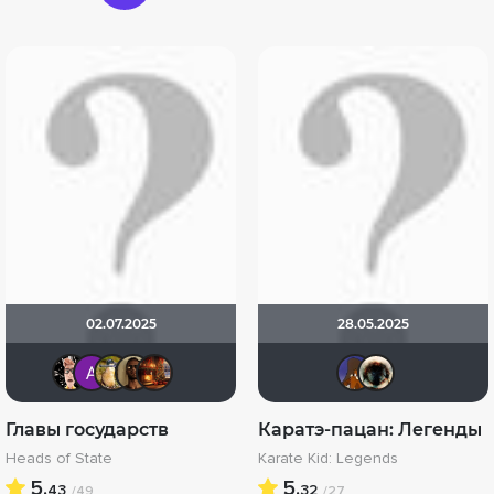
02.07.2025
28.05.2025
Ничоси
Анатолий Ш
Борька
Mad_Max
Макс Бро
MakS
Ha
Главы государств
Каратэ-пацан: Легенды
Heads of State
Karate Kid: Legends
5.
5.
43
32
/49
/27