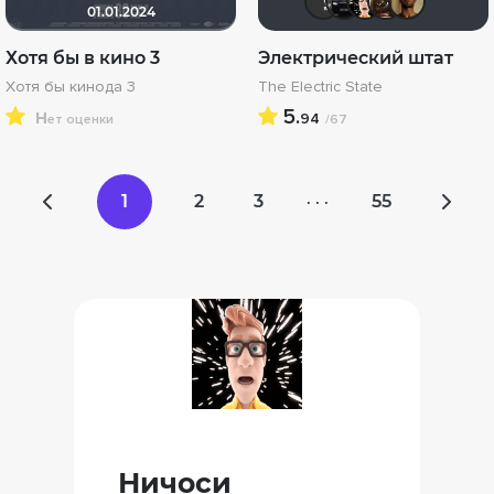
01.01.2024
Хотя бы в кино 3
Электрический штат
Хотя бы кинода 3
The Electric State
н
5.
94
ет оценки
/67
1
2
3
55
· · ·
Ничоси