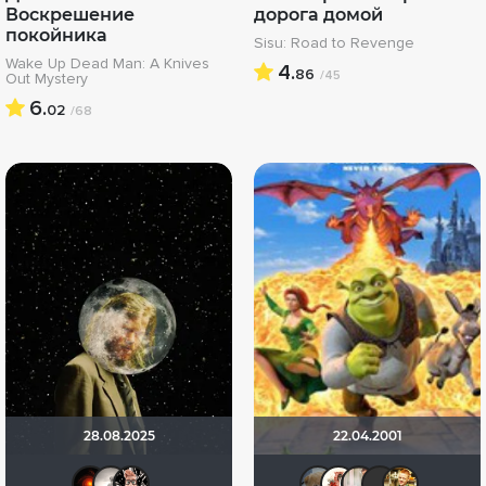
Воскрешение
дорога домой
покойника
Sisu: Road to Revenge
Wake Up Dead Man: A Knives
4.
86
/45
Out Mystery
6.
02
/68
28.08.2025
22.04.2001
Lenya
Рижанка
Ничоси
Анюта*-*
Викто
MacM
М