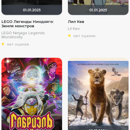
01.01.2025
01.01.2025
LEGO Легенды Ниндзяго:
Лил Кев
Земля монстров
Lil Kev
LEGO Ninjago Legends:
нет оценки
Monstrosity
нет оценки