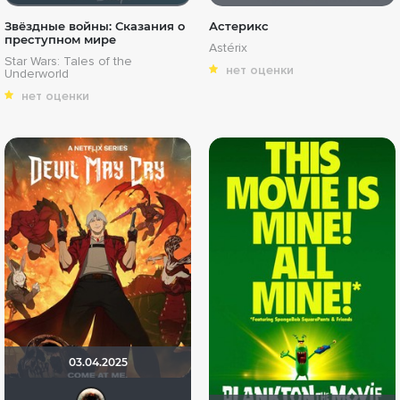
Звёздные войны: Сказания о
Астерикс
преступном мире
Astérix
Star Wars: Tales of the
нет оценки
Underworld
нет оценки
03.04.2025
Haotik