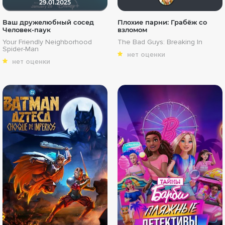
29.01.2025
Ваш дружелюбный сосед
Плохие парни: Грабёж со
Человек-паук
взломом
Your Friendly Neighborhood
The Bad Guys: Breaking In
Spider-Man
нет оценки
нет оценки