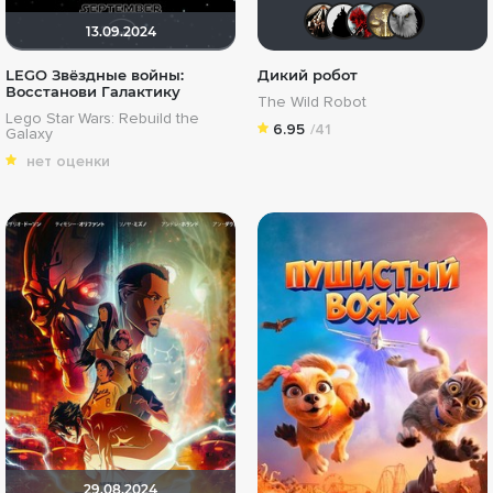
Kashtan
BullDo
Бро
G
13.09.2024
LEGO Звёздные войны:
Дикий робот
Восстанови Галактику
The Wild Robot
Lego Star Wars: Rebuild the
6.95
/41
Galaxy
нет оценки
29.08.2024