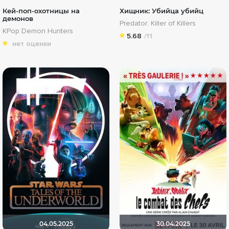
Кей-поп-охотницы на
Хищник: Убийца убийц
демонов
Predator: Killer of Killers
KPop Demon Hunters
5.68
/11
нет оценки
04.05.2025
30.04.2025