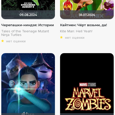
09.08.2024
18.07.2024
Черепашки-ниндзя: Истории
Кайтмен: Чёрт возьми, да!
Tales of the Teenage Mutant
Kite Man: Hell Yeah!
Ninja Turtles
нет оценки
нет оценки