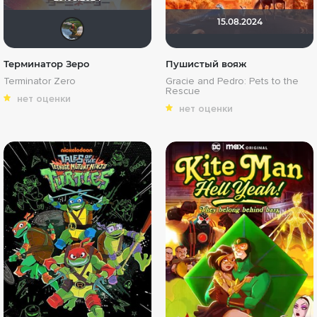
15.08.2024
Raoul1Duke
Терминатор Зеро
Пушистый вояж
Terminator Zero
Gracie and Pedro: Pets to the
Rescue
нет оценки
нет оценки