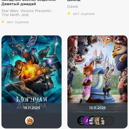
Девятый джедай
David
Star Wars: Visions Presents -
нет оценки
The Ninth Jedi
нет оценки
19.11.2025
13.11.2025
koval_olga
xrockx
Анатол
iv.ms
Ga