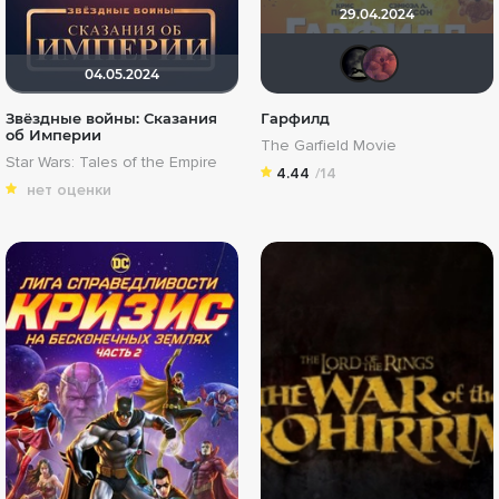
29.04.2024
xrock
ao
04.05.2024
Звёздные войны: Сказания
Гарфилд
об Империи
The Garfield Movie
Star Wars: Tales of the Empire
4.44
/14
нет оценки