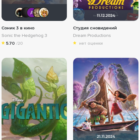
Haotik
V@dyan
Анатолий Ш
Gautama Buddha
koval_olga
11.12.2024
Соник 3 в кино
Студия сновидений
Sonic the Hedgehog 3
Dream Productions
5.70
/20
нет оценки
21.11.2024