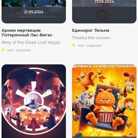
17.05.2024
21.05.2024
Dum
Армия мертвецов:
Единорог Тельма
Потерянный Лас-Вегас
Thelma the Unicorn
Army of the Dead: Lost Vegas
нет оценки
нет оценки