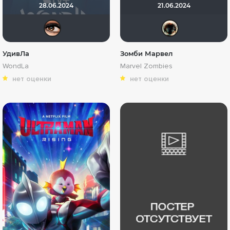
28.06.2024
21.06.2024
Зайка3000
Haot
УдивЛа
Зомби Марвел
WondLa
Marvel Zombies
нет оценки
нет оценки