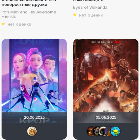
невероятные друзья
Eyes of Wakanda
Iron Man and His Awesome
нет оценки
Friends
нет оценки
20.06.2025
05.06.2025
koval_olga
Макс Бро
Бомжа
Haot
M