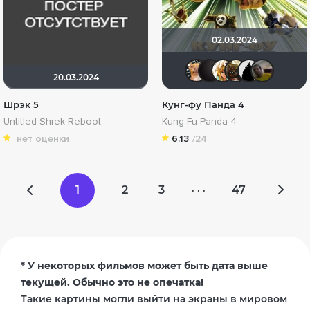
02.03.2024
DumbMor
V@dyan
koval
Sh
20.03.2024
Шрэк 5
Кунг-фу Панда 4
Untitled Shrek Reboot
Kung Fu Panda 4
нет оценки
6.13
/24
1
2
3
47
· · ·
* У некоторых фильмов может быть дата выше
текущей. Обычно это не опечатка!
Такие картины могли выйти на экраны в мировом