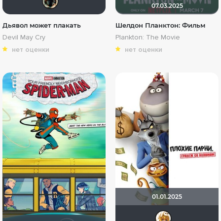
07.03.2025
Дьявол может плакать
Шелдон Планктон: Фильм
Devil May Cry
Plankton: The Movie
нет оценки
нет оценки
01.01.2025
kova