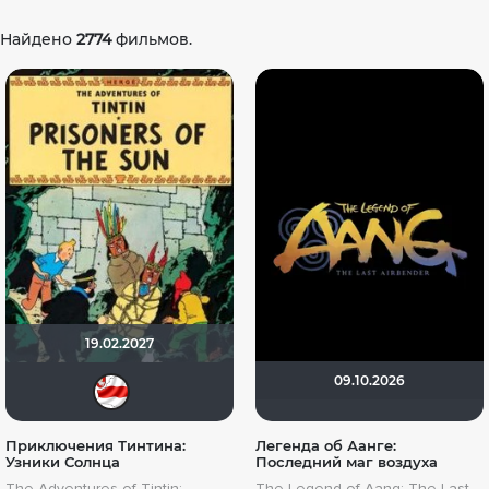
Найдено
2774
фильмов.
19.02.2027
09.10.2026
Dimman1991
Приключения Тинтина:
Легенда об Аанге:
Узники Солнца
Последний маг воздуха
The Adventures of Tintin:
The Legend of Aang: The Last