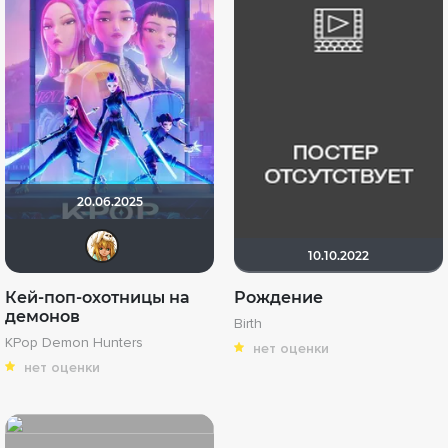
20.06.2025
koval_olga
10.10.2022
Кей-поп-охотницы на
Рождение
демонов
Birth
KPop Demon Hunters
нет оценки
нет оценки