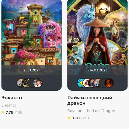
25.11.2021
04.03.2021
muzotime
RaSaNa
Vikkaviktoriy
nothingtown_hero
DarkAngel
Виктор
GerM
mu
Энканто
Райя и последний
дракон
Encanto
Raya and the Last Dragon
7.75
/136
8.28
/210