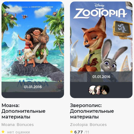
01.01.2016
01.01.2016
无名的
ser
2
Моана:
Зверополис:
Дополнительные
Дополнительные
материалы
материалы
Moana: Bonuces
Zootopia: Bonuces
нет оценки
6.77
/11