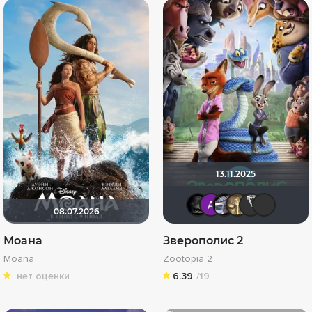
13.11.2025
xrockx
Анатол
iv.ms
Ga
08.07.2026
Моана
Зверополис 2
Moana
Zootopia 2
нет оценки
6.39
/19