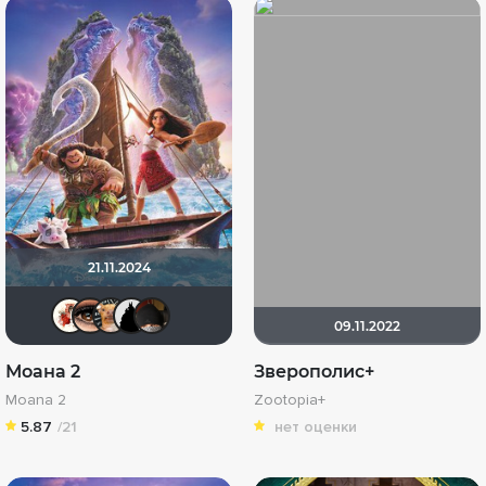
21.11.2024
Виктория555
Зайка3000
DumbMoron
BullDoG102
valdizas
09.11.2022
Моана 2
Зверополис+
Moana 2
Zootopia+
5.87
/21
нет оценки