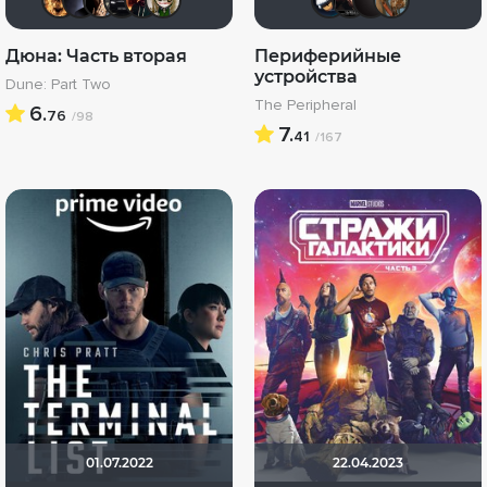
Дюна: Часть вторая
Периферийные
устройства
Dune: Part Two
The Peripheral
6.
76
/98
7.
41
/167
01.07.2022
22.04.2023