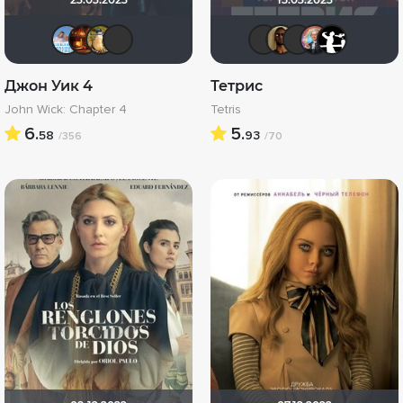
Андρей
Макс Бро
Борька
PsychoPanda o_O
PsychoPa
Mad_M
Alex
m
Джон Уик 4
Тетрис
John Wick: Chapter 4
Tetris
6.
5.
58
93
/356
/70