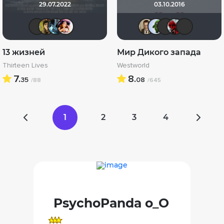
29.07.2022
03.10.2016
PsychoPanda o_O
electroHuk
den_chas
kori_grace
Кастер Т
ДЮ
Psy
Б
13 жизней
Мир Дикого запада
Thirteen Lives
Westworld
7.
8.
35
08
/88
/645
1
2
3
4
PsychoPanda o_O