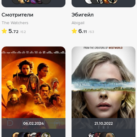
Смотрители
Эбигейл
The Watchers
Abigail
5.
6.
72
11
/62
/63
06.02.2024
21.10.2022
Leksus81
pavelsmoke
RQ7
za_toboy_uzhe_vyehali
DranikZzz
wladslowe
Alexand
volko
V@