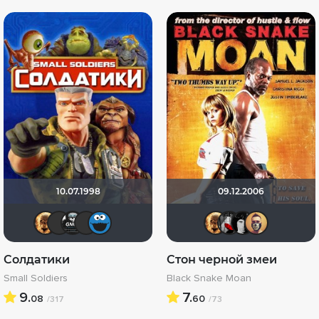
10.07.1998
09.12.2006
Leksus81
Фрэнк Пинатра
Gnus2k
chaos-lilith
poma24
Leksus8
Мышь
gr
Солдатики
Стон черной змеи
Small Soldiers
Black Snake Moan
9.
7.
08
60
/317
/73