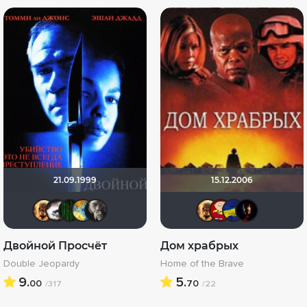
21.09.1999
15.12.2006
Leksus81
Biker
Matrix
SKY4HOLO
kolomenk
Leksus8
Makc
All
Двойной Просчёт
Дом храбрых
Double Jeopardy
Home of the Brave
9.
5.
00
70
/317
/22