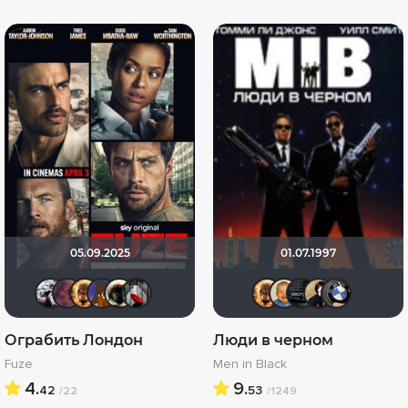
05.09.2025
01.07.1997
Kot123RUS
aodinchov7969
Leksus81
MakSon89
Haotik
Мышь Белая
Leksus81
maxx2
Але
N
Ограбить Лондон
Люди в черном
Fuze
Men in Black
4.
9.
42
53
/22
/1249