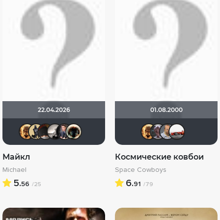
22.04.2026
01.08.2000
Leksus81
Derbish
valdizas
Рижанка
GerMaN2019
Haotik
Leksus8
Mr_S
zo
Майкл
Космические ковбои
Michael
Space Cowboys
5.
6.
56
91
/25
/79