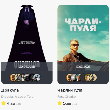
30.07.2025
17.03.2023
Leksus81
Derbish
Anastasia_Podkova
za_toboy_uzhe_vyehali
xrockx
Kot123RUS
Leksus81
Рижанк
Nam
bru
Дракула
Чарли-Пуля
Dracula: A Love Tale
Fast Charlie
4.
5.
60
88
/48
/83