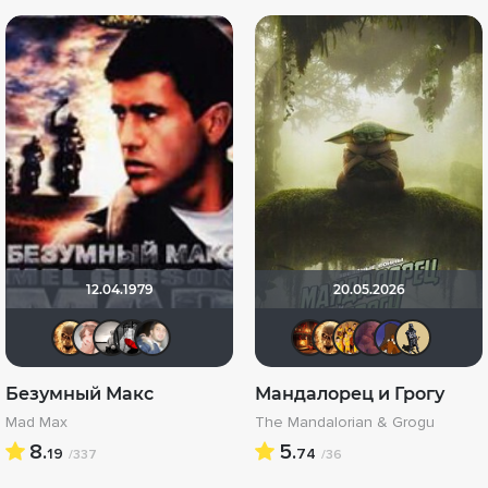
12.04.1979
20.05.2026
Leksus81
reyzeld
Рижанка
Мышь Белая
draude
Макс Бро
Leksus8
BIZZ
ao
Безумный Макс
Мандалорец и Грогу
Mad Max
The Mandalorian & Grogu
8.
5.
19
74
/337
/36