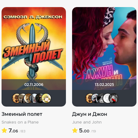
02.11.2006
13.02.2025
Leksus81
Vladimir Samsonov
murik147
id95924809
kino.man 22
Сапфира))
Leksus81
Kot123
lep
E
Змеиный полет
Джун и Джон
Snakes on a Plane
June and John
7.
5.
06
00
/83
/19