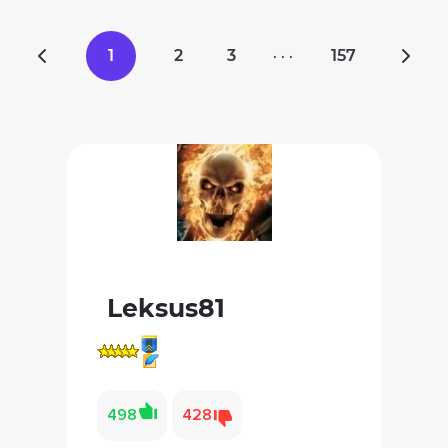
1
2
3
157
· · ·
Leksus81
498
428