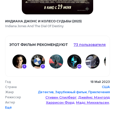
ИНДИАНА ДЖОНС И КОЛЕСО СУДЬБЫ (2023)
Indiana Jones And The Dial Of Destiny
ЭТОТ ФИЛЬМ РЕКОМЕНДУЮТ
73 пользователя
7
7
10
Год
18 Май 2023
10
10
10
10
8
Страна
США
Жанр
Детектив
,
Зарубежный фильм
,
Приключения
Режиссер
Стивен Спилберг
Джеймс Мэнголд
,
Актер
Харрисон Форд
Мадс Миккельсен
,
,
Ещё
Бойд Холбрук
Фиби Уоллер-Бридж
,
,
Антонио Бандерас
Джон Рис-Дэвис
,
,