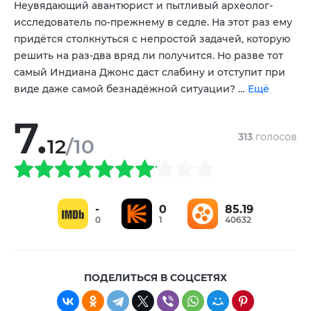
Неувядающий авантюрист и пытливый археолог-
Тоби Джонс
Томас Кречман
Оливье Рихтерс
,
,
,
исследователь по-прежнему в седле. На этот раз ему
Джилл Винтерниц
придётся столкнуться с непростой задачей, которую
решить на раз-два вряд ли получится. Но разве тот
самый Индиана Джонс даст слабину и отступит при
виде даже самой безнадёжной ситуации? …
Ещё
7.
313
голосов
12
/10
-
0
85.19
0
1
40632
ПОДЕЛИТЬСЯ В СОЦСЕТЯХ