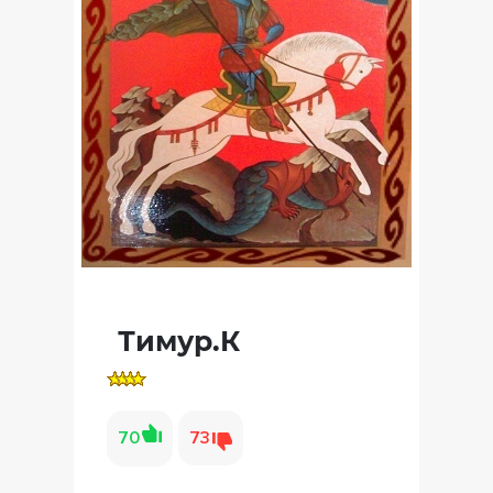
Тимур.К
70
73