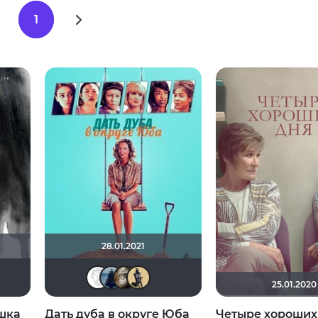
1
28.01.2021
nastasia_Podkova
Калура
Алина28
Equitable
id1565860
VND
Derbish
25.01.2020
шка
Дать дуба в округе Юба
Четыре хороших