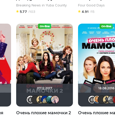
Breaking News in Yuba County
Four Good Days
5.77
/103
4.91
/15
07.12.2017
18.08.2016
anaKlaus
нюта*-*
Алина28
Ничоси
Urartuu
ivadich
Yus90
Derbish
didak2002
Giovanna
Bukashkaza30
ня
Очень плохие мамочки 2
Очень плохие м