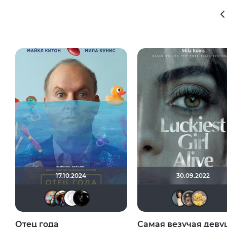
17.10.2024
30.09.2022
muzotime
Dark Long
Equitable
Lady_V
A
Отец года
Самая везучая деву