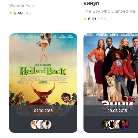
кинул
Wonder Park
The Spy Who Dumped Me
6.48
/46
6.01
/195
02.10.2015
19.03.2015
☆ ☆♡Ninochka♡☆ ☆
~ Aleksandr ~
baskervill
La