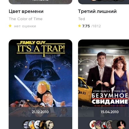
Цвет времени
Третий лишний
The Color of Time
Ted
нет оценки
7.75
/1812
21.12.2010
15.04.2010
iv.msk
Michael Guy
darth_zero
DENISru
KirsanXIII
Викт
D