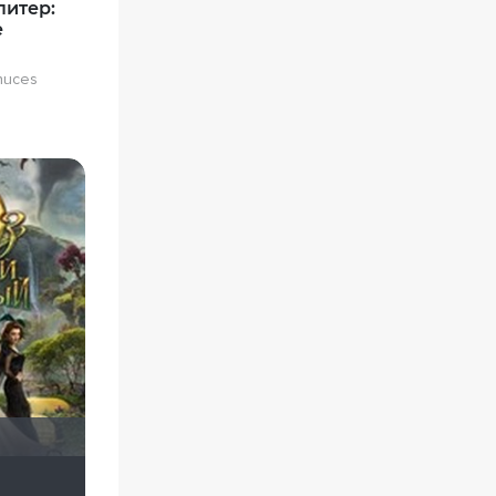
итер:
е
nuces
vadim7791
Скрытый
киноман