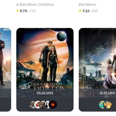
A Bad Moms Christmas
Bad Moms
5.79
/179
7.23
/355
05.02.2015
01.01.2015
na2013
id319129573
Saniya
Tori777
Анюта*-*
Виктория555
Vladimir Samsonov
ASMODEUS
Lenya