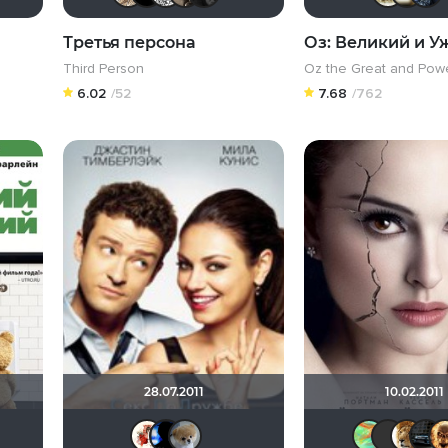
Третья персона
Оз: Великий и 
Third Person
Oz the Great and Powe
6.02
/52
7.68
/762
28.07.2011
10.02.2011
bMoron
liaph
chaos-lilith
Фрэнк Пинатра
orxan666
Schurikstein
Виктория555
Galiaph
Анюта*-*