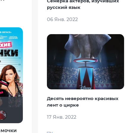
Семерка актеров, изучивших
русский язык
06 Янв. 2022
Десять невероятно красивых
лент о цирке
ivadich
maxx2035
Yus90
Derbish
Iyni
pAtRiaRx
17 Янв. 2022
амочки