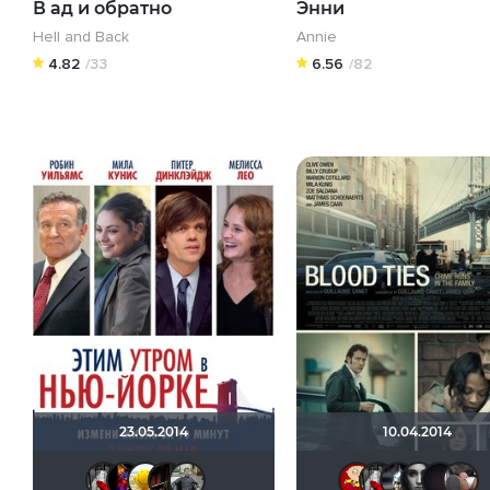
В ад и обратно
Энни
Hell and Back
Annie
4.82
/33
6.56
/82
23.05.2014
10.04.2014
Мышь Белая
Tori777
Celeste
id156259334
paveldevil
Mak
М