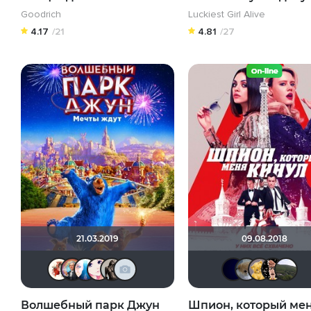
Goodrich
Luckiest Girl Alive
4.17
/21
4.81
/27
21.03.2019
09.08.2018
Виктория555
muzotime
Klepo4ka
Via ad inferos
Magila
id376445592
Sat
А
Волшебный парк Джун
Шпион, который ме