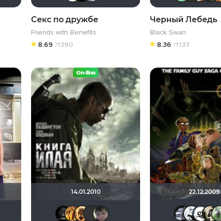
Секс по дружбе
Черный Лебедь
Friends with Benefits
Black Swan
8.69
/1390
8.36
/1137
14.01.2010
22.12.2009
ория555
imker
Мышь Белая
Калура
LEX7YOK
nda
xrockx
BIZZY
Leksus81
chaos-lilith
Askhab Abutalipov