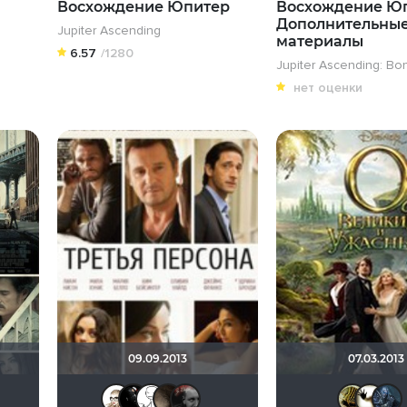
Восхождение Юпитер
Восхождение Юп
Дополнительны
Jupiter Ascending
материалы
6.57
/1280
Jupiter Ascending: Bo
нет оценки
09.09.2013
07.03.2013
cimka
ышь Белая
валерон 1972
Помни Мои Макароны
CM PUNK7
karmen1973
@elen@
Immcoll
pytachok
Nastyushe4ka
Bezdelov