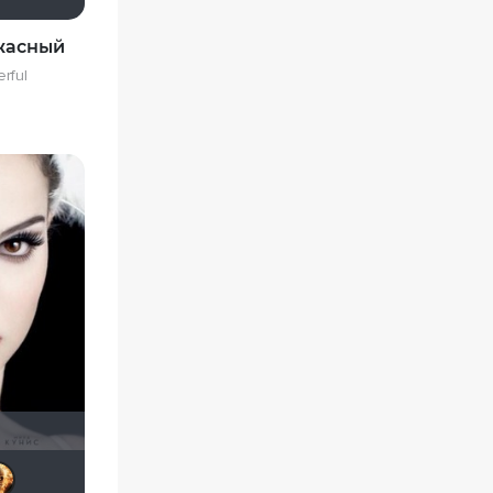
Ужасный
rful
NataLia
Фрэнк Пинатра
murik147
Алексей 30107
Leksus81