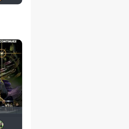
iv.msk
darth_zero
AlexSRose
KirsanXIII
тохан