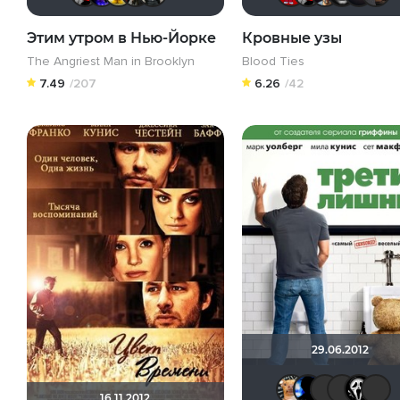
Этим утром в Нью-Йорке
Кровные узы
The Angriest Man in Brooklyn
Blood Ties
7.49
/207
6.26
/42
29.06.2012
Dum
Ga
16.11.2012