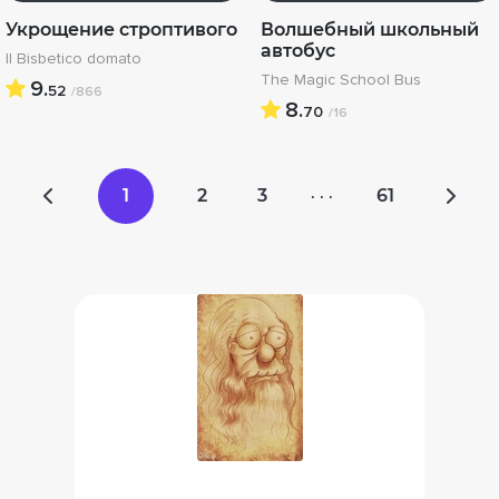
Укрощение строптивого
Волшебный школьный
автобус
Il Bisbetico domato
The Magic School Bus
9.
52
/866
8.
70
/16
1
2
3
61
· · ·