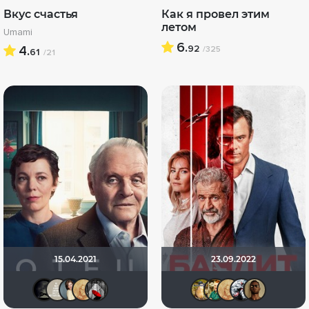
Вкус счастья
Как я провел этим
летом
Umami
6.
4.
92
/325
61
/21
15.04.2021
23.09.2022
xrockx
selfmade
Anastasia_Podkova
ZOYBERG
Мышь Белая
Борька
Андре
ZOY
K