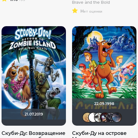
Brave and the Bold
н
ет оценки
22.09.1998
21.07.2019
ZOYBERG
Berny
Asur
KE
Скуби-Ду: Возвращение
Скуби-Ду на острове