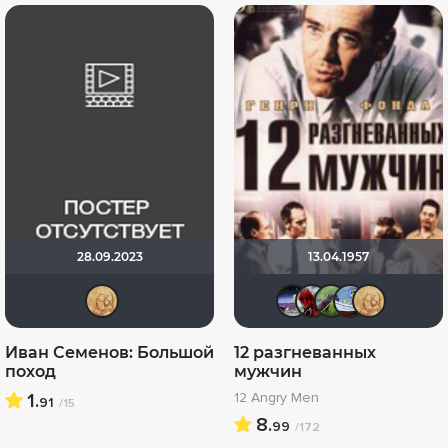
28.09.2023
13.04.1957
ZOYBERG
Доктор 
Бродя
Боб
P
Иван Семенов: Большой
12 разгневанных
поход
мужчин
1.
12 Angry Men
91
/15
8.
99
/172