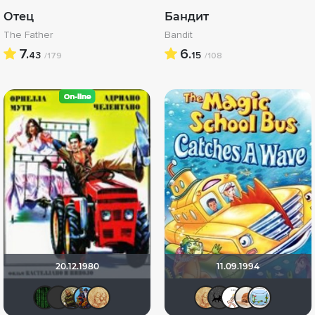
Отец
Бандит
The Father
Bandit
7.
6.
43
15
/179
/108
20.12.1980
11.09.1994
Matrix
Фрэнк Пинатра
Realkent
!!!Screamer!!!
ZOYBERG
ZOYBER
Эсэзи
Пан
Э