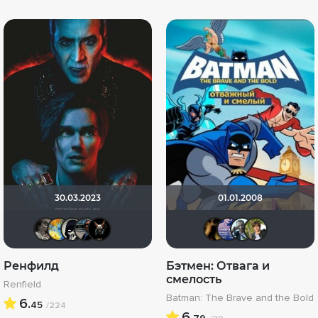
30.03.2023
01.01.2008
ReadyDeath
SKY4HOLO
OFFERRON
Seed
loki86
DENISru
sasha
id
Ренфилд
Бэтмен: Отвага и
смелость
Renfield
Batman: The Brave and the Bold
6.
45
/224
6.