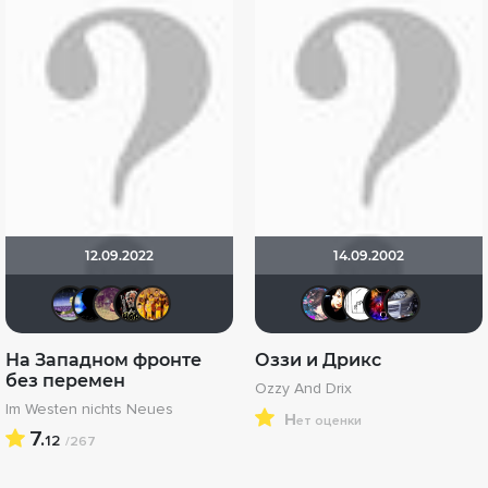
12.09.2022
14.09.2002
Доктор Верховцев
Galiaph
Dimker
Бомжара с дробовиком
BIZZY
RokuRou
sem19
Evg
n
На Западном фронте
Оззи и Дрикс
без перемен
Ozzy And Drix
Im Westen nichts Neues
н
ет оценки
7.
12
/267