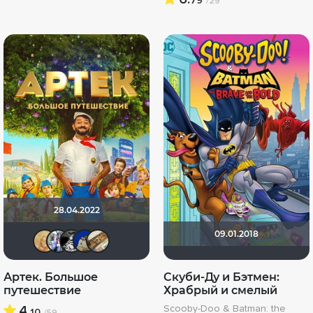
79
/29
28.04.2022
09.01.2018
ZOYBERG
Риша_88
lepshen
didak2002
-Putnik-
Артек. Большое
Скуби-Ду и Бэтмен:
путешествие
Храбрый и смелый
4.
Scooby-Doo & Batman: the
10
/59