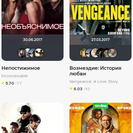
30.06.2017
27.03.2017
Мышь Белая
id95924809
Spawn62
Скрытый
Борька
Spawn6
Серг
gri
Непостижимое
Возмездие: История
любви
Inconceivable
Vengeance: A Love Story
5.70
/77
6.03
/93