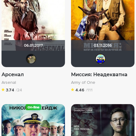
06.01.2017
03.11.2016
romantik
Вan
Арсенал
Миссия: Неадекватна
Arsenal
Army of One
3.74
/24
4.46
/111