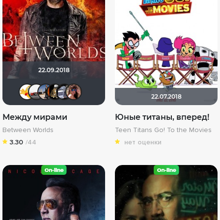
22.09.2018
Thedenya
Виктор Валентинович
Spawn62
Ryder187
iv.msk
Инна Гавриленко
22.07.2018
Между мирами
Юные титаны, вперед!
Between Worlds
Teen Titans Go! To the Movies
3.30
/44
нет оценки