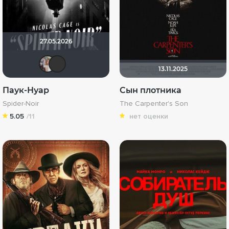
27.05.2026
kravchuk-k
vadim sXe
13.11.2025
Паук-Нуар
Сын плотника
Spider-Noir
The Carpenter's Son
5.05
/11
нет оценки