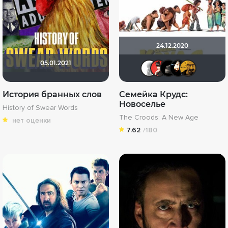
24.12.2020
05.01.2021
~ Aleksan
IcE
Кра
s
История бранных слов
Семейка Крудс:
Новоселье
History of Swear Words
The Croods: A New Age
нет оценки
7.62
/180