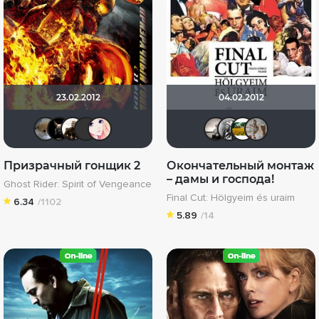
23.02.2012
04.02.2012
Анюта*-*
loki86
Stepa79
LouisDeFunes
Via ad inferos
Рижанк
Sioux
Jul
Призрачный гонщик 2
Окончательный монтаж
– дамы и господа!
Ghost Rider: Spirit of Vengeance
Final Cut: Hölgyeim és uraim
6.34
/1102
5.89
/14