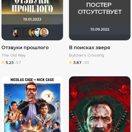
19.01.2023
10.09.2022
Мышь Белая
BacuJiu4
SpeedwayMB
electroHuk
СветкО
maxx2035
Отзвуки прошлого
В поисках зверя
The Old Way
Butcher's Crossing
5.23
/57
3.87
/30