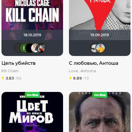
18.10.2019
19.09.2019
Эши Слэши
Виктория Данилевская
MaxVV
Сергей Лисицкий
Мышь Белая
kodzi
Mi
Цепь убийств
С любовью, Антоша
Kill Chain
Love, Antosha
3.83
/56
6.89
/13