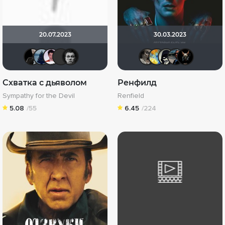
20.07.2023
30.03.2023
vecta
id1565860
med_bad
Андρей
Ƙeʍȃƞ
ReadyDe
SKY4H
OFF
S
Схватка с дьяволом
Ренфилд
Sympathy for the Devil
Renfield
5.08
/55
6.45
/224