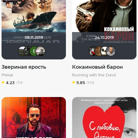
08.11.2019
24.10.2019
Urartuu
demonshadow
Виктория Данилевская
Рижанка
Мышь Б
id254
Ск
Звериная ярость
Кокаиновый барон
Primal
Running with the Devil
4.23
/74
5.85
/119