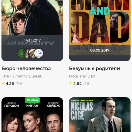
14.11.2017
09.09.2017
Виктория Данилевская
Katenok_Tver
-Putnik-
ilya79
Бюро человечества
Безумные родители
The Humanity Bureau
Mom and Dad
4.36
/79
4.62
/36