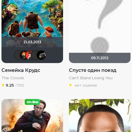
21.03.2013
DumbMoron
DeoniSG85
IcE
Solitudе
Крайслер
09.11.2012
Семейка Крудс
Спустя один поезд
The Croods
Can't Stand Losing You
9.25
/750
нет оценки