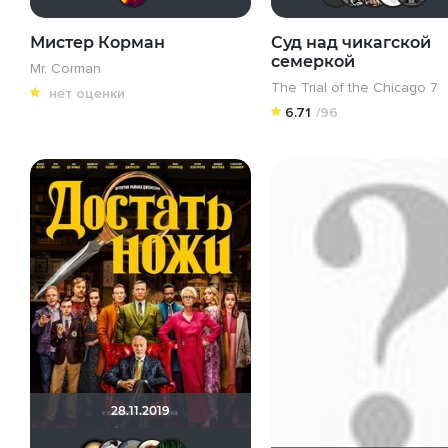
Мистер Корман
Суд над чикагской
семеркой
Mr. Corman
The Trial of the Chicago 7
нет оценки
6.71
/96
28.11.2019
NinelSOL
walrus1984
Анюта*-*
Haotik
Matrix