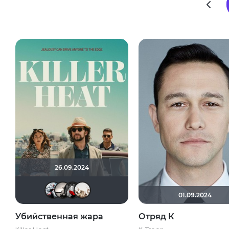
26.09.2024
Kot123RUS
Рижанка
Мышь Белая
drummer82
01.09.2024
Убийственная жара
Отряд К