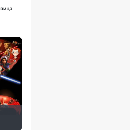
овица
koval_olga