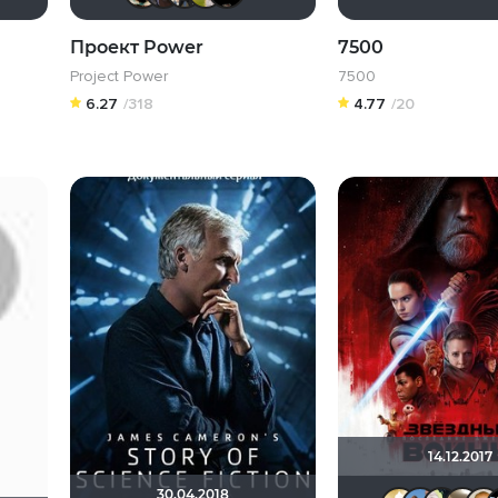
Проект Power
7500
Project Power
7500
6.27
/318
4.77
/20
14.12.2017
30.04.2018