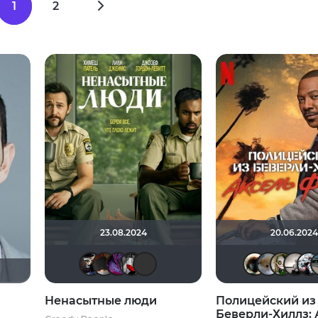
1
2
23.08.2024
20.06.2024
OG SmokeAlot
valdizas
Сантаника
Мышь Белая
brusell
Ненасытные люди
Полицейский из
Беверли-Хиллз: 