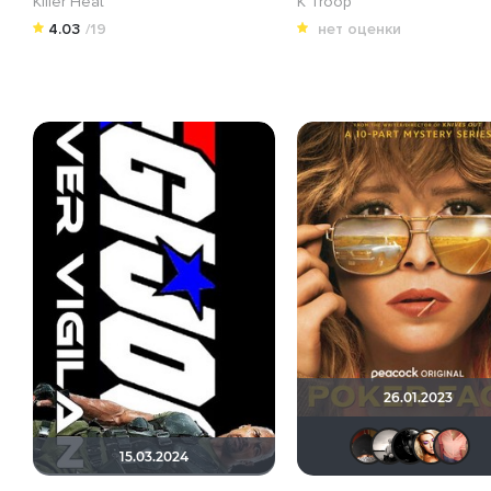
Killer Heat
K Troop
4.03
/19
нет оценки
26.01.2023
val
15.03.2024