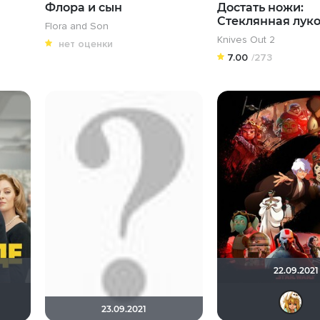
Флора и сын
Достать ножи:
Стеклянная лук
Flora and Son
Knives Out 2
нет оценки
7.00
/273
22.09.2021
Рижанка
23.09.2021