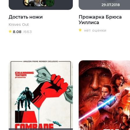
29.07.2018
Достать ножи
Прожарка Брюса
Уиллиса
Knives Out
нет оценки
8.08
/663