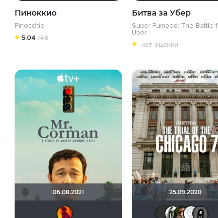
Пиноккио
Битва за Убер
Pinocchio
Super Pumped: The Battle f
Uber
5.04
/48
нет оценки
06.08.2021
25.09.2020
zelebober
Sch