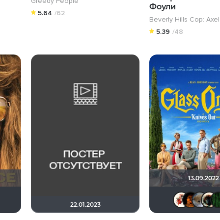
Greedy People
Фоули
5.64
/62
Beverly Hills Cop: Axe
5.39
/48
13.09.2022
dizas
Рижанка
Lady_V
Victori_a
Hurricane Gabrielle
22.01.2023