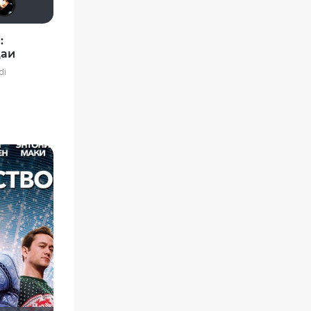
:
даи
di