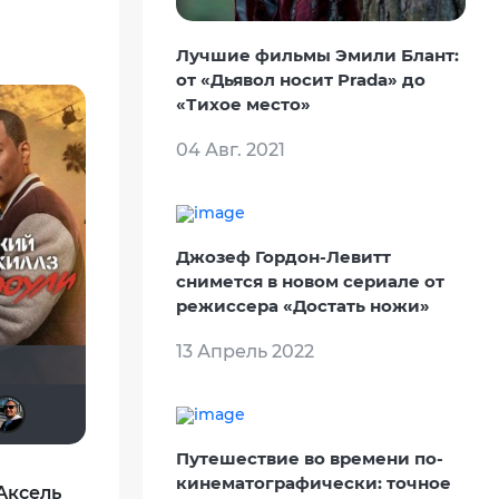
Лучшие фильмы Эмили Блант:
от «Дьявол носит Prada» до
«Тихое место»
04 Авг. 2021
Джозеф Гордон-Левитт
снимется в новом сериале от
режиссера «Достать ножи»
13 Апрель 2022
Haotik
Анюта*-*
wladslowe
Рижанка
Kot123RUS
Seed
Путешествие во времени по-
кинематографически: точное
Аксель