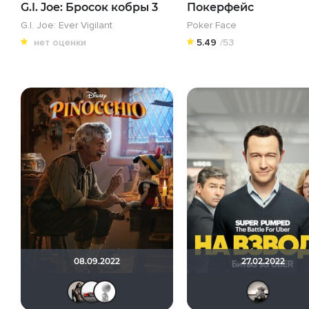
G.I. Joe: Бросок кобры 3
Покерфейс
G.I. Joe: Ever Vigilant
Poker Face
нет оценки
5.49
/53
08.09.2022
27.02.2022
Magila
Виктор Валентинович
~ Aleksandr ~