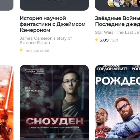
История научной
Звёздные Войны
фантастики с Джеймсом
Последние дже
Кэмероном
Star Wars: The Last Je
James Cameron's story of
6.09
/531
Science Fiction
нет оценки