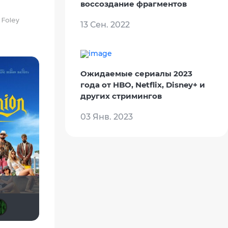
воссоздание фрагментов
l Foley
13 Сен. 2022
Ожидаемые сериалы 2023
года от HBO, Netflix, Disney+ и
других стримингов
03 Янв. 2023
Виктория555
RealJoy
Анюта*-*
Haotik
Matrix