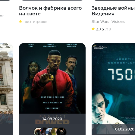
Волчок и фабрика всего
Звездные войны
на свете
Видения
or
Star Wars: Visions
нет оценки
3.75
/19
14.08.2020
01.02.2020
urikstein
Павел Деточкин
Схимник
Equitable
magrit_alessa
Haotik
Kinoman541
dimas-kaskader94
Мя-ха-хау!
loki86