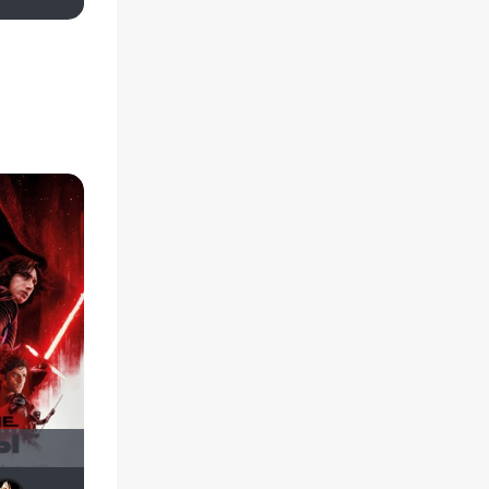
Эрудит
Андρей
dmitriikobzii
Vladimir Samsonov
maxx2035
sem1980