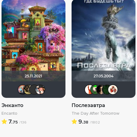
25.11.2021
27.05.2004
muzotime
RaSaNa
Vikkaviktoriy
nothingtown_hero
Nova55
ХромЪ
RQ7
M
Энканто
Послезавтра
Encanto
The Day After Tomorrow
7.
9.
75
38
/136
/1802