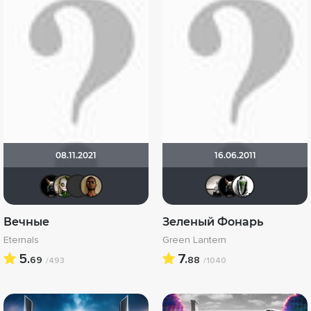
08.11.2021
16.06.2011
loki86
wladslowe
BacuJiu4
Mad_Max
Рижан
loki
П
Вечные
Зеленый Фонарь
Eternals
Green Lantern
5.
7.
69
88
/493
/1040