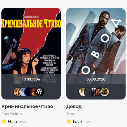
10.09.1994
03.09.2020
BIZZY
Андρей
SatanaKlaus
Макс Бро
orxan666
Турецки
Макс 
ilya
G
Криминальное чтиво
Довод
Pulp Fiction
Tenet
9.
6.
38
29
/1522
/649