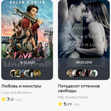
16.10.2020
08.02.2018
Haotik
vadim7791
!!!Screamer!!!
Павел Деточкин
grachik1729
electroHuk
Кастер Тр
Рижанк
Бог 
Лю
Любовь и монстры
Пятьдесят оттенков
свободы
Love and Monsters
Fifty Shades Freed
7.
17
/396
5.
77
/198