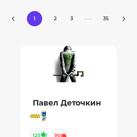
1
2
3
35
· · ·
Павел Деточкин
125
96