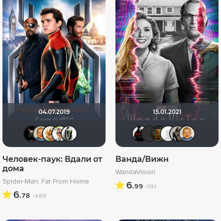
04.07.2019
15.01.2021
loki86
maxx2035
koval_olga
Элессар
Павел Деточкин
VLAD1995
linche3
Bomb
po
Человек-паук: Вдали от
Ванда/Вижн
дома
WandaVision
Spider-Man: Far From Home
6.
99
/191
6.
78
/489