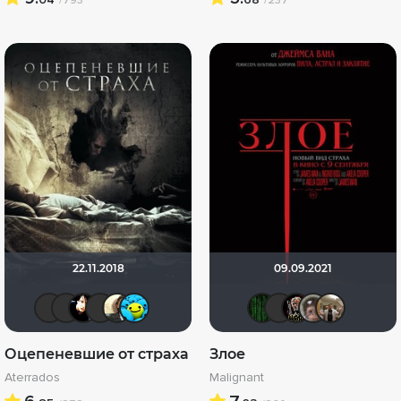
/793
/237
22.11.2018
09.09.2021
Андρей
BacuJiu4
sem1980
LouisDeFunes
karmen1973
DarkAngel
Matrix
BacuJi
Бом
К
Оцепеневшие от страха
Злое
Aterrados
Malignant