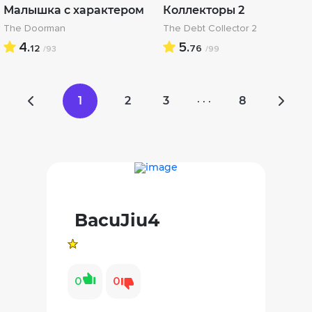
Малышка с характером
Коллекторы 2
The Doorman
The Debt Collector 2
4.
5.
12
76
/93
/99
1
2
3
8
· · ·
BacuJiu4
0
0