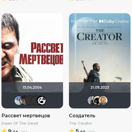
15.04.2004
21.09.2023
Андρей
Askhab Abutalipov
BacuJiu4
Фрэнк Пинатра
cTaDoADaMa
ganza1
Haot
m
Рассвет мертвецов
Создатель
Dawn Of The Dead
The Creator
9.
5.
04
68