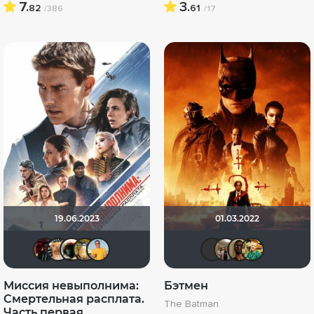
7.
3.
82
61
/386
/17
19.06.2023
01.03.2022
DranikZzz
DumbMoron
Haotik
Борька
Michael Guy
BacuJiu
Vladi
Ma
Миссия невыполнима:
Бэтмен
Смертельная расплата.
The Batman
Часть первая