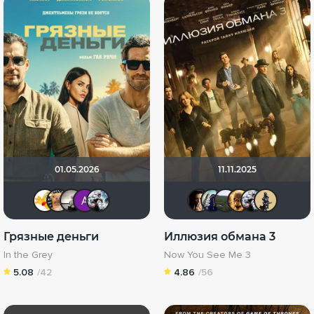
01.05.2026
11.11.2025
Thedenya
DumbMoron
Рижанка
Анатолий Ш
Kot123RUS
RQ7
umka27
Urart
Le
Грязные деньги
Иллюзия обмана 3
In the Grey
Now You See Me 3
5.08
/42
4.86
/56