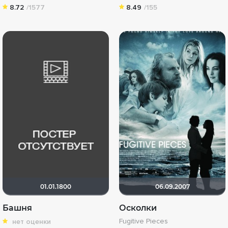
8.72
/1577
8.49
/155
01.01.1800
06.09.2007
Башня
Осколки
Fugitive Pieces
нет оценки