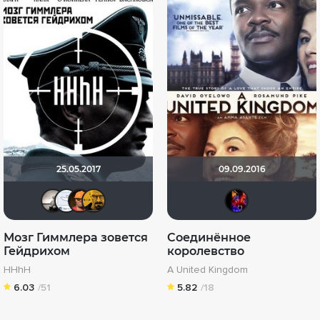
25.05.2017
09.09.2016
Рижанка
ilya79
Ganza
Mastercresh
Tori
Мозг Гиммлера зовется
Соединённое
Гейдрихом
королевство
HHhH
A United Kingdom
6.03
/51
5.82
/18