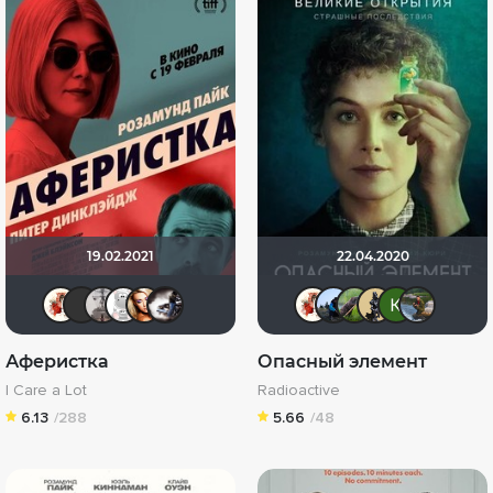
19.02.2021
22.04.2020
Виктория555
роландо
Paul17
КапризЮлька
Victori_a
Biker
Виктория5
mudrii
Бобё
De
Аферистка
Опасный элемент
I Care a Lot
Radioactive
6.13
/288
5.66
/48