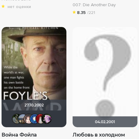
007: Die Another Day
нет оценки
8.35
/221
27.10.2002
shura_pk
alla57zaitseva
pla
Катерина Шурыгина
LauraP
margaret79
04.02.2001
Война Фойла
Любовь в холодном