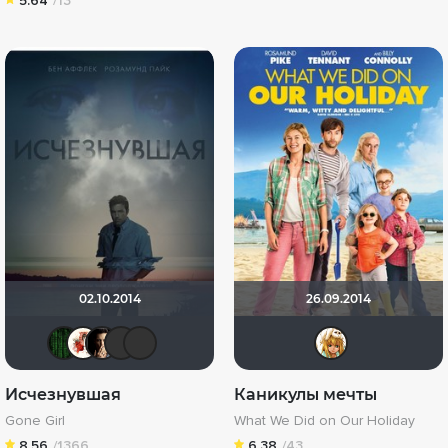
5.64
/13
02.10.2014
26.09.2014
Matrix
Виктория555
RQ7
Фрэнк Пинатра
Quixx
kova
Исчезнувшая
Каникулы мечты
Gone Girl
What We Did on Our Holiday
8.56
/1366
6.38
/43