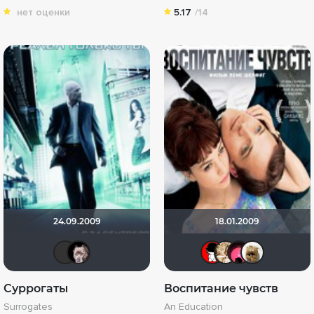
нет оценки
5.17
/14
24.09.2009
18.01.2009
chaos-lilith
>>DeNiS<<
PsychoN
ya-ya
[R
Суррогаты
Воспитание чувств
Surrogates
An Education