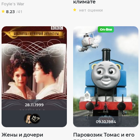
климате
Foyle's War
нет оценки
8.23
/41
28.11.1999
Ernestina
М
09.10.1984
Жены и дочери
Паровозик Томас и его