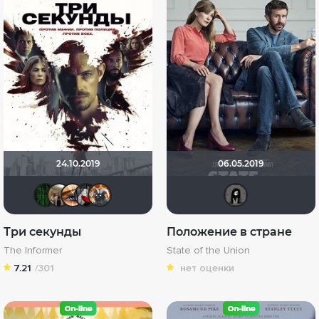
24.10.2019
06.05.2019
Matrix
Vladimir Samsonov
Наташа Фил
Мышь Белая
Афоня Дурко
magr
Три секунды
Положение в стране
The Informer
State of the Union
7.21
/301
нет оценки