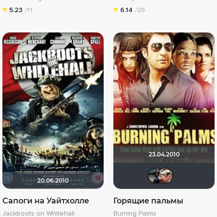
5.23
/11
6.14
/26
23.04.2010
Seed
mu
20.06.2010
Сапоги на Уайтхолле
Горящие пальмы
Jackboots on Whitehall
Burning Palms