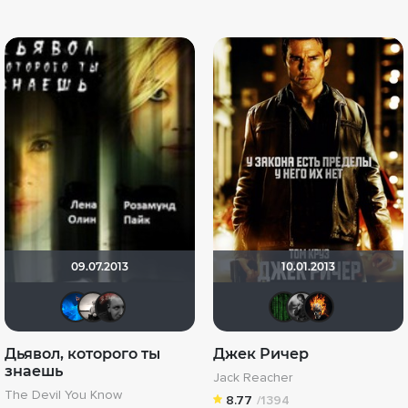
09.07.2013
10.01.2013
АНГЕЛ
Рижанка
Bezdelov
Matrix
The
D
Дьявол, которого ты
Джек Ричер
знаешь
Jack Reacher
The Devil You Know
8.77
/1394