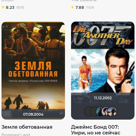
8.23
/816
7.88
/104
11.12.2002
Kaban00
Zayin8
Paul
E
07.09.2004
Земля обетованная
Джеймс Бонд 007:
Умри, но не сейчас
Promised Land