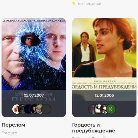
нет оценки
05.07.2007
12.01.2006
Виктория555
Олегастан
SatanaKlaus
Бог любви
ArtiRush
роландо
Sonya M
Зибе
Ал
Перелом
Гордость и
предубеждение
Fracture