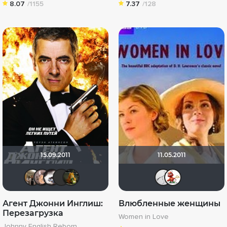
8.07
/1155
7.37
/128
15.09.2011
11.05.2011
Vladimir Samsonov
MISHA-DOM
Biker
Yus90
Bombus
Leofi
Ka
Агент Джонни Инглиш:
Влюбленные женщины
Перезагрузка
Women in Love
Johnny English Reborn