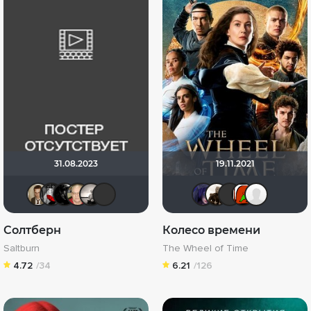
31.08.2023
19.11.2021
Кастер Трой
Мышь Белая
Lady_V
Varul
Рижанка
whereisbundy
ЖIНОЧК
Stepa7
Sam
J
Солтберн
Колесо времени
Saltburn
The Wheel of Time
4.72
/34
6.21
/126