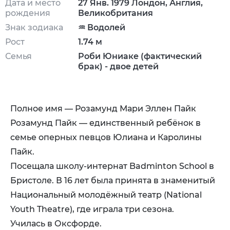
Дата и место
27 Янв. 1979 Лондон, Англия,
рождения
Великобритания
Знак зодиака
♒ Водолей
Рост
1.74 м
Семья
Роби Юниаке (фактический
брак) - двое детей
Полное имя — Розамунд Мари Эллен Пайк
Розамунд Пайк — единственный ребёнок в
семье оперных певцов Юлиана и Каролины
Пайк.
Посещала школу-интернат Badminton School в
Бристоле. В 16 лет была принята в знаменитый
Национальный молодёжный театр (National
Youth Theatre), где играла три сезона.
Училась в Оксфорде.