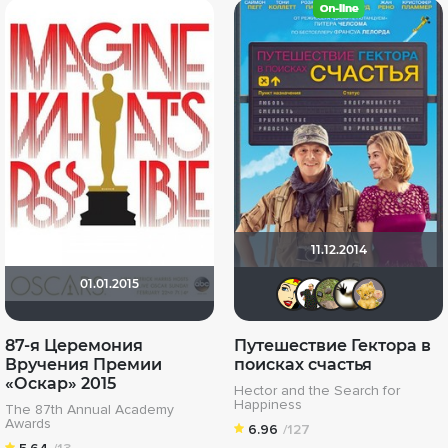
11.12.2014
01.01.2015
Li_Winch
Maggo
xelg
С
87-я Церемония
Путешествие Гектора в
Вручения Премии
поисках счастья
«Оскар» 2015
Hector and the Search for
Happiness
The 87th Annual Academy
Awards
6.96
/127