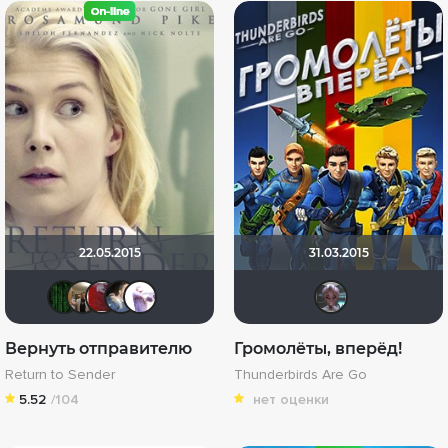
22.05.2015
31.03.2015
Matrix
Vladimir Samsonov
pAtRiaRx
draude
kalamoff
Mr_
Вернуть отправителю
Громолёты, вперёд!
Return to Sender
Thunderbirds Are Go
5.52
/104
нет оценки