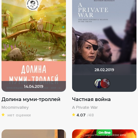
28.02.2019
umka
pA
14.04.2019
Долина муми-троллей
Частная война
Moominvalley
A Private War
нет оценки
4.07
/48