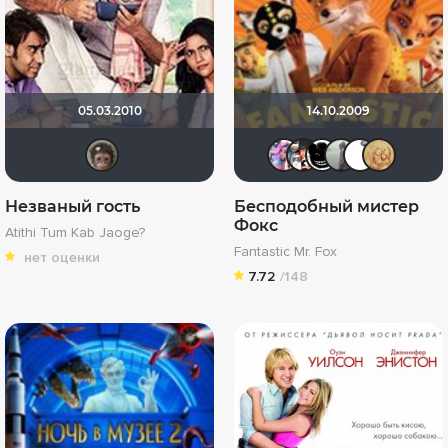
05.03.2010
14.10.2009
Калура
Dark Angel
nothing
Тара
RU
Незваный гость
Бесподобный мистер
Фокс
Atithi Tum Kab Jaoge?
Fantastic Mr. Fox
нет оценки
7.72
/148