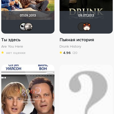
07.09.2013
09.07.2013
sherman
Рижанка
Mr Pe
Юн
Ты здесь
Пьяная история
Are You Here
Drunk History
нет оценки
4.96
/20