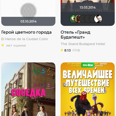
13.03.2014
ХромЪ
Mad_Ma
BoB@
LE
03.10.2014
Герой цветного города
Отель «Гранд
Будапешт»
El Heroe de la Ciudad Color
The Grand Budapest Hotel
нет оценки
8.13
/1118