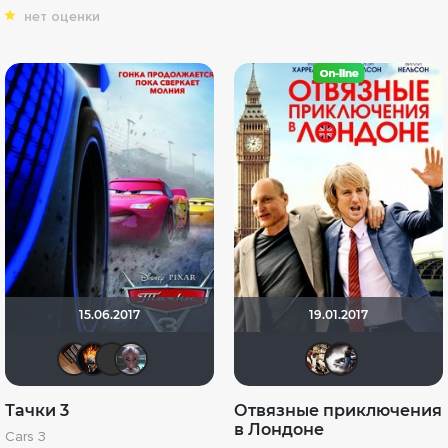
нет оценки
15.06.2017
19.01.2017
serge113
DeoniSG85
akaEnot
Mr_Smith
buni
Bi
Тачки 3
Отвязные приключения
в Лондоне
Cars 3