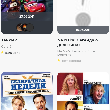
23.06.2011
serge113
DeoniSG85
akaEnot
15.06.2011
Тачки 2
Na Nai'a: Легенда о
дельфинах
Cars 2
Na Nai'a: Legend of the
8.95
/478
Dolphins
нет оценки