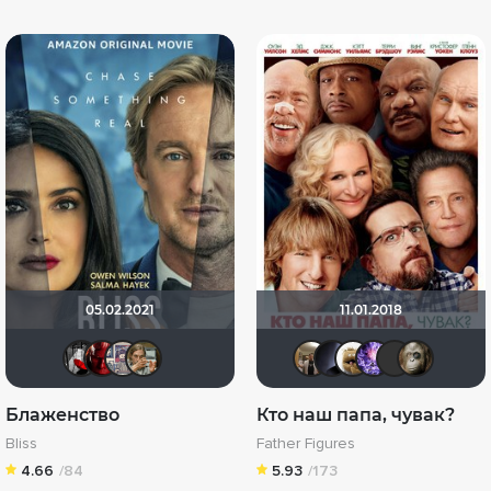
05.02.2021
11.01.2018
Мышь Белая
RetroFan
Миха Русский
d7d7
Vladimir 
pavels
Mitya
Art
Блаженство
Кто наш папа, чувак?
Bliss
Father Figures
4.66
/84
5.93
/173