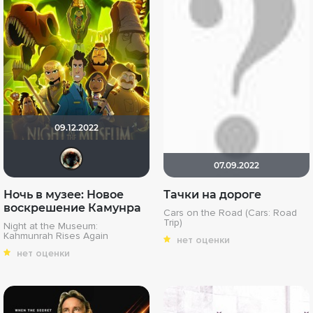
09.12.2022
Haotik
07.09.2022
Ночь в музее: Новое
Тачки на дороге
воскрешение Камунра
Cars on the Road (Cars: Road
Trip)
Night at the Museum:
Kahmunrah Rises Again
нет оценки
нет оценки