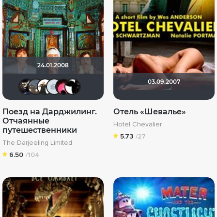
24.01.2008
03.09.2007
OG SmokeAlot
Lazy ass
Maggot
id376445592
[Rec]омендатель
Alex Smith 21
Поезд на Дарджилинг.
Отель «Шевалье»
Отчаянные
Hotel Chevalier
путешественники
5.73
/27
The Darjeeling Limited
6.50
/104