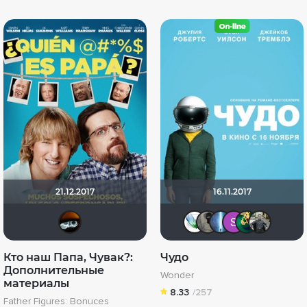
21.12.2017
16.11.2017
Лелик
Soul-Life
Велики
alexs
Se
Кто наш Папа, Чувак?:
Чудо
Дополнительные
Wonder
материалы
8.33
/257
Father Figures: Bonuces