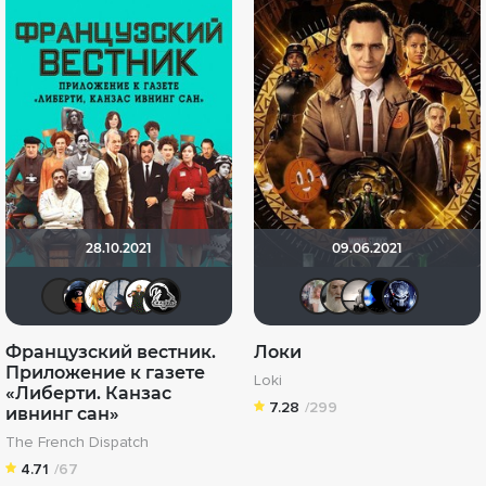
28.10.2021
09.06.2021
kodzi
Jester
koval_olga
ganza1
Maggot
VGAgood
kravchuk
Gandal
Риж
G
Французский вестник.
Локи
Приложение к газете
Loki
«Либерти. Канзас
7.28
/299
ивнинг сан»
The French Dispatch
4.71
/67