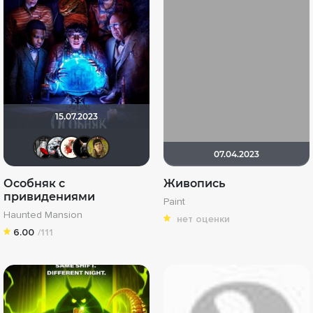
15.07.2023
Мышь Белая
Kot123RUS
Виктория555
loki86
electroHuk
07.04.2023
Особняк с
Живопись
привидениями
Paint
Haunted Mansion
нет оценки
6.00
/111