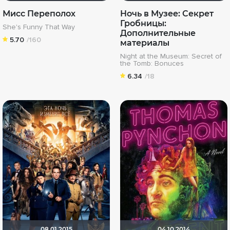
Мисс Переполох
Ночь в Музее: Секрет
Гробницы:
She's Funny That Way
Дополнительные
5.70
/160
материалы
Night at the Museum: Secret of
the Tomb: Bonuces
6.34
/18
08.01.2015
04.10.2014