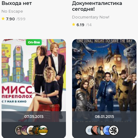
Выхода нет
Документалистика
сегодня!
No Escape
Documentary Now!
7.90
/599
6.19
/14
07.05.2015
08.01.2015
Калура
Dimker
Mitya_75
Bombus
Julia75
id376445
Aureliy
Ana
b