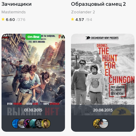
Зачинщики
Образцовый самец 2
Masterminds
Zoolander 2
6.60
/376
4.57
/94
01.10.2015
20.08.2015
Yliya79
Анюта*-*
dana100
Giovanna
crimelibrary
electroHuk
Intre
Ко