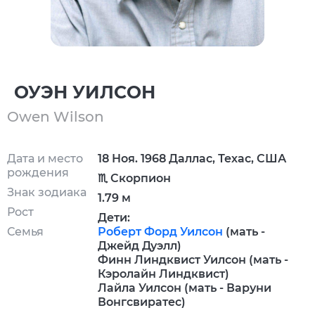
ОУЭН УИЛСОН
Owen Wilson
Дата и место
18 Ноя. 1968 Даллас, Техас, США
рождения
♏ Скорпион
Знак зодиака
1.79 м
Рост
Дети:
Семья
Роберт Форд Уилсон
(мать -
Джейд Дуэлл)
Финн Линдквист Уилсон (мать -
Кэролайн Линдквист)
Лайла Уилсон (мать - Варуни
Вонгсвиратес)