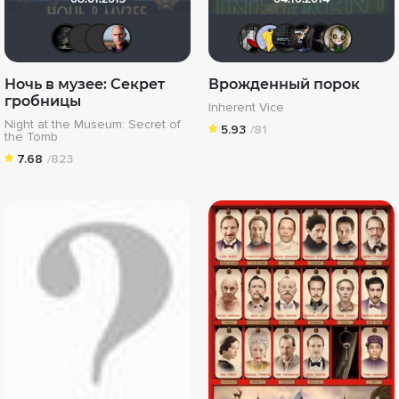
xrockx
chaos-lilith
icrimsonlioni
Arsenito
Мышь Бел
Mr Pean
Алекс
OG
Ночь в музее: Секрет
Врожденный порок
гробницы
Inherent Vice
Night at the Museum: Secret of
5.93
/81
the Tomb
7.68
/823