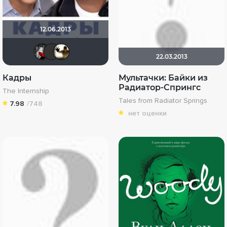
12.06.2013
Мышь Белая
LEX7YOK
Скрытый
22.03.2013
Кадры
Мультачки: Байки из
Радиатор-Спрингс
The Internship
Tales from Radiator Springs
7.98
/748
нет оценки