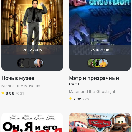
28.12.2006
25.10.2006
xrockx
chaos-lilith
icrimsonlioni
Arsenito
Саша 
Ban
M
Ночь в музее
Мэтр и призрачный
свет
Night at the Museum
Mater and the Ghostlight
8.88
/621
7.96
/25