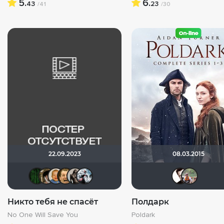
5.
6.
43
23
/41
/30
22.09.2023
08.03.2015
Matrix
abibaswork
maxx2035
kfdf
Magila
Kot123RUS
Никто тебя не спасёт
Полдарк
No One Will Save You
Poldark