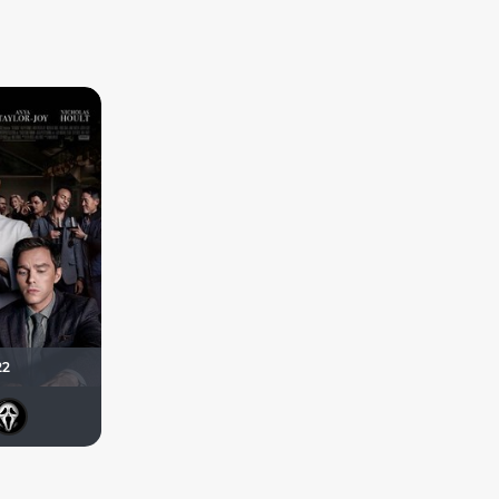
22
vadim sXe
Gandalf
brusell
Matrix
orxan666