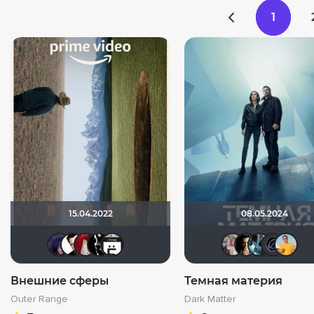
1
15.04.2022
08.05.2024
ЖIНОЧКА
Helpful & Pleasant
LauraP
goblin13
METER-RULE
kra
R
Внешние сферы
Темная материя
Outer Range
Dark Matter