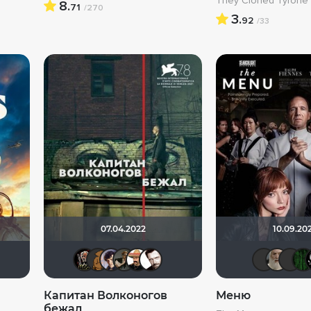
They Cloned Tyrone
8.
71
/270
3.
92
/33
07.04.2022
10.09.20
UOK
Helpful & Pleasant
Magila
Бомжара с дробовиком
˙
Epoff
дядя женя
Сох
Helpful & Pleasant
Капитан Волконогов
Меню
бежал