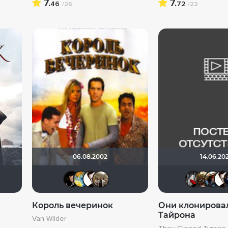
7.
7.
46
72
/26
/22
06.08.2002
14.06.20
Helpful & Pleasant
Жорж
Бог любви
SKY4HOLO
Helpful & Pleasant
Vladimir Samsonov
Король вечеринок
Они клонирова
Тайрона
Van Wilder