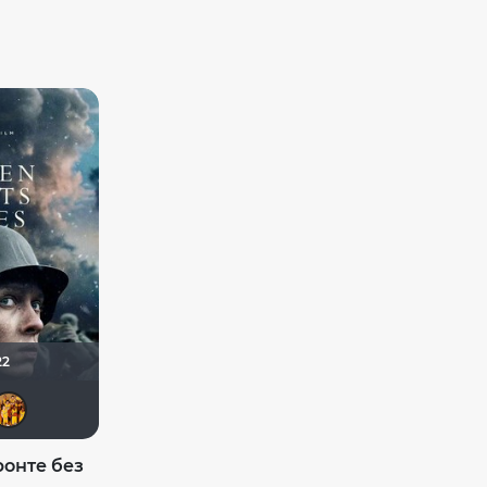
22
Доктор Верховцев
Galiaph
Dimker
Бомжара с дробовиком
BIZZY
онте без