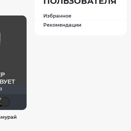
ПОЛЬЗОВАТЕЛЯ
Избранное
Рекомендации
23
id14194617
Helpful & Pleasant
Ganza
Mazepa
kino.man 22
Бомжара с дробовиком
амурай