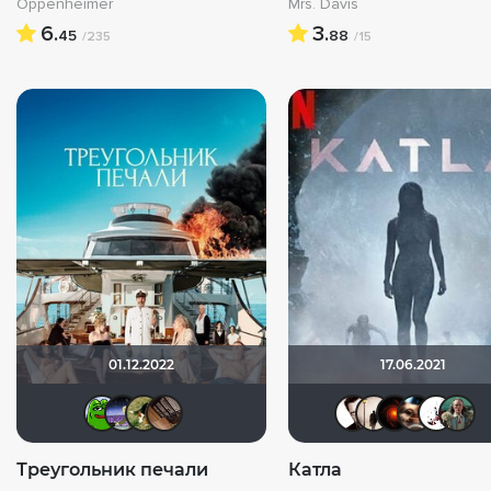
Oppenheimer
Mrs. Davis
6.
3.
45
88
/235
/15
01.12.2022
17.06.2021
Кинохавчик
Доктор Верховцев
Andy
serge113
Helpf
Сл
Треугольник печали
Катла