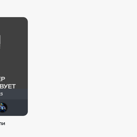
23
Мышь Белая
Shadrap
Dark Long
Helpful & Pleasant
Domovou
ли