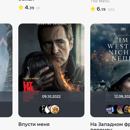
The Menu
4.
39
6.
/31
19
/255
09.10.2022
12.09.20
ul & Pleasant
учайный прохожий
Lenya
maminsibiryk1984
BboyShin
Slartibartfast
goblin13
Helpful & Pleasant
koval_olga
Впусти меня
На Западном фр
перемен