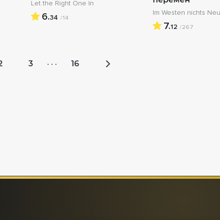
Let the Right One In
Im Westen nichts Ne
6.
34
/14
7.
12
/267
2
3
16
· · ·