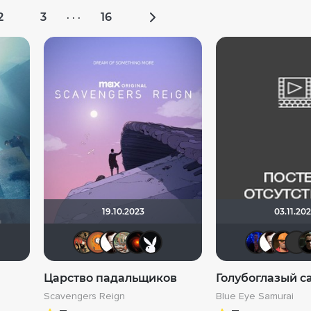
2
3
16
· · ·
19.10.2023
03.11.20
vchuk-k
Q7
den_chas
Zaker
Michael Guy
LaLi
m!5hka
Helpful & Pleasant
ArtiRush
Lenya
Lost Causes
Царство падальщиков
Голубоглазый с
Scavengers Reign
Blue Eye Samurai