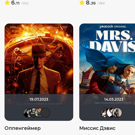
6.
8.
11
36
/100
/189
19.07.2023
14.03.2023
arssssen
Gnus2k
Афоня Дурко
AV_D
R
Оппенгеймер
Миссис Дэвис