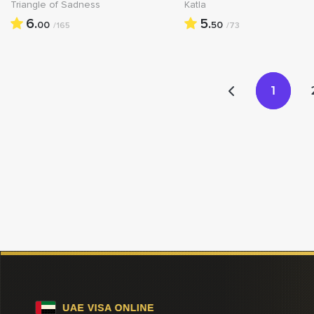
Triangle of Sadness
Katla
6.
5.
00
50
/165
/73
1