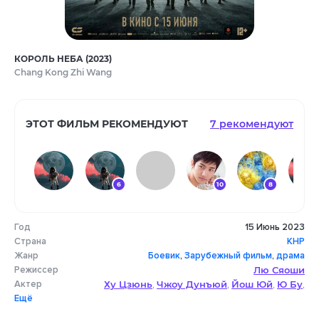
КОРОЛЬ НЕБА (2023)
Chang Kong Zhi Wang
ЭТОТ ФИЛЬМ РЕКОМЕНДУЮТ
7 рекомендуют
6
10
8
Год
15 Июнь 2023
10
Страна
КНР
Жанр
Боевик
,
Зарубежный фильм
,
драма
Режиссер
Лю Сяоши
Актер
Ху Цзюнь
Чжоу Дунъюй
Йош Юй
Ю Бу
,
,
,
,
Ещё
Чжай Юйцзя
Лу Син Юй
Чэнь Тайшэн
,
,
,
Пань Биньлун
Ван Ибо
Тянь Чжуанчжуан
,
,