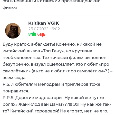
обыкновенный китайский пропагандонский
фильм
Kritikan VGIK
25.07.2023, 16:02
8
6
Буду краток: а-бал-деть! Конечно, никакой не
китайский вызов «Топ Гану», но крутизна
необыкновенная. Технически фильм выполнен
безупречно, визуал ошеломляет. Кто любит «про
самолётики» (а кто не любит «про самолётики»? ) –
всем сюда!
P.S. Любителям мелодрам и триллеров тоже
понравится.
P.P.S. Дорогие модераторы! Ну какой же тут «в
ролях» Жан-Клод ван Дамм???!!! Эх! Ну как же так-
то? Китайский городовой! Не его это, нет, не его.