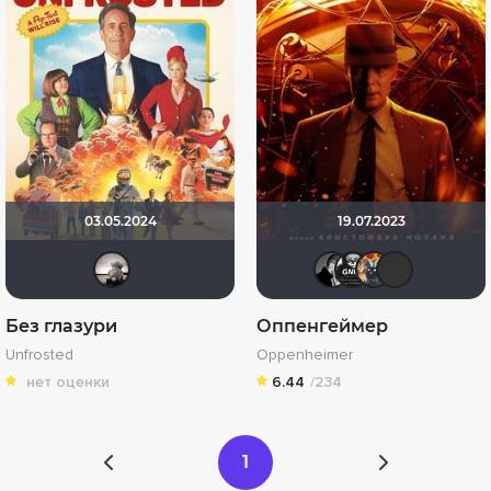
03.05.2024
19.07.2023
Рижанка
arsssse
Gnus
Аф
Без глазури
Оппенгеймер
Unfrosted
Oppenheimer
нет оценки
6.44
/234
1