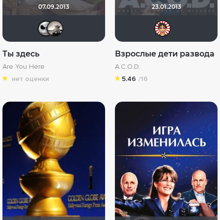
07.09.2013
23.01.2013
sherman
Рижанка
Farre
Ты здесь
Взрослые дети развода
Are You Here
A.C.O.D.
нет оценки
5.46
/16