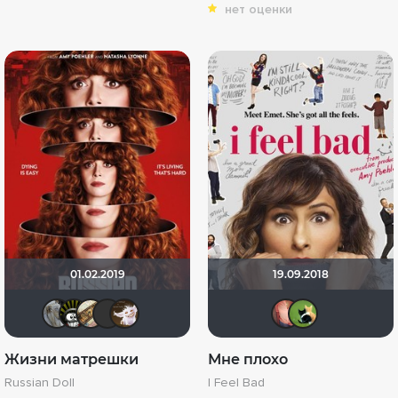
нет оценки
01.02.2019
19.09.2018
dustydawn
Alex Lotos
-Putnik-
id410120900
MrBrooks82
Hurri
@C
Жизни матрешки
Мне плохо
Russian Doll
I Feel Bad