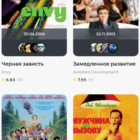
30.04.2004
02.11.2003
Magila
Алина28
vadozz
Свистоплясов
lumen v
scen
pa
Черная зависть
Замедленное развитие
Envy
Arrested Development
6.83
/35
7.59
/51