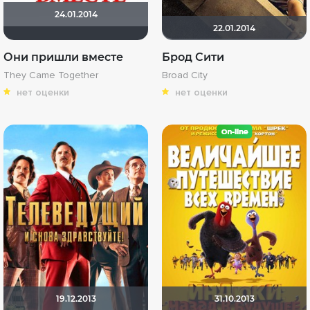
24.01.2014
22.01.2014
Они пришли вместе
Брод Сити
They Came Together
Broad City
нет оценки
нет оценки
19.12.2013
31.10.2013