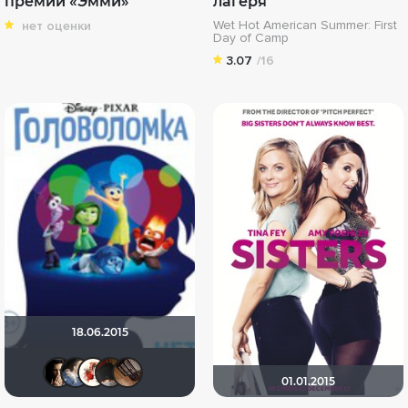
премии «Эмми»
лагеря
Wet Hot American Summer: First
нет оценки
Day of Camp
3.07
/16
18.06.2015
RQ7
draude
Виктория555
valdizas
serge113
01.01.2015