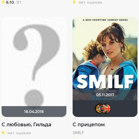
6.10
/81
нет оценки
05.11.2017
Mr Pi
old
18.04.2018
С любовью, Гильда
С прицепом
SMILF
нет оценки