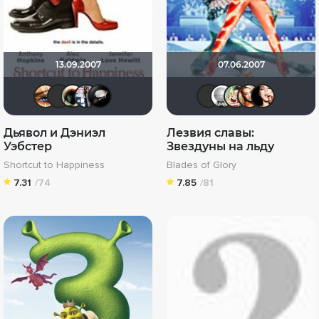
13.09.2007
07.06.2007
Наташа Фил
Maleva55
Haotik
LADYCAT*KS
Davidwebb
дмитрий
Маpви
Tede
V
Дьявол и Дэниэл
Лезвия славы:
Уэбстер
Звездуны на льду
Shortcut to Happiness
Blades of Glory
7.31
/74
7.85
/81