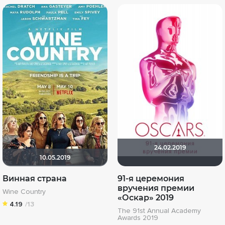
24.02.2019
10.05.2019
Винная страна
91-я церемония
вручения премии
Wine Country
«Оскар» 2019
4.19
/13
The 91st Annual Academy
Awards 2019