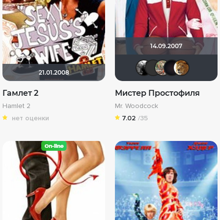
14.09.2007
Фокс Ма
Юрий.2
Arti
C
21.01.2008
Гамлет 2
Мистер Простофиля
Hamlet 2
Mr. Woodcock
нет оценки
7.02
/35