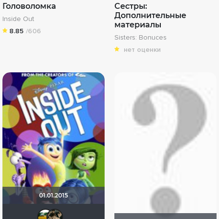
Головоломка
Сестры:
Дополнительные
Inside Out
материалы
8.85
/606
Sisters: Bonuces
нет оценки
01.01.2015
Julia75
Schurik010