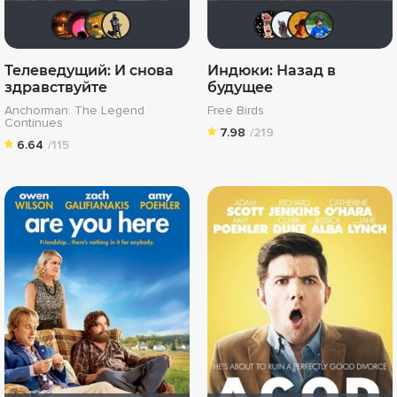
Макс Бро
[Rec]омендатель
bear2009
Derbish
Ничоси
Max_
mx
Телеведущий: И снова
Индюки: Назад в
здравствуйте
будущее
Anchorman: The Legend
Free Birds
Continues
7.98
/219
6.64
/115