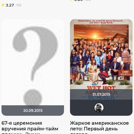
3.27
/10
31.07.2015
Энн
20.09.2015
67-я церемония
Жаркое американское
вручения прайм-тайм
лето: Первый день