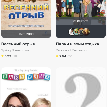
01.01.2009
jane432
Xoi
Аф
16.01.2009
Весенний отрыв
Парки и зоны отдыха
Spring Breakdown
Parks and Recreation
5.37
/18
7.64
/50