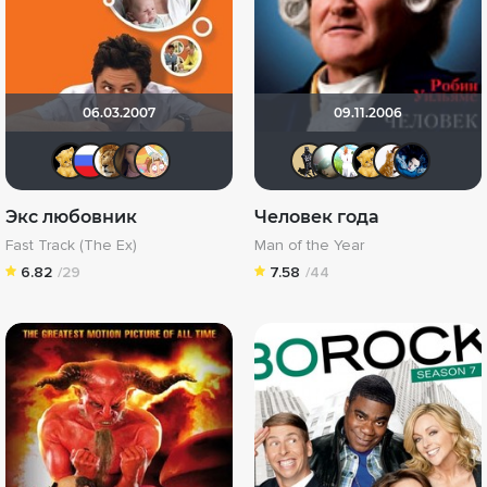
06.03.2007
09.11.2006
Алина28
nai2007
murik147
angelvoploti
Polly1
Derbish
Алексе
Mino
Ал
Экс любовник
Человек года
Fast Track (The Ex)
Man of the Year
6.82
/29
7.58
/44