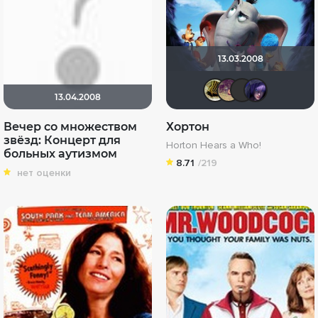
13.03.2008
vadim77
Dimk
ak
13.04.2008
Вечер со множеством
Хортон
звёзд: Концерт для
Horton Hears a Who!
больных аутизмом
8.71
/219
нет оценки