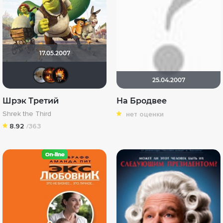
17.05.2007
Анюта*-*
Макс Бро
DeoniSG85
25.04.2007
Шрэк Третий
На Бродвее
Shrek the Third
нет оценки
8.92
/363