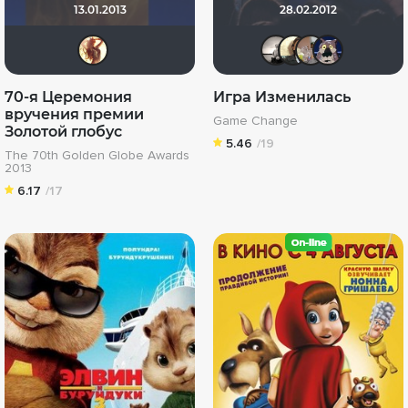
13.01.2013
28.02.2012
Ateara
Рижанк
karm
S.K
70-я Церемония
Игра Изменилась
вручения премии
Game Change
Золотой глобус
5.46
/19
The 70th Golden Globe Awards
2013
6.17
/17