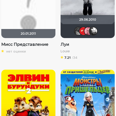
29.06.2010
Phuketp
incub
div
20.01.2011
Мисс Представление
Луи
Louie
нет оценки
7.21
/34