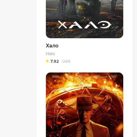
Хало
Halo
7.92
/246