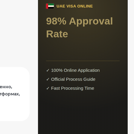
енно,
тформах,