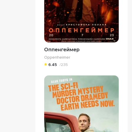
Оппенгеймер
Oppenheimer
6.45
/235