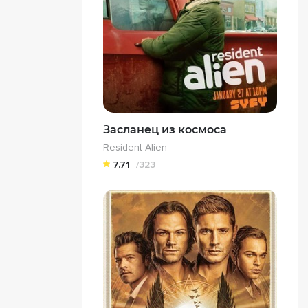
Засланец из космоса
Resident Alien
7.71
/323