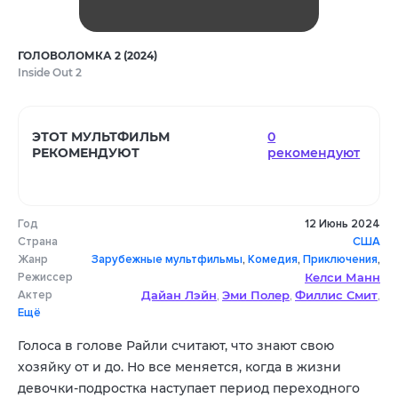
ГОЛОВОЛОМКА 2 (2024)
Inside Out 2
ЭТОТ МУЛЬТФИЛЬМ
0
РЕКОМЕНДУЮТ
рекомендуют
Год
12 Июнь 2024
Страна
США
Жанр
Зарубежные мультфильмы
,
Комедия
,
Приключения
,
Режиссер
Семейный
,
Фэнтези
Келси Манн
,
драма
Актер
Дайан Лэйн
Эми Полер
Филлис Смит
,
,
,
Ещё
Льюис Блэк
Мэг ЛеФов
Келси Манн
,
,
Голоса в голове Райли считают, что знают свою
хозяйку от и до. Но все меняется, когда в жизни
девочки-подростка наступает период переходного