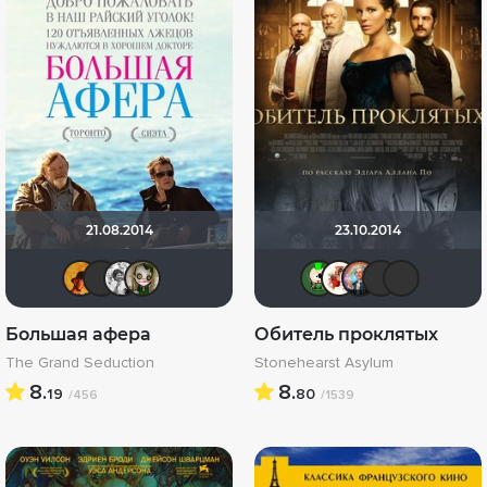
21.08.2014
23.10.2014
mxo9
A-DELLA
altu
wladslowe
ХромЪ
Викто
muz
Ф
Большая афера
Обитель проклятых
The Grand Seduction
Stonehearst Asylum
8.
8.
19
80
/456
/1539