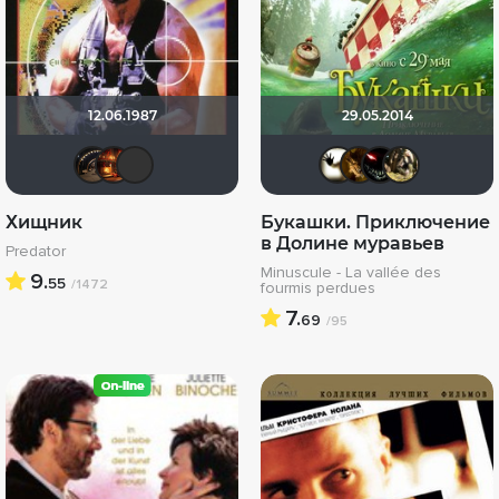
12.06.1987
29.05.2014
Олегастан
Макс Бро
chaos-lilith
Скрыты
Alex-
Mr
Хищник
Букашки. Приключение
в Долине муравьев
Predator
Minuscule - La vallée des
9.
55
/1472
fourmis perdues
7.
69
/95