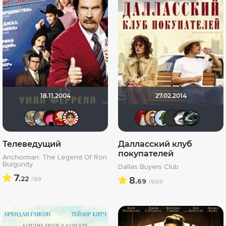
18.11.2004
27.02.2014
ArtiRush
zorg
[Rec]омендатель
Makcimka
Farrell T.
LauraP
Slavele
ДЮ
Фр
Телеведущий
Далласский клуб
покупателей
Anchorman: The Legend Of Ron
Burgundy
Dallas Buyers Club
7.
22
8.
/99
69
/669