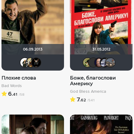
06.09.2013
31.05.2012
Maggot
L E O N
loki86
Andy
Yus90
Бур
i
Плохие слова
Боже, благослови
Америку
Bad Words
God Bless America
6.
41
/58
7.
62
/541