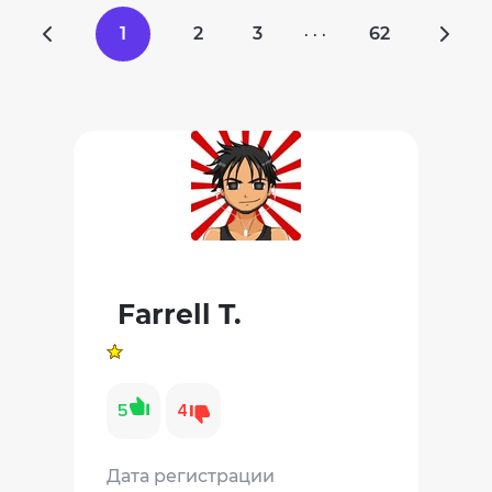
1
2
3
62
· · ·
Farrell T.
5
4
Дата регистрации