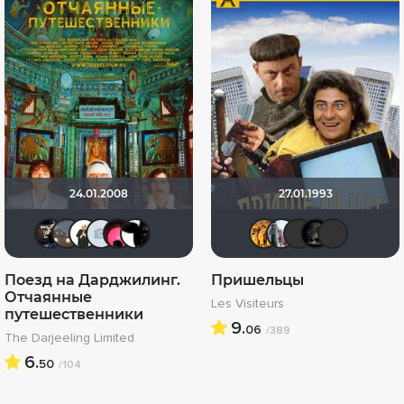
24.01.2008
27.01.1993
OG SmokeAlot
Lazy ass
Maggot
id376445592
[Rec]омендатель
Alex Smith 21
BIZZY
id9592
Mikh
x
Поезд на Дарджилинг.
Пришельцы
Отчаянные
Les Visiteurs
путешественники
9.
06
/389
The Darjeeling Limited
6.
50
/104