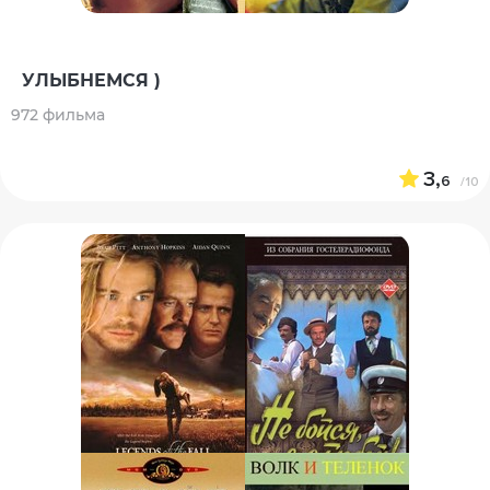
УЛЫБНЕМСЯ )
972 фильма
3,
6
/10