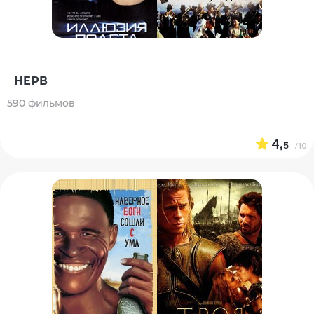
НЕРВ
590 фильмов
4,
5
/10