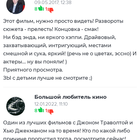
09.05.2017, 12:38
8
1
Этот фильм, нужно просто видеть! Развороты
сюжета - прелесть! Концовка - смак!
Ни бэд энда, ни яркого хэппи. Драйвовый,
захватывающий, интригующий, местами
смешной и сука, яркий! (речь не о цветах, эссно) И
актеры... ну вы поняли! )
Приятного просмотра.
ЗЫ с детьми лучше не смотрите ;)
Большой любитель кино
12.01.2022, 11:10
8
1
Один из лучших фильмов с Джоном Траволтой и
Хью Джекманом на то время! Кто по какой либо
причине пропустил тогда, посмотрите сейчас!