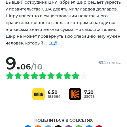
Бывший сотрудник ЦРУ Гэбриэл Шир решает украсть
Рудольф Мартин
Зэк Гренье
,
у правительства США девять миллиардов долларов.
Ширу известно о существовании нелегального
правительственного фонда, в котором и находится
эта весьма значительная сумма. Но самостоятельно
Шир не может провернуть всю операцию, ему нужен
человек, который …
Ещё
9.
634
голоса
06
/10
6.50
7.20
188664
55078
ПОДЕЛИТЬСЯ В СОЦСЕТЯХ