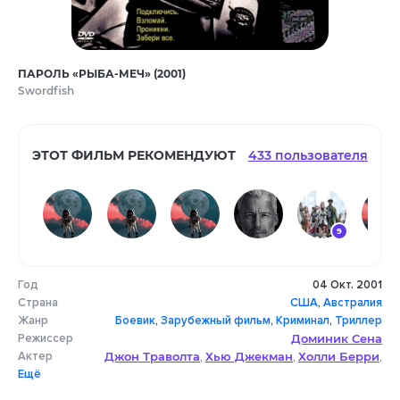
ПАРОЛЬ «РЫБА-МЕЧ» (2001)
Swordfish
ЭТОТ ФИЛЬМ РЕКОМЕНДУЮТ
433 пользователя
9
Год
04 Окт. 2001
10
10
Страна
США
,
Австралия
Жанр
Боевик
,
Зарубежный фильм
,
Криминал
,
Триллер
Режиссер
Доминик Сена
Актер
Джон Траволта
Хью Джекман
Холли Берри
,
,
,
Ещё
Дон Чидл
Сэм Шепард
Винни Джонс
,
,
,
Дреа де Маттео
Рудолф Мартин
,
,