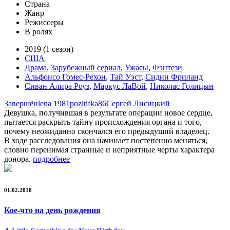
Страна
Жанр
Режиссеры
В ролях
2019 (1 сезон)
США
Драма
,
Зарубежный сериал
,
Ужасы
,
Фэнтези
Альфонсо Гомес-Рехон
,
Тай Уэст
,
Сидни Фриланд
Сиван Алира Роуз
,
Маркус ЛаВой
,
Николас Голицын
Завершён
lena 1981
pozitifka86
Сергей Лисицкий
Девушка, получившая в результате операции новое сердце,
пытается раскрыть тайну происхождения органа и того,
почему неожиданно скончался его предыдущий владелец.
В ходе расследования она начинает постепенно меняться,
словно перенимая странные и неприятные черты характера
донора.
подробнее
01.02.2018
Кое-что на день рождения