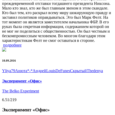
преждевременной отставки тогдашнего президента Никсона.
Мало кто знал, кто же был главным звеном в этом скандале.
Кто был тем, кто раскрыл всему миру шокирующую правду и
заставил политиков оправдываться. Это был Марк Фелт. На
тот момент он является заместителем начальника ФБР. В его
руках была секретная информация, содержанием которой он
не мог не поделиться с общественностью. Он был честным и
бескомпромиссным человеком. Во многом благодаря этим
характеристикам Фелт не смог оставаться в стороне.
подробнее
10.09.2016
Yliya79
Анюта*-*
Андρей
LouisDeFunes
Скрытый
Thedenya
Эксперимент «Офис»
The Belko Experiment
6.51
/219
Эксперимент «Офис»