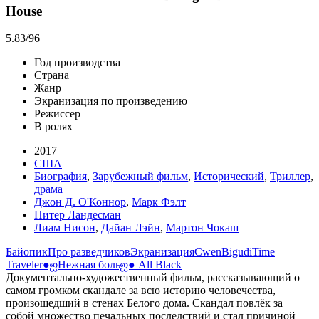
House
5.83
/96
Год производства
Страна
Жанр
Экранизация по произведению
Режиссер
В ролях
2017
США
Биография
,
Зарубежный фильм
,
Исторический
,
Триллер
,
драма
Джон Д. О'Коннор
,
Марк Фэлт
Питер Ландесман
Лиам Нисон
,
Дайан Лэйн
,
Мартон Чокаш
Байопик
Про разведчиков
Экранизация
Cwen
Bigudi
Time
Traveler
●ஐНежная больஐ●
All Black
Документально-художественный фильм, рассказывающий о
самом громком скандале за всю историю человечества,
произошедший в стенах Белого дома. Скандал повлёк за
собой множество печальных последствий и стал причиной