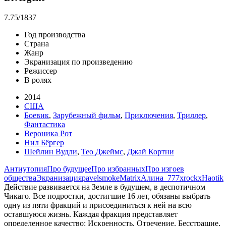
7.75
/1837
Год производства
Страна
Жанр
Экранизация по произведению
Режиссер
В ролях
2014
США
Боевик
,
Зарубежный фильм
,
Приключения
,
Триллер
,
Фантастика
Вероника Рот
Нил Бёргер
Шейлин Вудли
,
Тео Джеймс
,
Джай Кортни
Антиутопия
Про будущее
Про избранных
Про изгоев
общества
Экранизация
pavelsmoke
Matrix
Алина_777
xrockx
Haotik
Действие развивается на Земле в будущем, в деспотичном
Чикаго. Все подростки, достигшие 16 лет, обязаны выбрать
одну из пяти фракций и присоединиться к ней на всю
оставшуюся жизнь. Каждая фракция представляет
определенное качество: Искренность, Отречение, Бесстрашие,