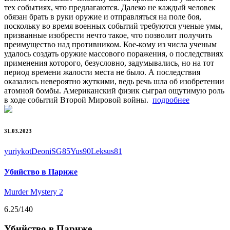
тех событиях, что предлагаются. Далеко не каждый человек
обязан брать в руки оружие и отправляться на поле боя,
поскольку во время военных событий требуются ученые умы,
призванные изобрести нечто такое, что позволит получить
преимущество над противником. Кое-кому из числа ученым
удалось создать оружие массового поражения, о последствиях
применения которого, безусловно, задумывались, но на тот
период времени жалости места не было. А последствия
оказались невероятно жуткими, ведь речь шла об изобретении
атомной бомбы. Американский физик сыграл ощутимую роль
в ходе событий Второй Мировой войны.
подробнее
31.03.2023
yuriykot
DeoniSG85
Yus90
Leksus81
Убийство в Париже
Murder Mystery 2
6.25
/140
Убийство в Париже