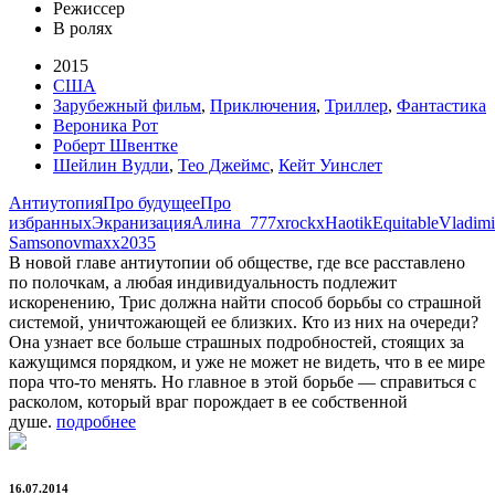
Режиссер
В ролях
2015
США
Зарубежный фильм
,
Приключения
,
Триллер
,
Фантастика
Вероника Рот
Роберт Швентке
Шейлин Вудли
,
Тео Джеймс
,
Кейт Уинслет
Антиутопия
Про будущее
Про
избранных
Экранизация
Алина_777
xrockx
Haotik
Equitable
Vladimi
Samsonov
maxx2035
В новой главе антиутопии об обществе, где все расставлено
по полочкам, а любая индивидуальность подлежит
искоренению, Трис должна найти способ борьбы со страшной
системой, уничтожающей ее близких. Кто из них на очереди?
Она узнает все больше страшных подробностей, стоящих за
кажущимся порядком, и уже не может не видеть, что в ее мире
пора что-то менять. Но главное в этой борьбе — справиться с
расколом, который враг порождает в ее собственной
душе.
подробнее
16.07.2014