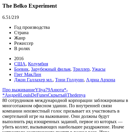
The Belko Experiment
6.51
/219
Год производства
Страна
Жанр
Режиссер
В ролях
2016
США
,
Колумбия
Боевик
,
Зарубежный фильм
,
Триллер
,
Ужасы
Грег МакЛин
Джон Галлахер мл.
,
Тони Голдуин
,
Адриа Архона
Про выживание
Yliya79
Анюта*-
*
Андρей
LouisDeFunes
Скрытый
Thedenya
80 сотрудников международной корпорации заблокированы в
многоэтажном офисном здании. По внутренней связи
компании неизвестный голос призывает их участвовать в
смертельной игре на выживание. Они должны будут
выполнить ряд изощренных заданий, первое из которых —
убить коллег, вызывающих наибольшее раздражение. Иначе