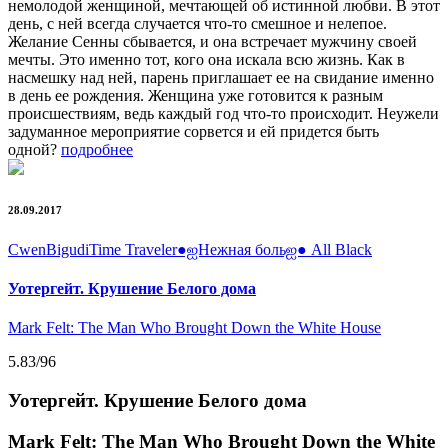
немолодой женщиной, мечтающей об истинной любви. В этот
день, с ней всегда случается что-то смешное и нелепое.
Желание Сенны сбывается, и она встречает мужчину своей
мечты. Это именно тот, кого она искала всю жизнь. Как в
насмешку над ней, парень приглашает ее на свидание именно
в день ее рождения. Женщина уже готовится к разным
происшествиям, ведь каждый год что-то происходит. Неужели
задуманное мероприятие сорвется и ей придется быть
одной?
подробнее
28.09.2017
Cwen
Bigudi
Time Traveler
●ஐНежная больஐ●
All Black
Уотергейт. Крушение Белого дома
Mark Felt: The Man Who Brought Down the White House
5.83
/96
Уотергейт. Крушение Белого дома
Mark Felt: The Man Who Brought Down the White