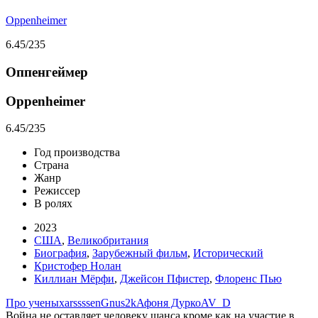
Oppenheimer
6.45
/235
Оппенгеймер
Oppenheimer
6.45
/235
Год производства
Страна
Жанр
Режиссер
В ролях
2023
США
,
Великобритания
Биография
,
Зарубежный фильм
,
Исторический
Кристофер Нолан
Киллиан Мёрфи
,
Джейсон Пфистер
,
Флоренс Пью
Про ученых
arssssen
Gnus2k
Афоня Дурко
AV_D
Война не оставляет человеку шанса кроме как на участие в