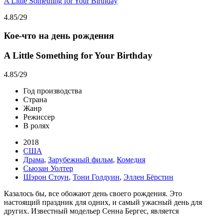
A Little Something for Your Birthday
4.85
/29
Кое-что на день рождения
A Little Something for Your Birthday
4.85
/29
Год производства
Страна
Жанр
Режиссер
В ролях
2018
США
Драма
,
Зарубежный фильм
,
Комедия
Сьюзан Уолтер
Шэрон Стоун
,
Тони Голдуин
,
Эллен Бёрстин
Казалось бы, все обожают день своего рождения. Это
настоящий праздник для одних, и самый ужасный день для
других. Известный модельер Сенна Бергес, является