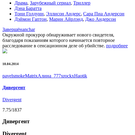
Драма
,
Зарубежный сериал
,
Триллер
Дэна Баратта
Тони Голдуин
,
Эллисон Андерс
,
Сара Пиа Андерсон
Дэймон Гаптон
,
Марин Айрлэнд
,
Джо Андерсон
Завершён
anchar
Окружной прокурор обнаруживает нового свидетеля,
благодаря показаниям которого начинается повторное
расследование в сенсационном деле об убийстве.
подробнее
10.04.2014
pavelsmoke
Matrix
Алина_777
xrockx
Haotik
Дивергент
Divergent
7.75
/1837
Дивергент
Divergent