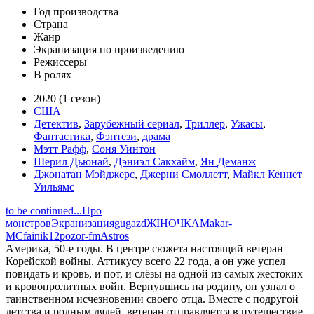
Год производства
Страна
Жанр
Экранизация по произведению
Режиссеры
В ролях
2020 (1 сезон)
США
Детектив
,
Зарубежный сериал
,
Триллер
,
Ужасы
,
Фантастика
,
Фэнтези
,
драма
Мэтт Рафф
,
Соня Уинтон
Шерил Дьюнай
,
Дэниэл Сакхайм
,
Ян Деманж
Джонатан Мэйджерс
,
Джерни Смоллетт
,
Майкл Кеннет
Уильямс
to be continued...
Про
монстров
Экранизация
gugazd
ЖIНОЧКА
Makar-
MC
fainik12
pozor-fm
Astros
Америка, 50-е годы. В центре сюжета настоящий ветеран
Корейской войны. Аттикусу всего 22 года, а он уже успел
повидать и кровь, и пот, и слёзы на одной из самых жестоких
и кровопролитных войн. Вернувшись на родину, он узнал о
таинственном исчезновении своего отца. Вместе с подругой
детства и родным дядей, ветеран отправляется в путешествие