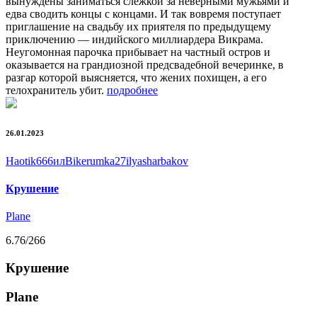
вынуждены заниматься слежкой за неверными мужьями и
едва сводить концы с концами. И так вовремя поступает
приглашение на свадьбу их приятеля по предыдущему
приключению — индийского миллиардера Викрама.
Неугомонная парочка прибывает на частный остров и
оказывается на грандиозной предсвадебной вечеринке, в
разгар которой выясняется, что жених похищен, а его
телохранитель убит.
подробнее
26.01.2023
Haotik
666ил
Biker
umka27
ilyasharbakov
Крушение
Plane
6.76
/266
Крушение
Plane