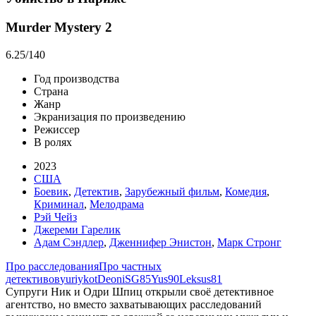
Murder Mystery 2
6.25
/140
Год производства
Страна
Жанр
Экранизация по произведению
Режиссер
В ролях
2023
США
Боевик
,
Детектив
,
Зарубежный фильм
,
Комедия
,
Криминал
,
Мелодрама
Рэй Чейз
Джереми Гарелик
Адам Сэндлер
,
Дженнифер Энистон
,
Марк Стронг
Про расследования
Про частных
детективов
yuriykot
DeoniSG85
Yus90
Leksus81
Супруги Ник и Одри Шпиц открыли своё детективное
агентство, но вместо захватывающих расследований