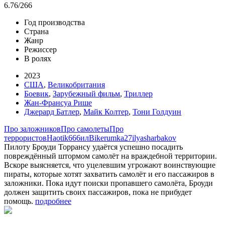
6.76
/266
Год производства
Страна
Жанр
Режиссер
В ролях
2023
США
,
Великобритания
Боевик
,
Зарубежный фильм
,
Триллер
Жан-Франсуа Рише
Джерард Батлер
,
Майк Колтер
,
Тони Голдуин
Про заложников
Про самолеты
Про
террористов
Haotik
666ил
Biker
umka27
ilyasharbakov
Пилоту Броуди Торрансу удаётся успешно посадить
повреждённый штормом самолёт на враждебной территории.
Вскоре выясняется, что уцелевшим угрожают воинствующие
пираты, которые хотят захватить самолёт и его пассажиров в
заложники. Пока идут поиски пропавшего самолёта, Броуди
должен защитить своих пассажиров, пока не прибудет
помощь.
подробнее