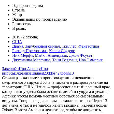
Год производства
Страна
Жанр
Экранизация по произведению
Режиссеры
В ролях
2019 (2 сезона)
США
Драма
,
Зарубежный сериал
,
Триллер
,
Фантастика
Ричард Престон мл.
,
Келли Соудерс
Ник Мерфи
,
Майкл Аппендаль
,
Джон Фоусет
Джулианна Маргулис
,
Тони Голдуин
,
Ноа Эммерик
Завершён
Про Африку
Про
вирусы
Экранизация
neil23
ddos42
goblin13
Сериал рассказывает о происхождении и появлении
смертельного вируса Эбола, а также его распространение на
территории США. Нэнси – профессиональный военный врач,
которая вынуждена была оставить детей и супруга и уехать в
Африку, чтобы помочь местным бороться со смертельным
вирусом. Тогда она едва ли сама осталась в живых. Через 13
лет учёным так и не удалось найти вакцины, излечивающей
Эболу. Власти Америки делают всё, чтобы не допустить