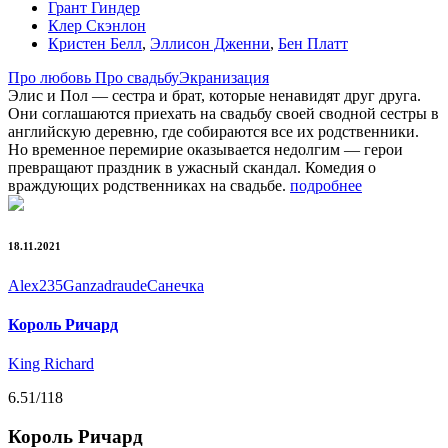
Грант Гиндер
Клер Скэнлон
Кристен Белл
,
Эллисон Дженни
,
Бен Платт
Про любовь
Про свадьбу
Экранизация
Элис и Пол — сестра и брат, которые ненавидят друг друга.
Они соглашаются приехать на свадьбу своей сводной сестры в
английскую деревню, где собираются все их родственники.
Но временное перемирие оказывается недолгим — герои
превращают праздник в ужасный скандал. Комедия о
враждующих родственниках на свадьбе.
подробнее
18.11.2021
Alex235
Ganza
draude
Санечка
Король Ричард
King Richard
6.51
/118
Король Ричард