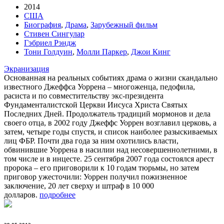
2014
США
Биография
,
Драма
,
Зарубежный фильм
Стивен Сингулар
Гэбриел Рэндж
Тони Голдуин
,
Молли Паркер
,
Джои Кинг
Экранизация
Основанная на реальных событиях драма о жизни скандально
известного Джеффса Уоррена – многоженца, педофила,
расиста и по совместительству экс-президента
Фундаменталистской Церкви Иисуса Христа Святых
Последних Дней. Продолжатель традиций мормонов и дела
своего отца, в 2002 году Джеффс Уоррен возглавил церковь, а
затем, четыре годы спустя, и список наиболее разыскиваемых
лиц ФБР. Почти два года за ним охотились власти,
обвинившие Уоррена в насилии над несовершеннолетними, в
том числе и в инцесте. 25 сентября 2007 года состоялся арест
пророка – его приговорили к 10 годам тюрьмы, но затем
приговор ужесточили: Уоррен получил пожизненное
заключение, 20 лет сверху и штраф в 10 000
долларов.
подробнее