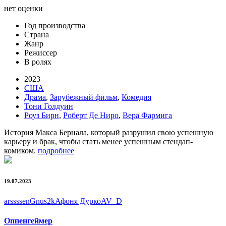
нет оценки
Год производства
Страна
Жанр
Режиссер
В ролях
2023
США
Драма
,
Зарубежный фильм
,
Комедия
Тони Голдуин
Роуз Бирн
,
Роберт Де Ниро
,
Вера Фармига
История Макса Бернала, который разрушил свою успешную
карьеру и брак, чтобы стать менее успешным стендап-
комиком.
подробнее
19.07.2023
arssssen
Gnus2k
Афоня Дурко
AV_D
Оппенгеймер