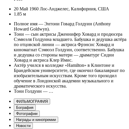
20 Май 1960 Лос-Анджелес, Калифорния, США
1.85 м
Полное имя — Энтони Говард Голдуин (Anthony
Howard Goldwyn).
Тони — сын актрисы Дженнифер Ховард и продюсера
Сэмюэля Голдуина младшего. Бабушка и дедушка актёра
по отцовской линии — актриса Фрэнсис Ховард и
киномагнат Сэмюэл Голдуин, соответственно. Бабушка
и дедушка со стороны матери — драматург Сидни
Ховард и актриса Клер Имис.
Актёр учился в колледже «Hamilton» в Клинтоне и
Брандейском университете, где окончил бакалавриат по
изобразительным искусствам. Кроме того проходил
обучение в Лондонской академии музыкального и
драматического искусства.
Тони Голдуин — …
ФИЛЬМОГРАФИЯ
Бография
Фотографии
Награды и кинопремии
Новости