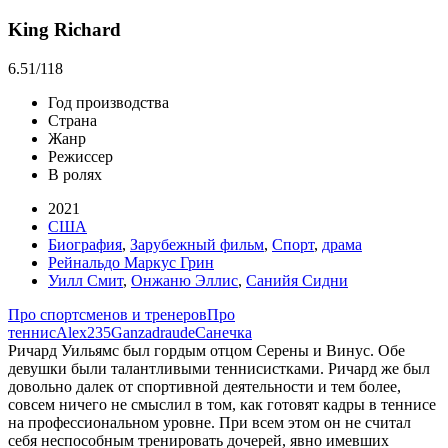
King Richard
6.51
/118
Год производства
Страна
Жанр
Режиссер
В ролях
2021
США
Биография
,
Зарубежный фильм
,
Спорт
,
драма
Рейнальдо Маркус Грин
Уилл Смит
,
Онжаню Эллис
,
Санийя Сидни
Про спортсменов и тренеров
Про
теннис
Alex235
Ganza
draude
Санечка
Ричард Уильямс был гордым отцом Серены и Винус. Обе
девушки были талантливыми теннисистками. Ричард же был
довольно далек от спортивной деятельности и тем более,
совсем ничего не смыслил в том, как готовят кадры в теннисе
на профессиональном уровне. При всем этом он не считал
себя неспособным тренировать дочерей, явно имевших