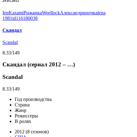
29.05.2012
IenKazami
Рижанка
Weellock
Александриночка
lena
1981
id116180038
Скандал
Scandal
8.33
/149
Скандал (сериал 2012 – …)
Scandal
8.33
/149
Год производства
Страна
Жанр
Режиссеры
В ролях
2012 (8 сезонов)