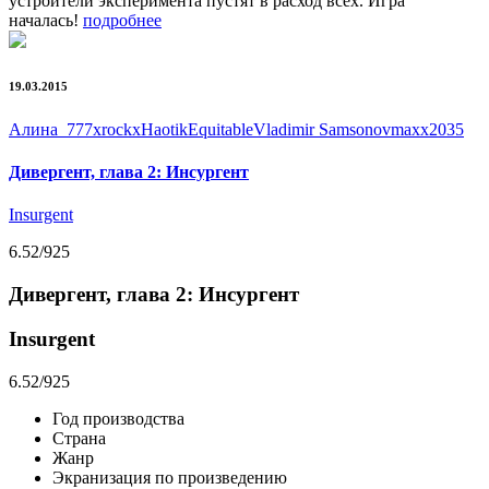
устроители эксперимента пустят в расход всех. Игра
началась!
подробнее
19.03.2015
Алина_777
xrockx
Haotik
Equitable
Vladimir Samsonov
maxx2035
Дивергент, глава 2: Инсургент
Insurgent
6.52
/925
Дивергент, глава 2: Инсургент
Insurgent
6.52
/925
Год производства
Страна
Жанр
Экранизация по произведению