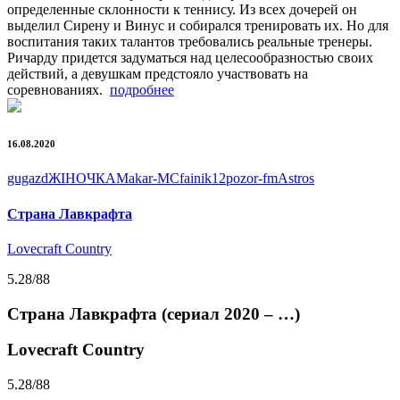
определенные склонности к теннису. Из всех дочерей он
выделил Сирену и Винус и собирался тренировать их. Но для
воспитания таких талантов требовались реальные тренеры.
Ричарду придется задуматься над целесообразностью своих
действий, а девушкам предстояло участвовать на
соревнованиях.
подробнее
16.08.2020
gugazd
ЖIНОЧКА
Makar-MC
fainik12
pozor-fm
Astros
Страна Лавкрафта
Lovecraft Country
5.28
/88
Страна Лавкрафта (сериал 2020 – …)
Lovecraft Country
5.28
/88