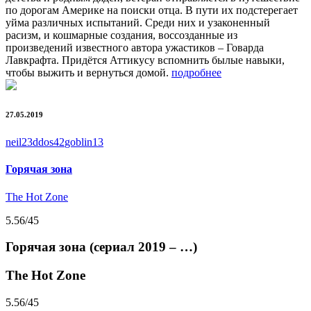
по дорогам Америке на поиски отца. В пути их подстерегает
уйма различных испытаний. Среди них и узаконенный
расизм, и кошмарные создания, воссозданные из
произведений известного автора ужастиков – Говарда
Лавкрафта. Придётся Аттикусу вспомнить былые навыки,
чтобы выжить и вернуться домой.
подробнее
27.05.2019
neil23
ddos42
goblin13
Горячая зона
The Hot Zone
5.56
/45
Горячая зона (сериал 2019 – …)
The Hot Zone
5.56
/45