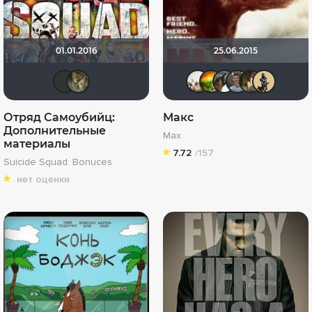
01.01.2016
25.06.2015
kodzi
Shad Tkhom
drummer8
Санечк
gafga
di
Отряд Самоубийц:
Макс
Дополнительные
Max
материалы
7.72
/157
Suicide Squad: Bonuces
нет оценки