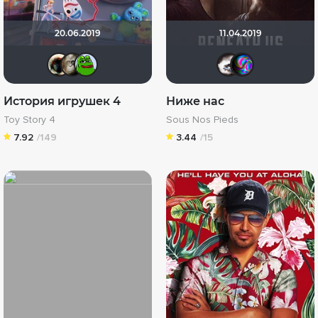
20.06.2019
11.04.2019
Haotik
VND
Кинохавчик
Biker
De
История игрушек 4
Ниже нас
Toy Story 4
Sous Nos Pieds
7.92
/149
3.44
/15