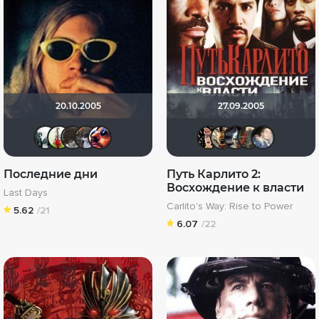
20.10.2005
27.09.2005
ABC project
Animalist358
нац
Katie1702
SeDoi
Ничоси
Dniepe
вал
F
Последние дни
Путь Карлито 2:
Восхождение к власти
Last Days
Carlito's Way: Rise to Power
5.62
/21
6.07
/22