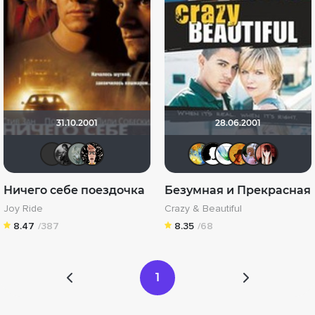
31.10.2001
28.06.2001
Фрэнк Пинатра
The Guest
Taras_7777
Ничоси
SKY4HOLO
tumba
Soul-L
mx
Ничего себе поездочка
Безумная и Прекрасная
Joy Ride
Crazy & Beautiful
8.47
/387
8.35
/68
1