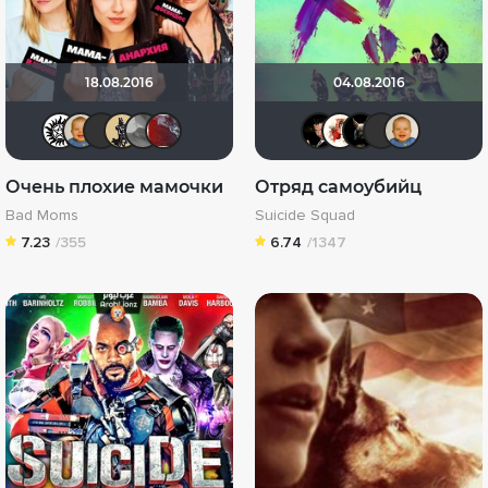
18.08.2016
04.08.2016
ivadich
maxx2035
Yus90
Derbish
Iyni
pAtRiaRx
Бог люб
Викто
loki
c
Очень плохие мамочки
Отряд самоубийц
Bad Moms
Suicide Squad
7.23
/355
6.74
/1347