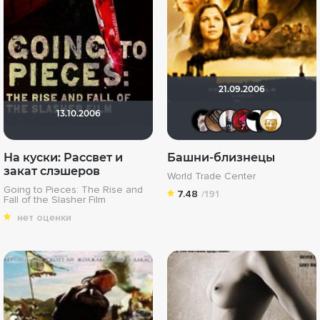
21.09.2006
13.10.2006
>>DeNiS<<
serge113
Андр
ost
На куски: Рассвет и
Башни-близнецы
закат слэшеров
World Trade Center
Going to Pieces: The Rise and
7.48
/191
Fall of the Slasher Film
нет оценки