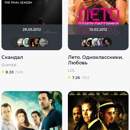
29.05.2012
10.02.2012
IenKazami
Рижанка
Weellock
Александриночка
lena 1981
id116180038
Мышь Бе
Haotik
Fire
С
Скандал
Лето. Одноклассники.
Любовь
Scandal
LOL
8.33
/149
7.26
/162