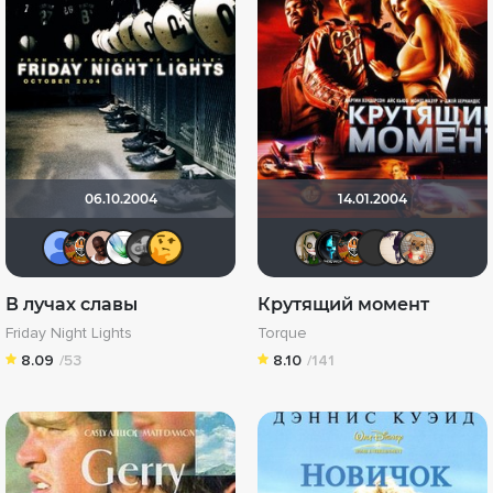
06.10.2004
14.01.2004
тима тимон
Николас Кейдж
313black
Soul-Life
Yj1n
xcdg1
wladslowe
Tematik
Нико
МЕ
В лучах славы
Крутящий момент
Friday Night Lights
Torque
8.09
/53
8.10
/141