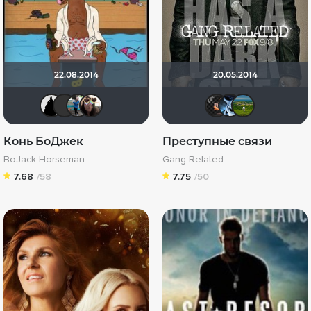
22.08.2014
20.05.2014
BullDoG102
Derrick Anderson
Иванна Семенова
Mikki7654321
Conzu
Сан
П
Конь БоДжек
Преступные связи
BoJack Horseman
Gang Related
7.68
/58
7.75
/50