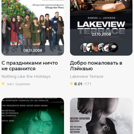
23.10.2008
id9592480
Maggot
Alex6
Ko
08.11.2008
С праздниками ничто
Добро пожаловать в
не сравнится
Лэйквью
Nothing Like the Holidays
Lakeview Terrace
нет оценки
8.01
/171