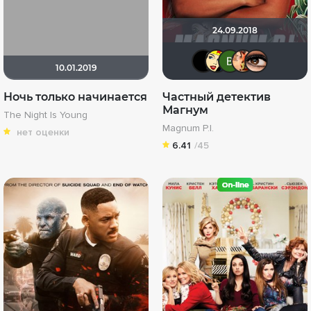
24.09.2018
LISI78
Li_Win
Вик
S
10.01.2019
Ночь только начинается
Частный детектив
Магнум
The Night Is Young
Magnum P.I.
нет оценки
6.41
/45