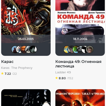
25.03.2005
18.11.2004
Ильнур Ризванов
lisa89
Les_Les
Санюрка
Rinroku
SKY4HOLO
Askhab 
Puma
Gn
Карас
Команда 49: Огненная
лестница
Karas: The Prophecy
Ladder 49
7.22
/22
8.80
/152