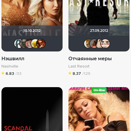
10.10.2012
27.09.2012
julianka_skric
Кесси
Любаша К.
Celeste
taya_sweet555
murik14
Яяя 
бо
Нэшвилл
Отчаянные меры
Nashville
Last Resort
6.83
/33
8.37
/129