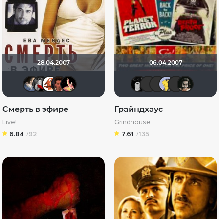
28.04.2007
06.04.2007
draude
Мышь Белая
FlameRi_FOX
Nova
nda
grachik172
LEX7YO
Mark
Mr
Смерть в эфире
Грайндхаус
Live!
Grindhouse
6.84
/92
7.61
/135