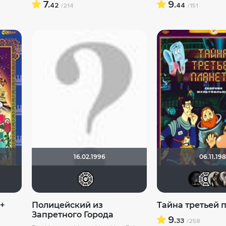
7.
9.
42
44
/214
/151
16.02.1996
06.11.19
82
СРовец!!!!
zimorodok
19Soldier78
Flach
Птундрикс
Flash82
 +
Полицейский из
Тайна третьей 
Запретного Города
9.
33
/258