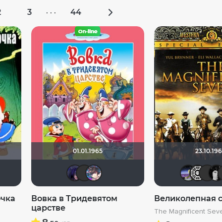
2
3
44
· · ·
01.01.1965
23.10.19
82
Y4HOLO
Michael Guy
Патологоанатом
ЖIНОЧКА
шлепачка
ЖIНОЧКА
Kaban004
RokuRou
очка
Вовка в Тридевятом
Великолепная 
царстве
The Magnificent Sev