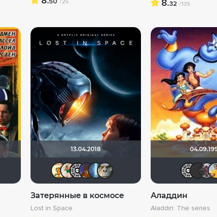
8.
50
8.
/25
32
/135
13.04.2018
04.09.19
ckx
inoman541
Валеpий
Сох
Фрэнк Пинатра
сирожа
mazok
Flash82
MakSon89
alexsen4
Markil
Затерянные в космосе
Аладдин
Lost in Space
Aladdin: The series