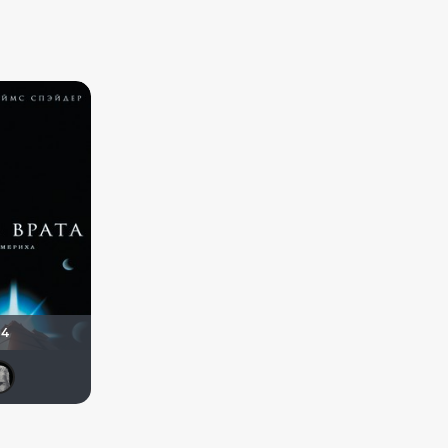
94
Мориквенди
Vladimir Samsonov
Haotik
maxzar
а