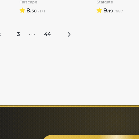
Farscape
Stargate
8.
9.
50
19
/171
/687
2
3
44
· · ·