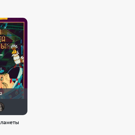
82
xrockx
Flash82
Magila
kolomenk
планеты