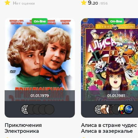
н
9.
20
ет оценки
/856
01.01.1979
01.01.1981
Flash82
Дымыч-Пешеходец
Kaban004
icrimsonlioni
Sergey_Z
Flash
СС
Приключения
Алиса в стране чудес
Электроника
Алиса в зазеркалье