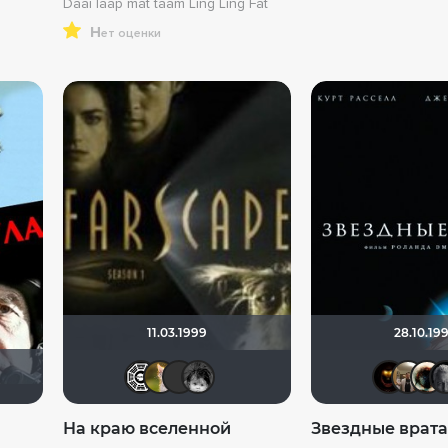
Daai laap mat taam Ling Ling Fat
н
ет оценки
11.03.1999
28.10.19
Flash82
Мя-ха-хау!
Sergey_Z
n19k
На краю вселенной
Звездные врат