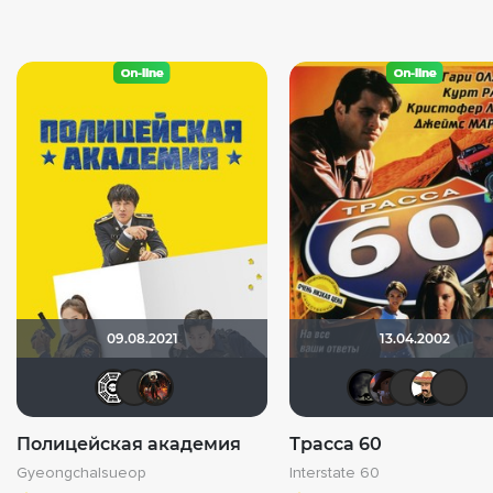
09.08.2021
13.04.2002
Flash82
Kexibt
rash579
xro
K
Полицейская академия
Трасса 60
Gyeongchalsueop
Interstate 60