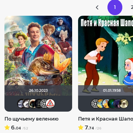
1
26.10.2023
01.01.1958
iv.msk
Biker
Haotik
xrockx
Flash82
Dimbr
Flash
SK
По щучьему велению
Петя и Красная Шап
6.
7.
04
74
/52
/26