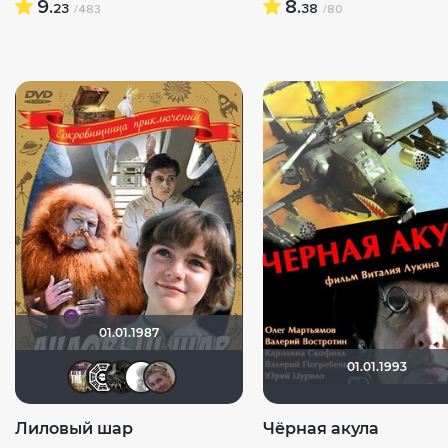
9.
8.
23
38
/483
/80
01.01.1987
01.01.1993
Rusobit
Flash82
demonshadow
~ Aleksandr ~
Viktorija Danilevskaja
Лиловый шар
Чёрная акула