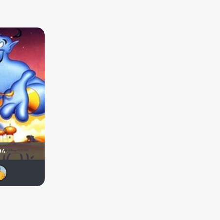
94
Flash82
Sergey_Z
Mr_Smith
Michael Guy