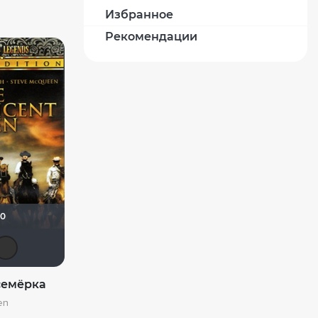
Избранное
Рекомендации
60
Доктор Верховцев
Flash82
Фрэнк Пинатра
grachik1729
BOR31752
семёрка
en