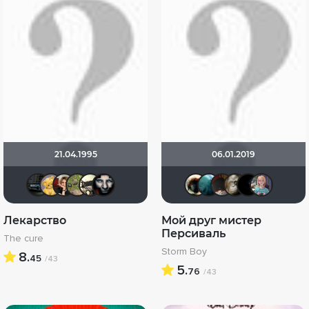
21.04.1995
06.01.2019
Алексей 30107
Алина28
Wesker2014
xelga7421
☜❶☞Алекс☜❶☞
mokrik
Haotik
Giovann
valdi
VN
Лекарство
Мой друг мистер
Персиваль
The cure
Storm Boy
8.
45
/43
5.
76
/43