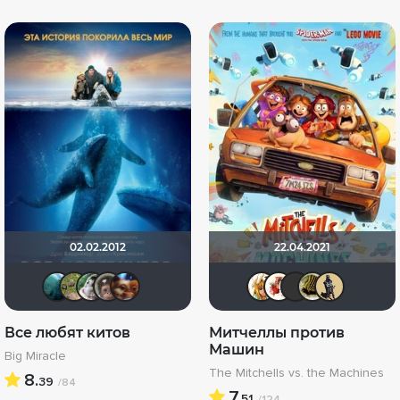
02.02.2012
22.04.2021
Giovanna
xelga7421
Аленочек))*
Калура
mervin
koval_olg
Викто
chao
v
Все любят китов
Митчеллы против
Машин
Big Miracle
The Mitchells vs. the Machines
8.
39
/84
7.
51
/124