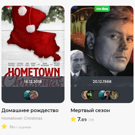
16.12.2018
20.12.1968
Giovanna
Viktorija Danilevskaja
marsija
Fitinam
Serg
Gi
Домашнее рождество
Мертвый сезон
Hometown Christmas
7.
89
/39
н
ет оценки