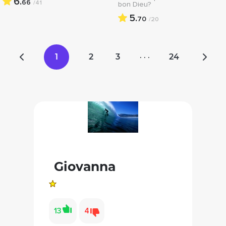
6.
66
/41
bon Dieu?
5.
70
/20
1
2
3
24
· · ·
Giovanna
13
4