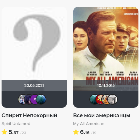
20.05.2021
10.11.2015
Риша_88
ЖIНОЧКА
Анатолий Ш
Giovanna
Giovann
Makc
Ни
Спирит Непокорный
Все мои американцы
Spirit Untamed
My All American
5.
6.
37
16
/23
/19