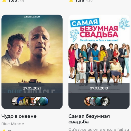
63
86
/44
/130
27.05.2021
07.03.2019
Рижанка
didak2002
electroHuk
andyscrol
Maggot
Giovanna
Victori_
bor31
Gi
Чудо в океане
Самая безумная
свадьба
Blue Miracle
Qu'est-ce qu'on a encore fait au