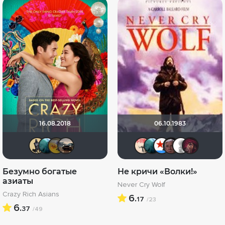
16.08.2018
06.10.1983
Derbish
Giovanna
voromion
Singularity Man
Расичъ
Giovann
Игор
se
Безумно богатые
Не кричи «Волки!»
азиаты
Never Cry Wolf
Crazy Rich Asians
6.
17
/23
6.
37
/49