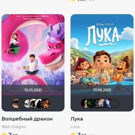
15.01.2021
17.06.2021
Зайка3000
Vikkaviktoriy
kodzi
Haotik
BullDoG102
hinja2008
RQ7
frolov80
xrock
mu
Волшебный дракон
Лука
Wish Dragon
Luca
7.
7.