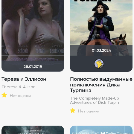
01.03.2024
Mr 
26.01.2019
Тереза и Эллисон
Полностью выдуманные
приключения Дика
Theresa & Allison
Турпина
н
ет оценки
The Completely Made-Up
Adventures of Dick Turpin
н
ет оценки