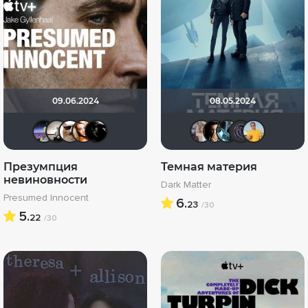
09.06.2024
08.05.2024
Доктор Верховцев
Рижанка
ozman
Victori_a
Lady_V
kravchuk
RQ7
den
Z
Презумпция
Темная материя
невиновности
Dark Matter
Presumed Innocent
6.
23
/30
5.
22
/30