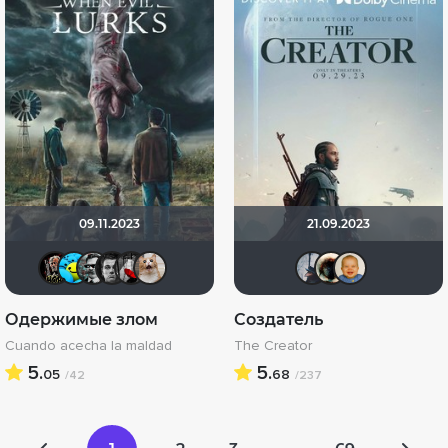
09.11.2023
21.09.2023
Бомжара с дробовиком
DarkAngel
ИNK
Ƙeʍȃƞ
Мышь Белая
yotaman
ganza1
Haot
m
Одержимые злом
Создатель
Cuando acecha la maldad
The Creator
5.
5.
05
68
/42
/237