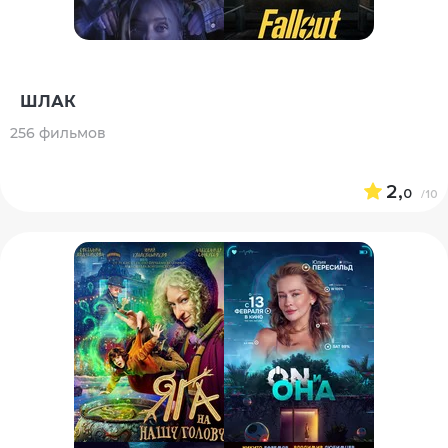
ШЛАК
256 фильмов
2,
0
/10