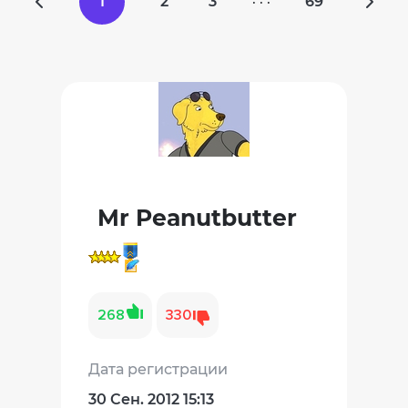
1
2
3
69
· · ·
Mr Peanutbutter
268
330
Дата регистрации
30 Сен. 2012 15:13