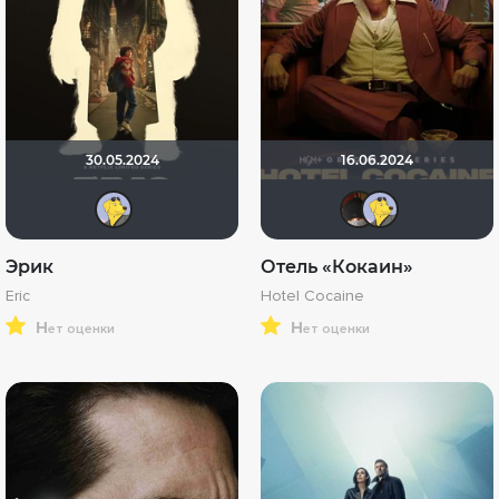
30.05.2024
16.06.2024
Mr Peanutbutter
valdi
Mr
Эрик
Отель «Кокаин»
Eric
Hotel Cocaine
н
н
ет оценки
ет оценки