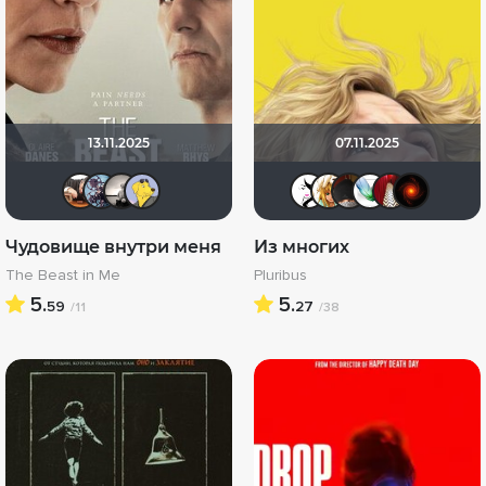
13.11.2025
07.11.2025
Alx56
бухгалтерр007
Рижанка
Mr Peanutbutter
ten_am
koval_o
valdi
Sou
Чудовище внутри меня
Из многих
The Beast in Me
Pluribus
5.
5.
59
27
/11
/38