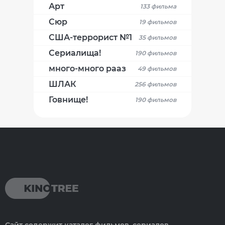
Арт
133 фильма
Сюр
19 фильмов
США-террорист №1
35 фильмов
Сериалища!
190 фильмов
много-много рааз
49 фильмов
ШЛАК
256 фильмов
Говнище!
190 фильмов