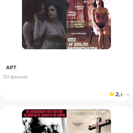
АРТ
133 фильма
2,
1
/10