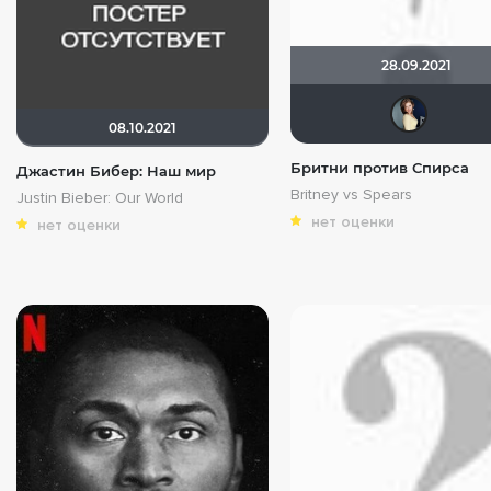
28.09.2021
08.10.2021
Бритни против Спирса
Джастин Бибер: Наш мир
Britney vs Spears
Justin Bieber: Our World
нет оценки
нет оценки