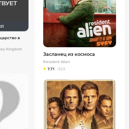
021
царство в
key Kingdom
Засланец из космоса
Resident Alien
7.71
/323