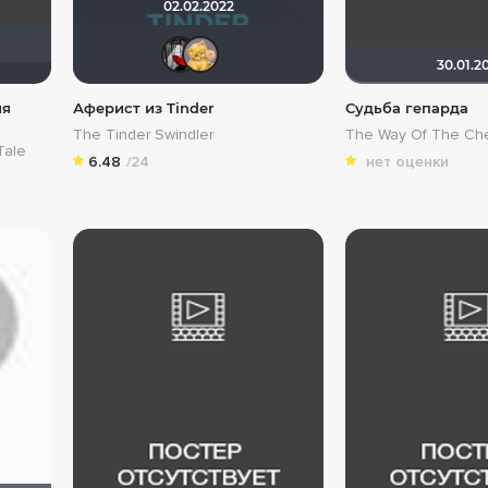
02.02.2022
Мышь Белая
Алина28
30.01.2
ия
Аферист из Tinder
Судьба гепарда
The Tinder Swindler
The Way Of The Ch
Tale
6.48
/24
нет оценки