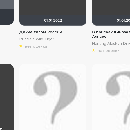
nKazami
Penser
oblominsk
OMOH ™
01.01.2022
01.01.2
Дикие тигры России
В поисках диноза
Аляске
Russia's Wild Tiger
Hunting Alaskan Din
нет оценки
нет оценки