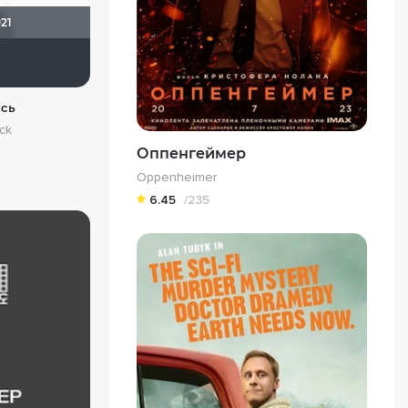
021
Космизм
ись
ck
Оппенгеймер
Oppenheimer
6.45
/235