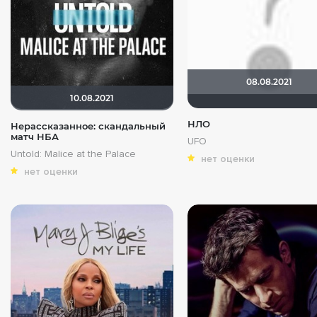
08.08.2021
10.08.2021
НЛО
Нерассказанное: скандальный
матч НБА
UFO
Untold: Malice at the Palace
нет оценки
нет оценки