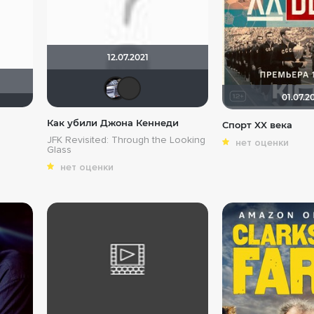
12.07.2021
iv.msk
Бомжара с дробовиком
01.07.2
Как убили Джона Кеннеди
Спорт XX века
JFK Revisited: Through the Looking
нет оценки
Glass
нет оценки