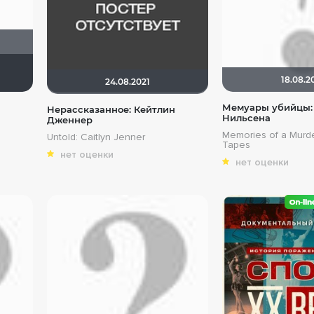
Anastasia_Podkova
18.08.2
24.08.2021
Мемуары убийцы:
Нерассказанное: Кейтлин
Нильсена
Дженнер
Memories of a Murde
Untold: Caitlyn Jenner
Tapes
нет оценки
нет оценки