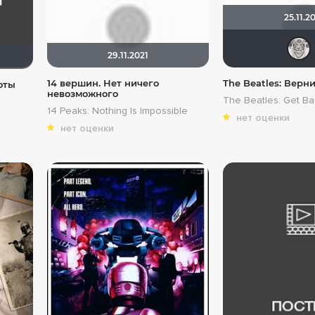
25.11.2
29.11.2021
14 вершин. Нет ничего
The Beatles: Верн
оты
невозможного
The Beatles: Get Ba
14 Peaks: Nothing Is Impossible
нет оценки
нет оценки