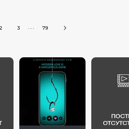
2
3
79
· · ·