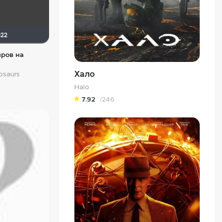
022
вров на
Хало
osaurs
Halo
7.92
/246