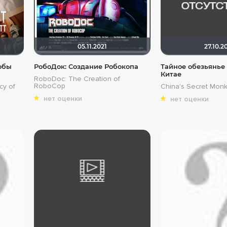
05.11.2021
27.10.2
обы
РобоДок: Создание Робокопа
Тайное обезьянье 
Китае
RoboDoc: The Creation of
RoboCop
cy of
China's Secret Mon
нет оценки
нет оценки