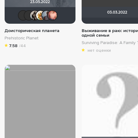
23.05.2022
03.03.2022
GuJaMan
Макс Бро
Magila
koval_olga
Deckard88
Hurricane Gabrielle
Доисторическая планета
Выживание в раю: истор
одной семьи
Prehistoric Planet
Surviving Paradise: A Family 
7.58
/44
нет оценки