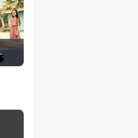
aodinchov7969
drummer82
SKY4HOLO
kodzi
Lady_V