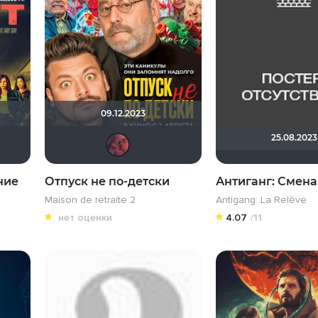
09.12.2023
25.08.2023
ksus81
Haotik
Grimgnot
Urartuu
aodinchov7969
ние
Отпуск не по-детски
Антиганг: Смена
Maison de retraite 2
Antigang: La Relève
нет оценки
4.07
/11