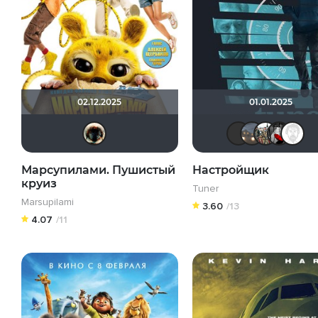
02.12.2025
01.01.2025
Haotik
bru
L
Марсупилами. Пушистый
Настройщик
круиз
Tuner
Marsupilami
3.60
/13
4.07
/11