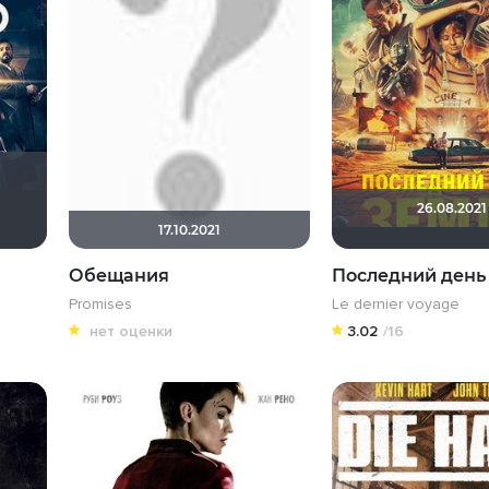
26.08.2021
Клео04
17.10.2021
Обещания
Последний день
Promises
Le dernier voyage
нет оценки
3.02
/16