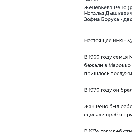
Женевьева Рено (р
Наталья Дышкевич 
Зофиа Борука - дв
Настоящее имя - Х
В 1960 году семья
бежали в Марокко 
пришлось послужит
В 1970 году он бра
Жан Рено был рабо
сделали пробы пр
В 1974 году дебют