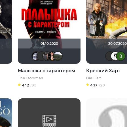
01.10.2020
20.07.2020
ter666Dobrii
Чепаев
Tarkap
Derian
electroHuk
iv.msk
BacuJiu4
karmen1973
Ничоси
Urartuu
Малышка с характером
Крепкий Харт
The Doorman
Die Hart
4.12
/93
4.17
/20