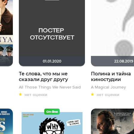
01.01.2020
22.08.2019
Те слова, что мы не
Полина и тайна
сказали друг другу
киностудии
All Those Things We Never Said
A Magical Journey
нет оценки
нет оценки