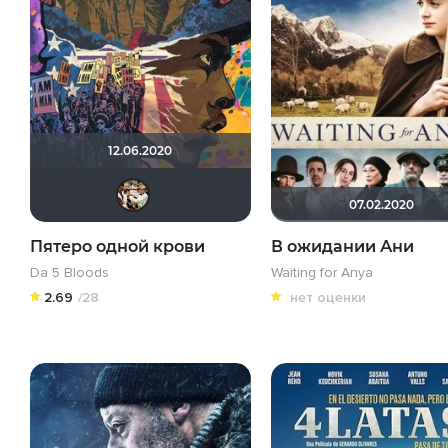
12.06.2020
bunin89
07.02.2020
Пятеро одной крови
В ожидании Ани
Da 5 Bloods
Waiting for Anya
2.69
/28
нет оценки