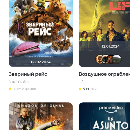
12.01.2024
Le
08.02.2024
Звериный рейс
Воздушное ограбле
Noah's Ark
Lift
нет оценки
5.11
/67