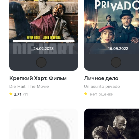
24.02.2023
16.09.2022
SpeedwayMB
Крепкий Харт. Фильм
Личное дело
Die Hart: The Movie
Un asunto privado
2.71
/11
нет оценки