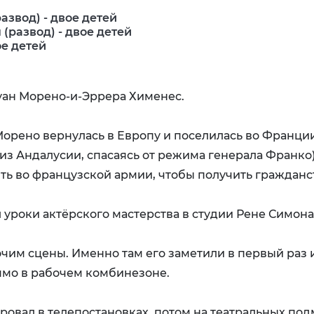
азвод) - двое детей
(развод) - двое детей
ое детей
уан Морено-и-Эррера Хименес.
 Морено вернулась в Европу и поселилась во Франции
из Андалусии, спасаясь от режима генерала Франко)
ь во французской армии, чтобы получить гражданс
л уроки актёрского мастерства в студии Рене Симона
чим сцены. Именно там его заметили в первый раз 
ямо в рабочем комбинезоне.
ировал в телепостановках, потом на театральных под