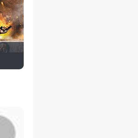
apostal126
Kiva
Виктория Данилевская