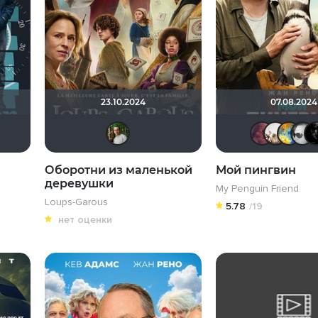
23.10.2024
07.08.2024
sell
azy ass
id278219350
Мышь Белая
Equitable
Борис Хаимов
Оборотни из маленькой
Мой пингвин
деревушки
My Penguin Friend
Loups-Garous
5.78
/19
нет оценки