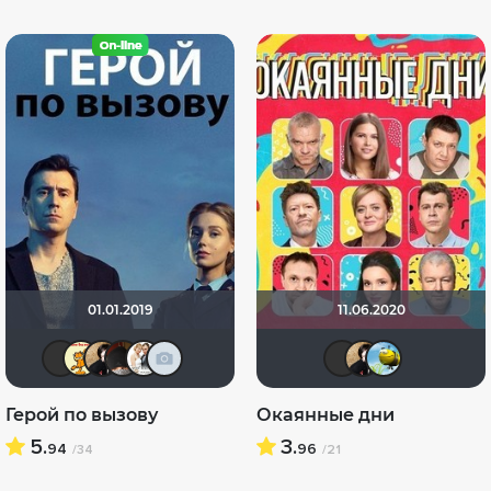
01.01.2019
11.06.2020
apostal126
сирожа
NatellaVB
valdizas
Сергей Лисицкий
id376445592
aposta
Nate
s
Герой по вызову
Окаянные дни
5.
3.
94
96
/34
/21