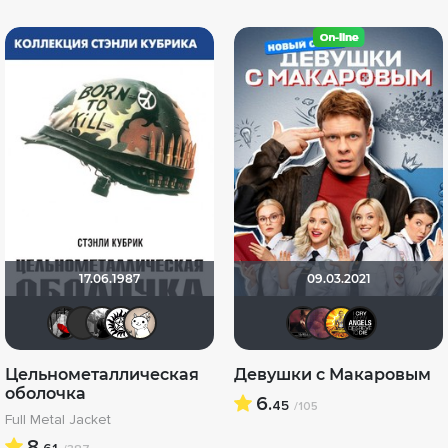
17.06.1987
09.03.2021
Мышь Белая
Фрэнк Пинатра
Фокс Малдер
ivadich
Этис Атис Аниматис
volkoda
aodi
:) 
Цельнометаллическая
Девушки с Макаровым
оболочка
6.
45
/105
Full Metal Jacket
8.