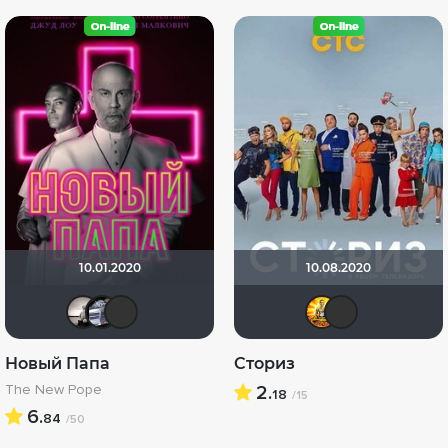
10.01.2020
10.08.2020
Рижанка
iv.msk
apostal126
:) да
apo
Новый Папа
Сториз
The New Pope
2.
18
/15
6.
84
/50