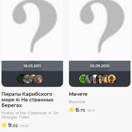
18.05.2011
02.09.2010
Matrix
Анюта*-*
Vladimir Samsonov
roman7181
Кинохавч
Велики
id95
Ни
Пираты Карибского
Мачете
моря 4: На странных
Machete
берегах
6.
75
/804
Pirates of the Caribbean 4: On
Stranger Tides
9.
02
/1848