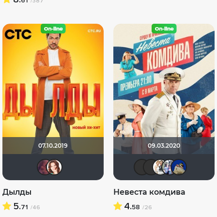
61
/387
07.10.2019
09.03.2020
aodinchov7969
Евгения Жолобова
Виктор Х
aposta
Сер
Р
Дылды
Невеста комдива
5.
4.
71
58
/46
/26