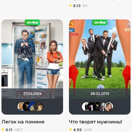
6.13
/51
27.02.2014
28.02.2013
maxx2035
loki86
didak2002
OlesyaShat
islan
marak
loki
Д
Легок на помине
Что творят мужчины!
6.11
/287
4.99
/296