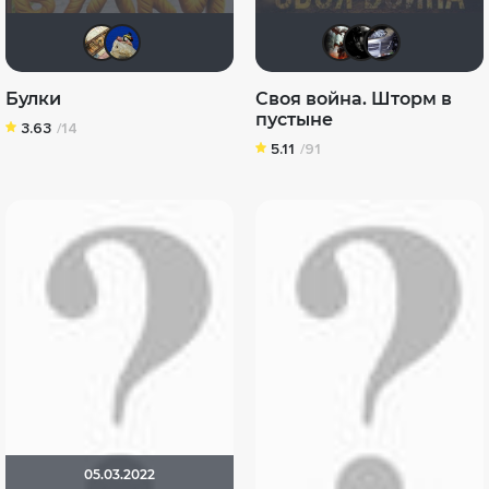
-Putnik-
didak2002
andrey
Lad
i
Булки
Своя война. Шторм в
пустыне
3.63
/14
5.11
/91
05.03.2022