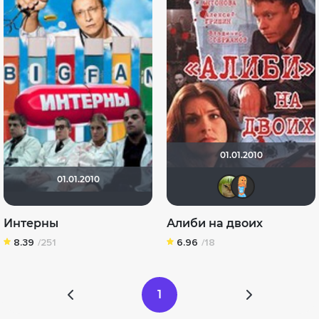
01.01.2010
01.01.2010
Psaic
so
Интерны
Алиби на двоих
8.39
/251
6.96
/18
1