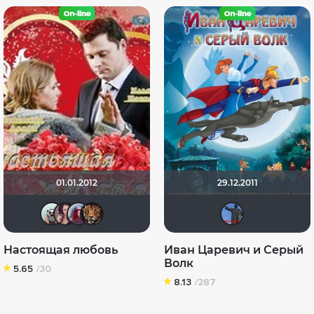
01.01.2012
29.12.2011
Fireball
malika2012
vykh-elena
zhuchka
erd
Настоящая любовь
Иван Царевич и Серый
Волк
5.65
/30
8.13
/287