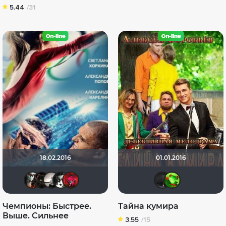
5.44
/31
18.02.2016
01.01.2016
andrey - tyumen
polnyy_pesec
Рижанка
kinoaman
ostrovski1
мари
So
Чемпионы: Быстрее.
Тайна кумира
Выше. Сильнее
3.55
/15