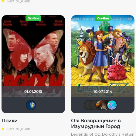
нет оценки
01.01.2015
10.07.2014
Shadow
Ella Savin
Dark A
Sany
N
Психи
Оз: Возвращение в
Изумрудный Город
нет оценки
Legends of Oz: Dorothy's Return