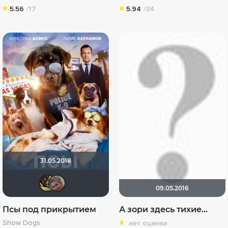
5.56
/17
5.94
/34
31.05.2018
RaSaNa
Viktorija Danilevskaja
09.05.2016
Псы под прикрытием
А зори здесь тихие…
Show Dogs
нет оценки