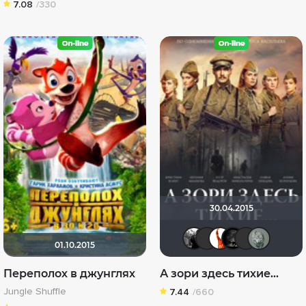
7.08
/330
30.04.2015
Фокс Мал
Геннад
Nova
xr
01.10.2015
Переполох в джунглях
А зори здесь тихие...
Jungle Shuffle
7.44
/660