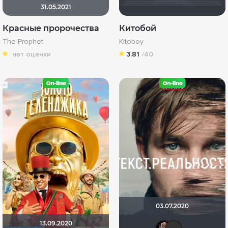
31.05.2021
Красные пророчества
Китобой
The Prophet
Kitoboy
нет оценки
3.81
/40
03.07.2020
13.09.2020
Бомж
apo