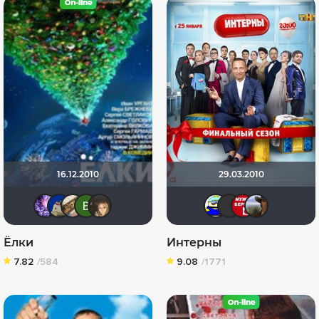
16.12.2010
29.03.2010
Artt
didak2002
-Putnik-
Виктория Данилевская
OlesyaShat
Вandero
Serg
Ва
Ёлки
Интерны
7.82
/584
9.08
/1771