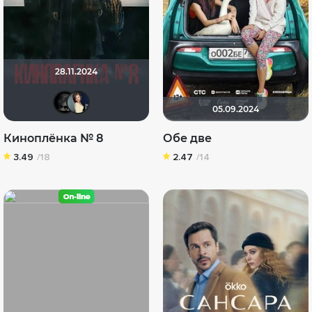
28.11.2024
xrockx
Anastasia_Podkova
05.09.2024
Киноплёнка № 8
Обе две
3.49
/18
2.47
/14