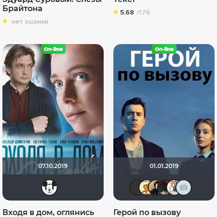
Брайтона
5.68
/176
нет оценки
07.10.2019
01.01.2019
SimfeeR
apostal126
сирожа
Natel
val
Входя в дом, оглянись
Герой по вызову