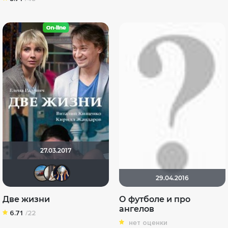
27.03.2017
djorgazm
Третья nJIaHeTa
Диян Кръстев
29.04.2016
Две жизни
О футболе и про
ангелов
6.71
/22
нет оценки