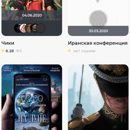
04.06.2020
Lady_V
Dimbr
˙
Бомжара с дробовиком
apostal126
30.03.2020
Чики
Иранская конференция
6.28
/83
нет оценки