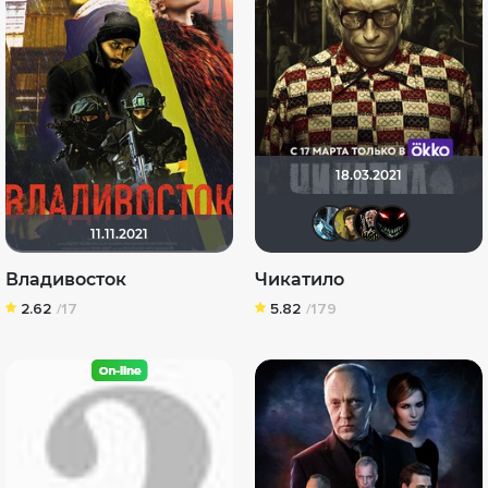
18.03.2021
den_cha
elect
Бо
11.11.2021
Владивосток
Чикатило
2.62
/17
5.82
/179