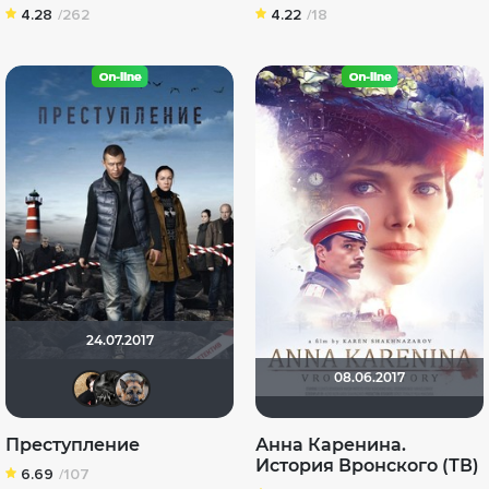
4.28
/262
4.22
/18
24.07.2017
08.06.2017
NatellaVB
demonshadow
GTRSD
Преступление
Анна Каренина.
История Вронского (ТВ)
6.69
/107