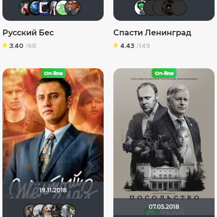
Мышь Белая
Птундрикс
3184
Диян Кръстев
bobrik128
norik74
председа
Maleva
Ser
p
Русский Бес
Спасти Ленинград
3.40
/68
4.43
/149
19.11.2018
07.05.2018
An.Gor.An
Sergey Nalivayko
yotaman
demonshadow
bor3175