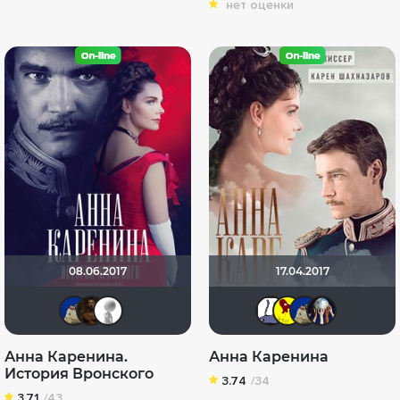
нет оценки
08.06.2017
17.04.2017
didak2002
Juve38Scudetto
~ Aleksandr ~
Ladylab
Страт
di
Анна Каренина.
Анна Каренина
История Вронского
3.74
/34
3.71
/43