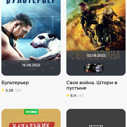
02.06.2022
16.06.2022
andrey
Lad
i
Бультерьер
Своя война. Шторм в
пустыне
2.28
/24
5.11
/91