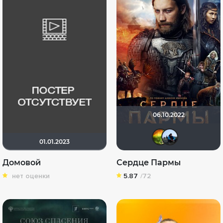
06.10.2022
Сане
mu
01.01.2023
Домовой
Сердце Пармы
нет оценки
5.87
/72