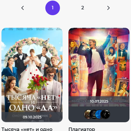
1
2
10.07.2025
Shadra
xrock
Yli
09.10.2025
Тысяча «нет» и одно
Плагиатор