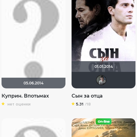
01.01.2014
Avn
05.06.2014
Куприн. Впотьмах
Сын за отца
нет оценки
5.31
/18