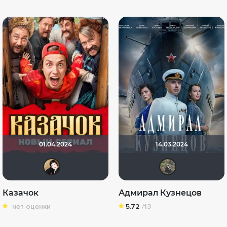
01.04.2024
14.03.2024
NatellaVB
Иль
Казачок
Адмирал Кузнецов
нет оценки
5.72
/13