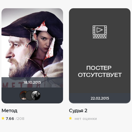
18.10.2015
valdizas
Demon-Style
Фокс Малдер
22.02.2015
Метод
Судья 2
7.66
/208
нет оценки