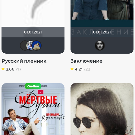
01.01.2021
01.01.2021
mvx5551
Риша_88
didak2002
Пом
Русский пленник
Заключение
2.66
/17
4.21
/22