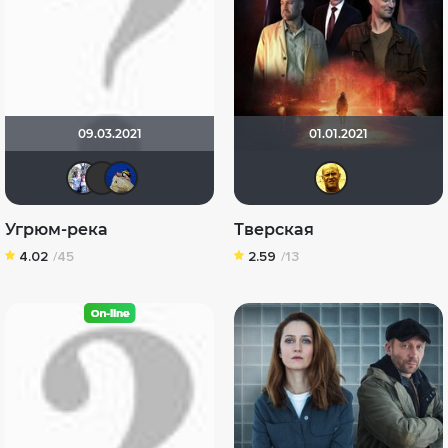
09.03.2021
01.01.2021
Риша_88
Aleksandrorthodoxmonarchy
didak2002
San
Угрюм-река
Тверская
4.02
/45
2.59
/13