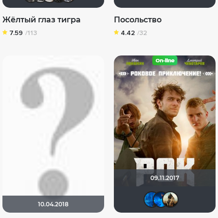
Жёлтый глаз тигра
Посольство
7.59
/113
4.42
/32
09.11.2017
Yliya79
АНГ
М
10.04.2018