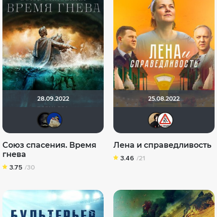
28.09.2022
25.08.2022
xrockx
didak2002
Natel
Di
Союз спасения. Время
Лена и справедливость
гнева
3.46
/21
3.75
/30