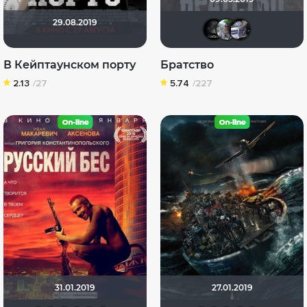
29.08.2019
xrockx
bor3
i
В Кейптаунском порту
Братство
2.13
/27
5.74
/227
31.01.2019
27.01.2019