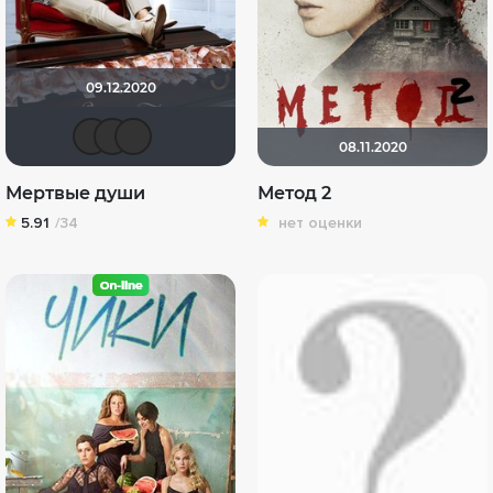
09.12.2020
MustangBo
Shadow
yotaman
08.11.2020
Мертвые души
Метод 2
5.91
/34
нет оценки