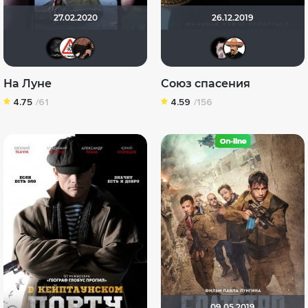
27.02.2020
26.12.2019
xrockx
Dimbr
fanat-98
>>De
Со
На Луне
Союз спасения
4.75
/61
4.59
/156
09.05.2019