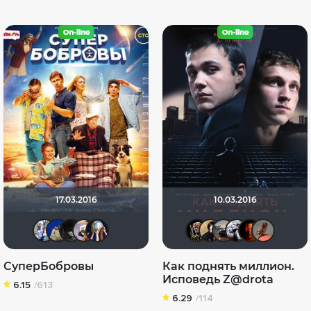
17.03.2016
10.03.2016
Риша_88
didak2002
Ilena
Марфа Андреевна я
Диян Кръстев
Бомжара 
Natella
Singu
Ko
СуперБобровы
Как поднять миллион.
Исповедь Z@drota
6.15
/613
6.29
/114