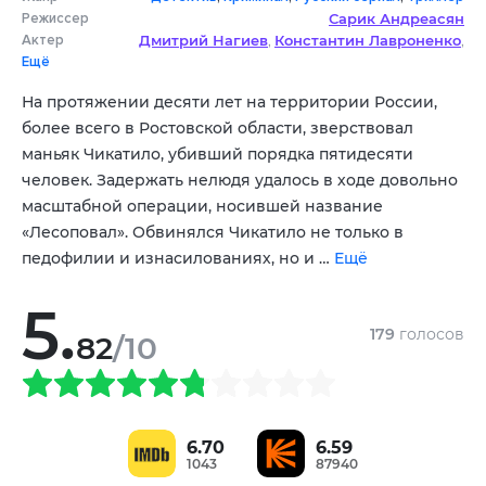
Режиссер
Сарик Андреасян
Актер
Дмитрий Нагиев
Константин Лавроненко
,
,
Ещё
Дмитрий Власкин
Юлия Афанасьева
,
,
Георгий Мартиросян
Олег Каменщиков
,
,
На протяжении десяти лет на территории России,
Николай Козак
Евгений Шириков
,
,
более всего в Ростовской области, зверствовал
Иван Федотов
Александр Курлов
,
маньяк Чикатило, убивший порядка пятидесяти
человек. Задержать нелюдя удалось в ходе довольно
масштабной операции, носившей название
«Лесоповал». Обвинялся Чикатило не только в
педофилии и изнасилованиях, но и …
Ещё
5.
179
голосов
82
/10
6.70
6.59
1043
87940