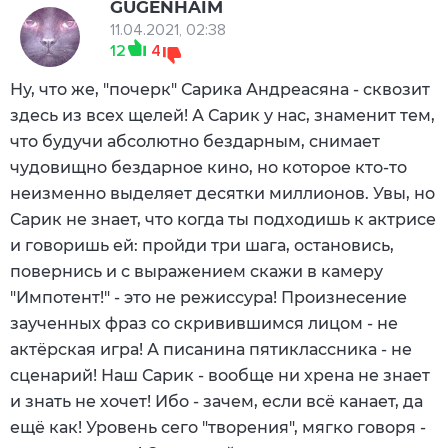
GUGENHAIM
11.04.2021, 02:38
12
4
Ну, что же, "почерк" Сарика Андреасяна - сквозит
здесь из всех щелей! А Сарик у нас, знаменит тем,
что будучи абсолютно бездарным, снимает
чудовищно бездарное кино, но которое кто-то
неизменно выделяет десятки миллионов. Увы, но
Сарик не знает, что когда ты подходишь к актрисе
и говоришь ей: пройди три шага, остановись,
повернись и с выражением скажи в камеру
"Импотент!" - это не режиссура! Произнесение
заученных фраз со скривившимся лицом - не
актёрская игра! А писанина пятиклассника - не
сценарий! Наш Сарик - вообще ни хрена не знает
и знать не хочет! Ибо - зачем, если всё канает, да
ещё как! Уровень сего "творения", мягко говоря -