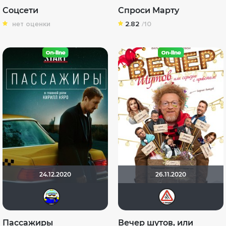
Соцсети
Спроси Марту
нет оценки
2.82
/10
24.12.2020
26.11.2020
Вanderos
Dim
Пассажиры
Вечер шутов, или