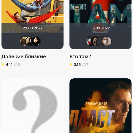
29.09.2022
15.09.2022
Shadrap
NatellaVB
sem1980
Мышь Б
Бомж
yo
Далекие близкие
Кто там?
4.11
/25
3.15
/27