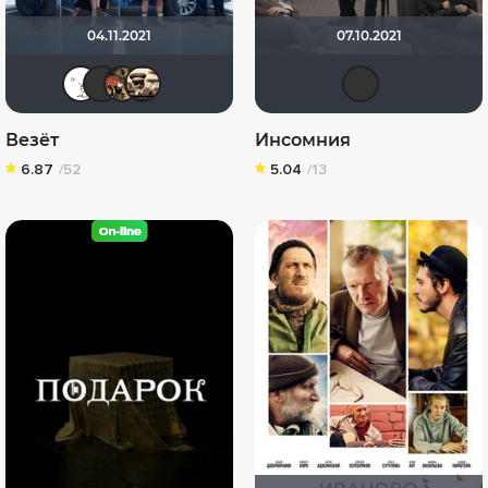
04.11.2021
07.10.2021
Deviane
yotaman
LaLi
Ashmedai
Вик
Везёт
Инсомния
6.87
/52
5.04
/13