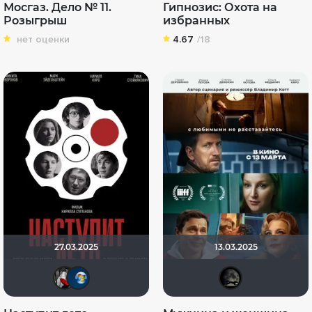
Мосгаз. Дело № 11.
Гипнозис: Охота на
Розыгрыш
избранных
нет оценки
4.67
/18
27.03.2025
13.03.2025
Мышь Белая
Shadow
xroc