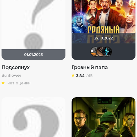
27.10.2022
Linda 
serg
T
01.01.2023
Подсолнух
Грозный папа
Sunflower
3.84
/45
нет оценки