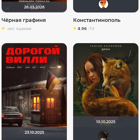
GEN
26.03.2026
Чёрная графиня
Константинополь
нет оценки
4.96
/13
10.10.2025
23.10.2025
vald