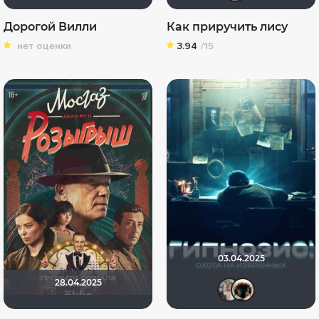
Дорогой Вилли
Как приручить лису
нет оценки
3.94
/15
03.04.2025
28.04.2025
kravc
Ha