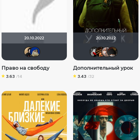
20.10.2022
20.10.2022
NatellaVB
didak2002
Мышь Б
hinja
Avs
Право на свободу
Дополнительный урок
3.63
/14
3.43
/32