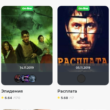
14.11.2019
05.11.2019
volkodav1001
Rino Stein
Ewa 33
Найла
Вик
Эпидемия
Расплата
6.64
/170
5.68
/17