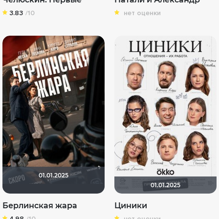
3.83
/10
нет оценки
01.01.2025
01.01.2025
Берлинская жара
Циники
4.98
/10
нет оценки