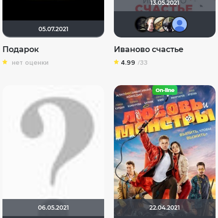
13.05.2021
xrockx
sergey
-Put
R
05.07.2021
Подарок
Иваново счастье
нет оценки
4.99
/33
06.05.2021
22.04.2021