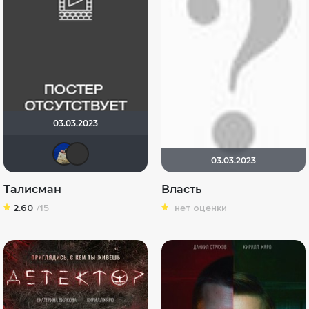
03.03.2023
didak2002
gavrilenko8815
03.03.2023
Талисман
Власть
2.60
/15
нет оценки