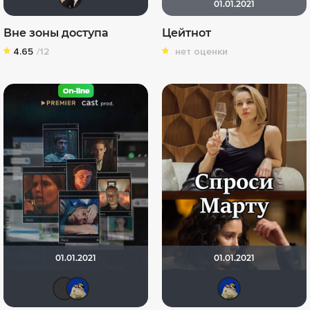
01.01.2021
Вне зоны доступа
Цейтнот
4.65
/12
нет оценки
01.01.2021
01.01.2021
yotaman
didak2002
did