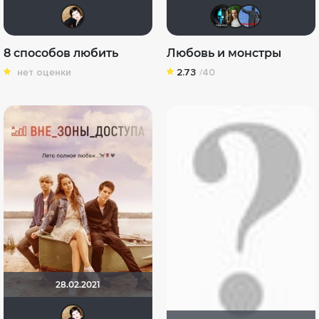
NatellaVB
Temati
Бор
e
8 способов любить
Любовь и монстры
нет оценки
2.73
/40
28.02.2021
NatellaVB