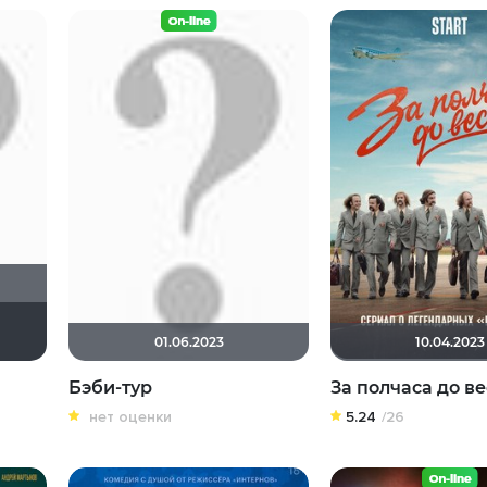
мни Мои Макароны
anfimka
koval_olga
SergeyVF
A-79
01.06.2023
10.04.2023
Бэби-тур
За полчаса до в
нет оценки
5.24
/26