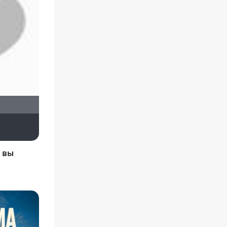
didak2002
о вы