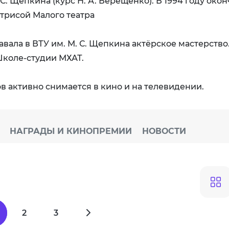
. Щепкина (курс Н. А. Верещенко). В 1994 году око
ктрисой Малого театра
авала в ВТУ им. М. С. Щепкина актёрское мастерство.
Школе-студии МХАТ.
ов активно снимается в кино и на телевидении.
НАГРАДЫ И КИНОПРЕМИИ
НОВОСТИ
2
3