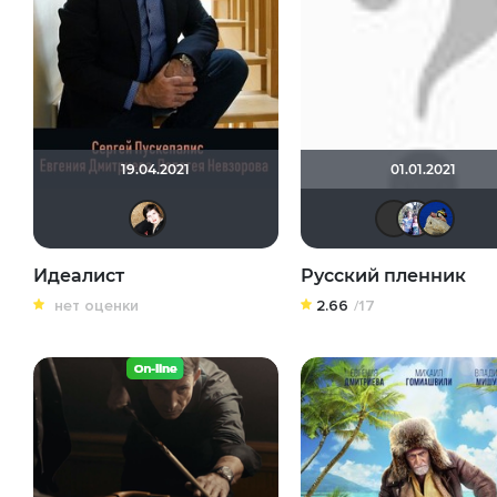
19.04.2021
01.01.2021
NatellaVB
Идеалист
Русский пленник
нет оценки
2.66
/17