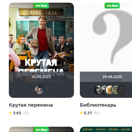
01.09.2023
29.06.2023
lapotnik
По
f
Крутая перемена
Библиотекарь
3.65
/22
5.37
/63