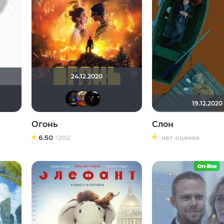
24.12.2020
mvx5551
Риша_88
didak2002
xrockx
struk84
Lady_V
19.12.2020
Огонь
Слон
6.50
/202
нет оценки