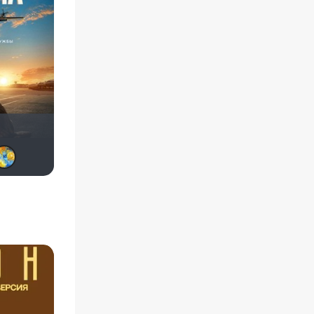
DumbMoron
Haotik
denissd
DemoniseX
andrey - tyumen
SKY4HOLO