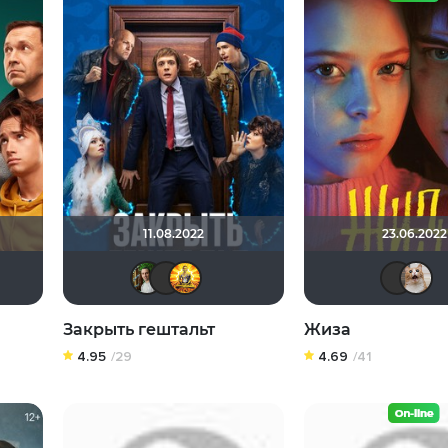
11.08.2022
23.06.2022
autama Buddha
Avstralia310
Hurricane Gabrielle
sem1980
Борис Хаимов
harjuland
:) да прибудет Свет !
Закрыть гештальт
Жиза
4.95
/29
4.69
/41