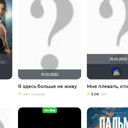
10.01.2022
Крайслер
andrey - tyumen
didak2002
31.01.2022
Я здесь больше не живу
Мне плевать, кт
нет оценки
3.06
/24