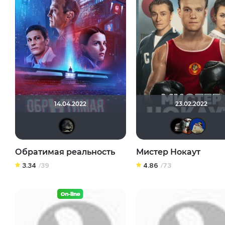
14.04.2022
23.02.2022
xrockx
Обратимая реальность
Мистер Нокаут
3.34
/39
4.86
/73