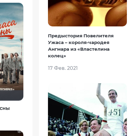
Предыстория Повелителя
Ужаса – короля-чародея
Ангмара из «Властелина
колец»
17 Фев. 2021
есны