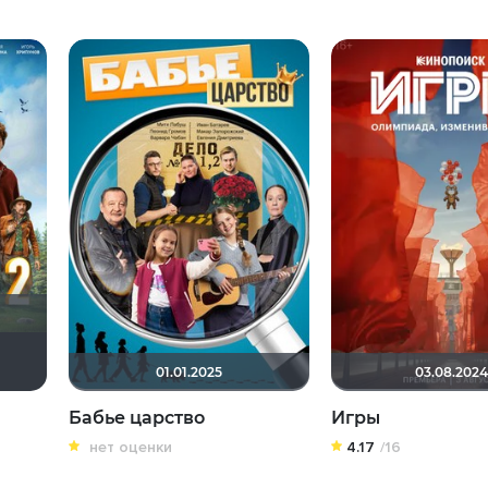
ul17
DumbMoron
xrockx
Haotik
01.01.2025
03.08.2024
Бабье царство
Игры
нет оценки
4.17
/16