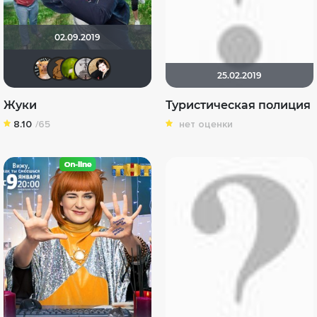
02.09.2019
DumbMoron
˙
antistress
Paul17
NatellaVB
25.02.2019
Жуки
Туристическая полиция
8.10
/65
нет оценки