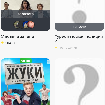
26.08.2020
Илья Зембакин
ruah_adonai
didak2002
Hurricane Gabrielle
11.11.2019
Училки в законе
Туристическая полиция
2
3.04
/46
нет оценки