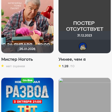
31.12.2023
did
26.01.2026
Мистер Ноготь
Умнее, чем я
нет оценки
1.28
/10