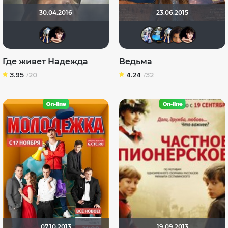
30.04.2016
23.06.2015
Диян Кръстев
nJIaHeTa
Риша_88
LATAK
Дия
C
Где живет Надежда
Ведьма
3.95
/20
4.24
/32
07.10.2013
19.09.2013