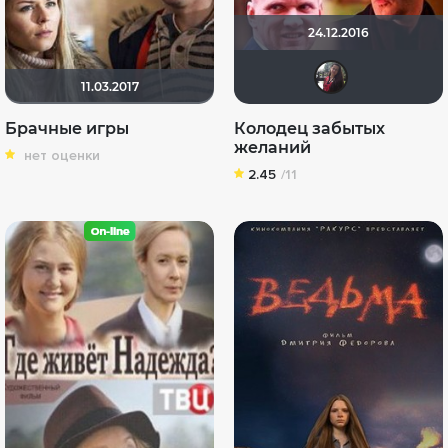
24.12.2016
id98
11.03.2017
Брачные игры
Колодец забытых
желаний
нет оценки
2.45
/11