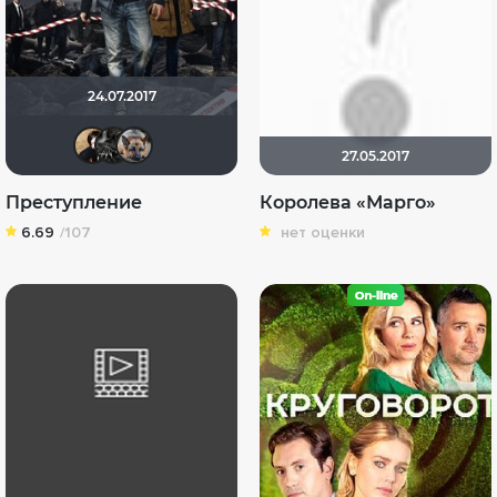
24.07.2017
NatellaVB
demonshadow
GTRSD
27.05.2017
Преступление
Королева «Марго»
6.69
/107
нет оценки