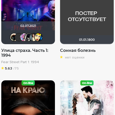
02.07.2021
Haotik
Yus90
Dark Angel Hina
OFFERRON
Anastasia_Podkova
Li_Winchester
01.01.1800
Улица страха. Часть 1:
Сонная болезнь
1994
нет оценки
Fear Street Part 1: 1994
5.63
/75