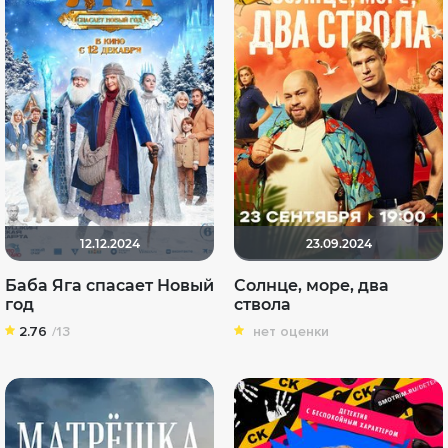
12.12.2024
23.09.2024
Баба Яга спасает Новый
Солнце, море, два
год
ствола
2.76
/13
нет оценки