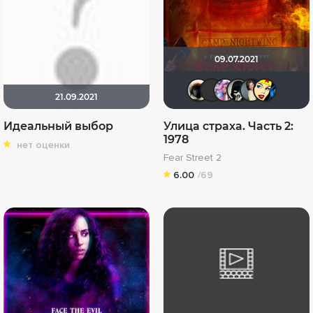
09.07.2021
Haotik
Yus90
Dark 
OF
21.09.2021
Идеальный выбор
Улица страха. Часть 2:
1978
нет оценки
Fear Street 2
6.00
/69