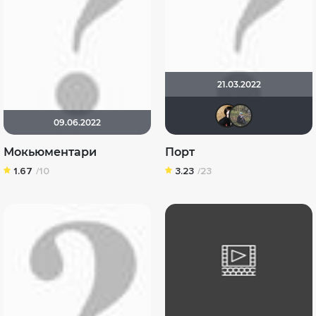
21.03.2022
Natel
Ил
09.06.2022
Мокьюментари
Порт
1.67
/10
3.23
/23