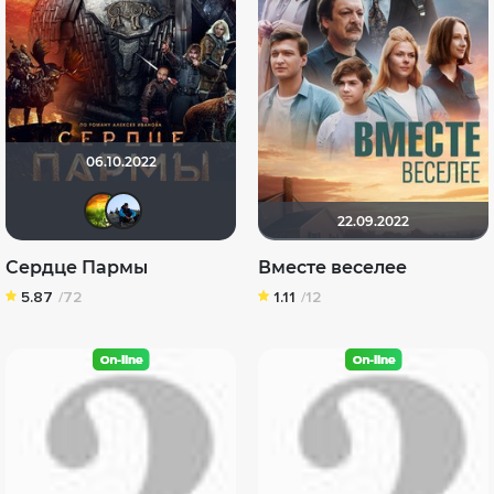
06.10.2022
Санечка
mudrii
22.09.2022
Сердце Пармы
Вместе веселее
5.87
/72
1.11
/12