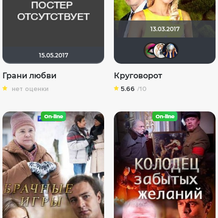
13.03.2017
Anna2
Сер
Д
15.05.2017
Грани любви
Круговорот
нет оценки
5.66
/10