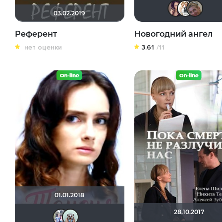
m
03.02.2019
Референт
Новогодний ангел
нет оценки
3.61
/11
01.01.2018
28.10.2017
Риша_88
Fireball