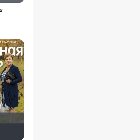
х
Сергей Лисицкий