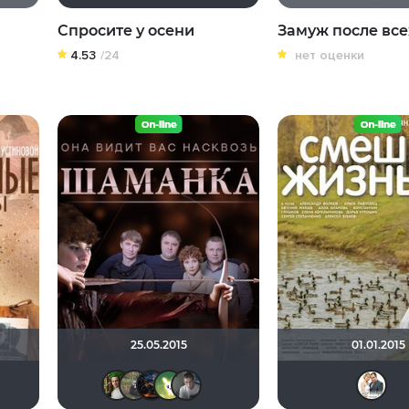
Спросите у осени
Замуж после все
4.53
/24
нет оценки
25.05.2015
01.01.2015
lupus-wolf
Борис Хаимов
Илья Зембакин
druid666
Любительфантастики
AvneR