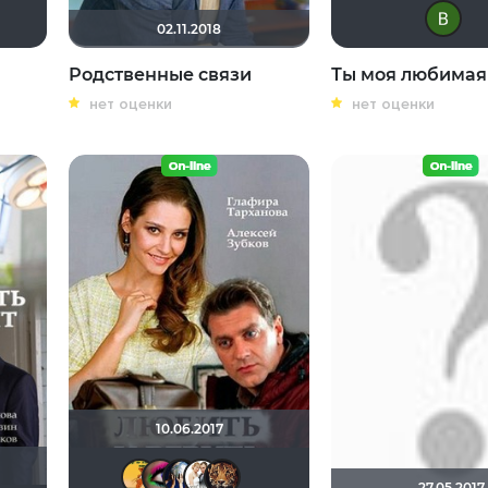
alika2012
Сергей Лисицкий
Viktorija Danilevskaja
02.11.2018
Родственные связи
Ты моя любимая
нет оценки
нет оценки
10.06.2017
DENISpatomka
Anna20679
Диян Кръстев
Сергей Лисицкий
zhuchka
27.05.2017